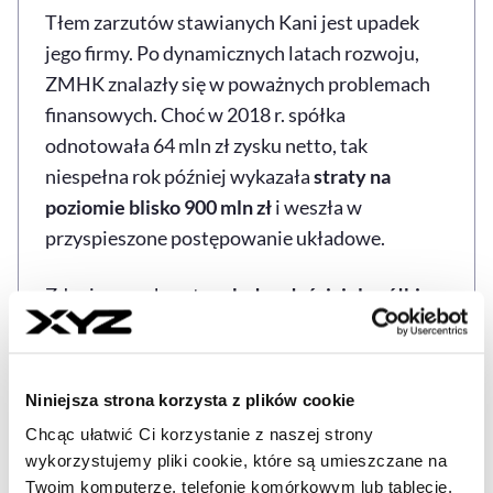
Tłem zarzutów stawianych Kani jest upadek
jego firmy. Po dynamicznych latach rozwoju,
ZMHK znalazły się w poważnych problemach
finansowych. Choć w 2018 r. spółka
odnotowała 64 mln zł zysku netto, tak
niespełna rok później wykazała
straty na
poziomie blisko 900 mln zł
i weszła w
przyspieszone postępowanie układowe.
Zdaniem prokuratury
były właściciel spółki
kierował zorganizowaną grupą przestępczą
,
która popełniła szereg przestępstw
skarbowych i podatkowych, w tym zarzuca jej
Niniejsza strona korzysta z plików cookie
się pranie pieniędzy. Proceder miał odbywać się
Chcąc ułatwić Ci korzystanie z naszej strony
na zasadzie wystawiania pustych faktur VAT, co
wykorzystujemy pliki cookie, które są umieszczane na
pozwoliło oszukać Skarb Państwa.
Twoim komputerze, telefonie komórkowym lub tablecie.