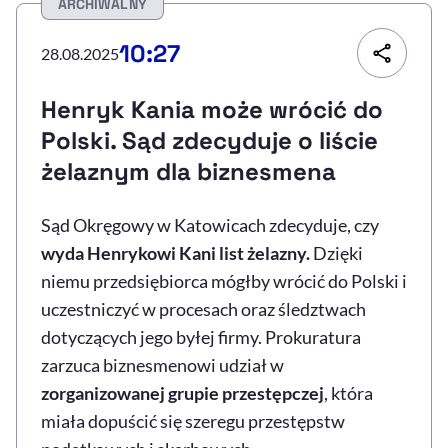
ARCHIWALNY
Resetuj opcje
10:27
28.08.2025
Ułatwienia dostępności wspierają:
Henryk Kania może wrócić do
Polski. Sąd zdecyduje o liście
żelaznym dla biznesmena
Sąd Okręgowy w Katowicach zdecyduje, czy
wyda Henrykowi Kani list żelazny.
Dzięki
niemu przedsiębiorca mógłby wrócić do Polski i
, otwiera się w nowym 
Sprawdź, jak i dlaczego zwiększamy dostępność
uczestniczyć w procesach oraz śledztwach
dotyczących jego byłej firmy. Prokuratura
zarzuca biznesmenowi udział w
, otwiera się w nowym oknie
Zgłoś problem
Deklaracja dostępności
, otwiera się w no
zorganizowanej grupie przestępczej
, która
miała dopuścić się szeregu przestępstw