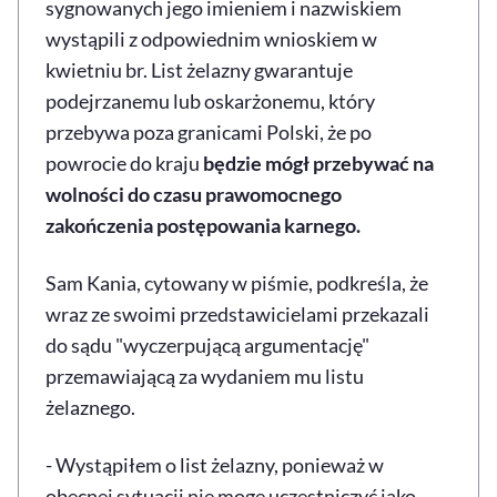
sygnowanych jego imieniem i nazwiskiem
wystąpili z odpowiednim wnioskiem w
kwietniu br. List żelazny gwarantuje
podejrzanemu lub oskarżonemu, który
przebywa poza granicami Polski, że po
powrocie do kraju
będzie mógł przebywać na
wolności do czasu prawomocnego
zakończenia postępowania karnego.
Sam Kania, cytowany w piśmie, podkreśla, że
wraz ze swoimi przedstawicielami przekazali
do sądu "wyczerpującą argumentację"
przemawiającą za wydaniem mu listu
żelaznego.
- Wystąpiłem o list żelazny, ponieważ w
obecnej sytuacji nie mogę uczestniczyć jako