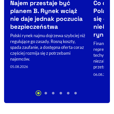
Najem przestaje być
Co dale
planem B. Rynek wciąż
Poland
nie daje jednak poczucia
się od 
bezpieczeństwa
niełat
rynku
Polski rynek najmu dojrzewa szybciej niż
regulujące go zasady. Rosną koszty,
Finansowan
spada zaufanie, a dostępna oferta coraz
reprezentuj
częściej rozmija się z potrzebami
techy zaczę
najemców.
niezależno
przetrwa?
05.08.2026
06.08.2026