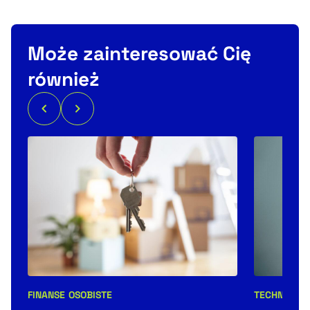
Może zainteresować Cię
również
FINANSE OSOBISTE
TECHNOLOG
Kategorie artykułu:
Kategorie 