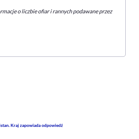
macje o liczbie ofiar i rannych podawane przez
rze
 Facebooku
ij przez e-mail
istan. Kraj zapowiada odpowiedź