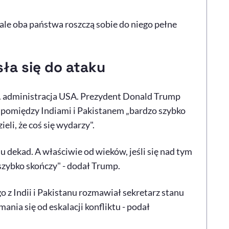
ale oba państwa roszczą sobie do niego pełne
ła się do ataku
n. administracja USA. Prezydent Donald Trump
a pomiędzy Indiami i Pakistanem „bardzo szybko
ieli, że coś się wydarzy".
u dekad. A właściwie od wieków, jeśli się nad tym
szybko skończy" - dodał Trump.
z Indii i Pakistanu rozmawiał sekretarz stanu
ia się od eskalacji konfliktu - podał