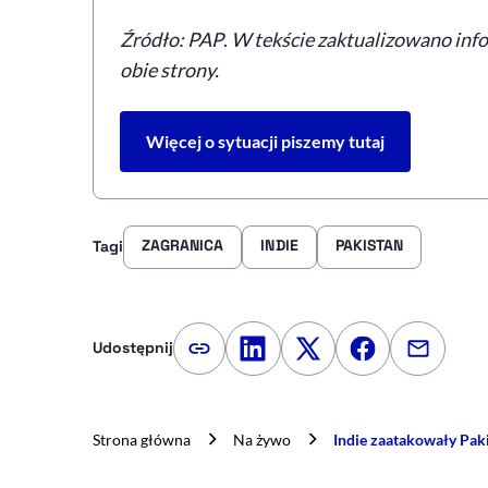
Źródło: PAP
.
W tekście zaktualizowano infor
obie strony.
Więcej o sytuacji piszemy tutaj
ZAGRANICA
INDIE
PAKISTAN
Tagi
Udostępnij
Kopiuj link artykułu
Udostępnij na LinkedIn
Udostępnij na Twitte
Udostępnij na
Udostępn
Strona główna
Na żywo
Indie zaatakowały Pak