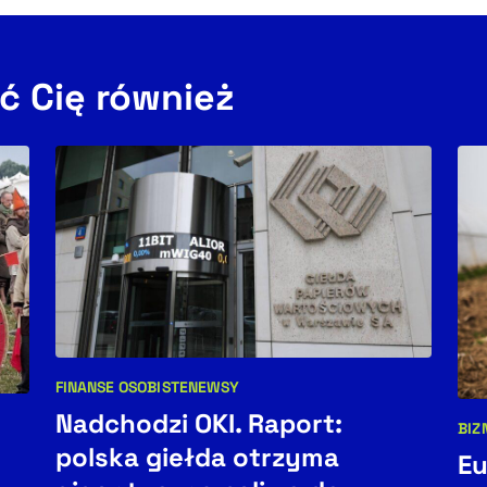
ć Cię również
FINANSE OSOBISTE
NEWSY
Kategorie artykułu:
Nadchodzi OKI. Raport:
BIZ
Kat
polska giełda otrzyma
Eu