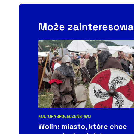
Może zainteresowa
KULTURA
SPOŁECZEŃSTWO
Kategorie artykułu:
Wolin: miasto, które chce