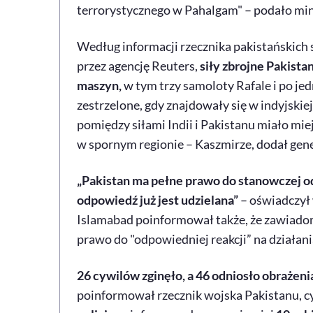
terrorystycznego w Pahalgam" – podało min
Według informacji rzecznika pakistańskich 
przez agencję Reuters,
siły zbrojne Pakista
maszyn,
w tym trzy samoloty Rafale i po je
zestrzelone, gdy znajdowały się w indyjski
pomiędzy siłami Indii i Pakistanu miało mie
w spornym regionie – Kaszmirze, dodał gene
„Pakistan ma pełne prawo do stanowczej od
odpowiedź już jest udzielana”
– oświadczył 
Islamabad poinformował także, że zawiadom
prawo do "odpowiedniej reakcji” na działania
26 cywilów zginęło, a 46 odniosło obrażeni
poinformował rzecznik wojska Pakistanu, cy