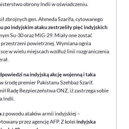
isterstwo obrony Indii w oświadczeniu.
sił zbrojnych gen. Ahmeda Szarifa, cytowanego
nu po indyjskim ataku zestrzeliły pięć indyjskich
dnym Su-30 oraz MiG-29. Miały one zostać
ej przestrzeni powietrznej. Wymiana ognia
jsce w wielu miejscach wzdłuż linii rozgraniczenia
rał.
powiedzi na indyjską akcję wojenną i taka
w środę premier Pakistanu Szehbaz Szarif.
ił Radę Bezpieczeństwa ONZ, iż zastrzega sobie
 Indii.
a
z powodu ataków armii indyjskiej –
towany przez agencję AFP. Z kolei
indyjska