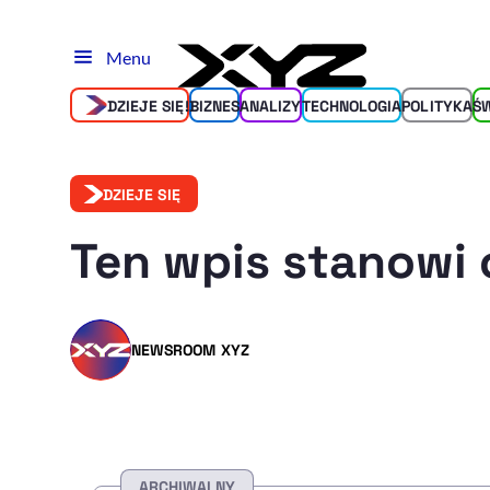
Menu
DZIEJE SIĘ!
BIZNES
ANALIZY
TECHNOLOGIA
POLITYKA
Ś
DZIEJE SIĘ
Ten wpis stanowi 
NEWSROOM XYZ
ARCHIWALNY