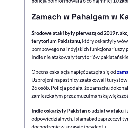
policja
poinformowała o co najmniej
10 zabi
Zamach w Pahalgam w Ka
Środowe ataki były pierwszą od 2019 r. akc
terytorium Pakistanu,
który oskarżyły wów
bombowego na indyjskich funkcjonariuszy pa
Indie nie atakowały terytoriów pakistańskie
Obecna eskalacja napięć zaczęła się od
zam
Uzbrojeni napastnicy zaatakowali turystów
26 osób. Policja podała, że zamachu dokonal
zamieszkałym przez muzułmańską większoś
Indie oskarżyły Pakistan o udział w ataku
i
odpowiedzialnych. Islamabad zaprzeczył t
dochodzenie w sprawie incydentu.