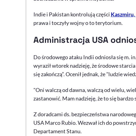
Indie i Pakistan kontrolują części
Kaszmiru,
prawa i toczyły wojny o to terytorium.
Administracja USA odnios
Do środowego ataku Indii odniosła się m. i
wyraził wtorek nadzieję, że środowe starci
się zakończą”. Ocenił jednak, że "ludzie wiedz
"Oni walczą od dawna, walczą od wielu, wiel
zastanowić. Mam nadzieję, że to się bardzo 
Z doradcami ds. bezpieczeństwa narodowego 
USA Marco Rubio. Wezwał ich do powstrzyman
Departament Stanu.