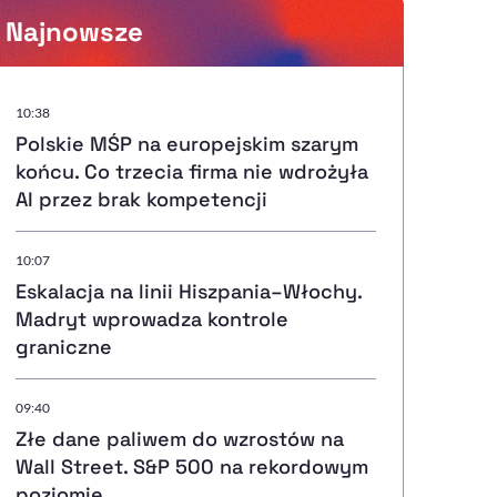
Najnowsze
Powiększenie kursora
10:38
Polskie MŚP na europejskim szarym
Resetuj opcje
końcu. Co trzecia firma nie wdrożyła
AI przez brak kompetencji
Ułatwienia dostępności wspierają:
10:07
Eskalacja na linii Hiszpania–Włochy.
Madryt wprowadza kontrole
, otwiera się w nowym ok
Sprawdź, jak i dlaczego zwiększamy dostępność
graniczne
09:40
, otwiera się w nowym oknie
Zgłoś problem
Deklaracja dostępności
, otwiera się w nowy
Złe dane paliwem do wzrostów na
Wall Street. S&P 500 na rekordowym
poziomie