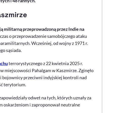
tych i 48 rannych.
szmirze
ją militarną przeprowadzoną przez Indie na
czas o przeprowadzenie samobójczego ataku
ramilitarnych. Wcześniej, od wojny z 1971 r.
go sąsiada.
achu
terrorystycznego z 22 kwietnia 2025 r.
 w miejscowości Pahalgam w Kaszmirze. Zginęło
i bojownicy przeciwni indyjskiej kontroli nad
ć terytorium.
 zapowiedziały odwet na tych, których uznały za
ym oskarżeniom i zaproponował neutralne