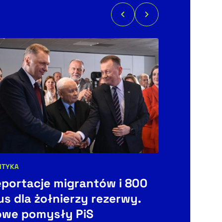
BIZNES
ŚWIAT
ITYKA
Kategorie art
egorie artykułu:
Mniejsze
portacje migrantów i 800
benzyny,
us dla żołnierzy rezerwy.
W Rosji 
owe pomysły PiS