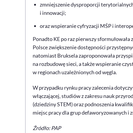
zmniejszenie dysproporcji terytorialnyc
i innowacji;
oraz wspieranie cyfryzacji MŚP i interop
Ponadto KE po raz pierwszy sformułowała za
Polsce zwiększenie dostępności przystępny
natomiast Bruksela zaproponowała przyspie
na rozbudowę sieci, a także wspieranie czys
w regionach uzależnionych od węgla.
W przypadku rynku pracy zalecenia dotyczy
włączającej, studiów z zakresu nauk przyrod
(dziedziny STEM) oraz podnoszenia kwalifik
miejsc pracy dla grup defaworyzowanych i 
Źródło: PAP