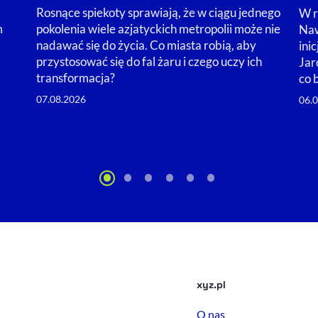
Rosnące spiekoty sprawiają, że w ciągu jednego
W r
m
pokolenia wiele azjatyckich metropolii może nie
Naw
nadawać się do życia. Co miasta robią, aby
ini
przystosować się do fal żaru i czego uczy ich
Jar
transformacja?
co 
07.08.2026
06.
xyz.pl
O nas