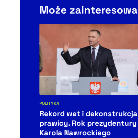
Może zainteresowa
POLITYKA
Kategorie artykułu:
Rekord wet i dekonstrukcja
prawicy. Rok prezydentury
Karola Nawrockiego