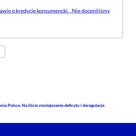
awie o kredycie konsumencki. „Nie doceniliśmy
rze
 Facebooku
ij przez e-mail
ia Polsce. Na liście zmniejszenie deficytu i deregulacje