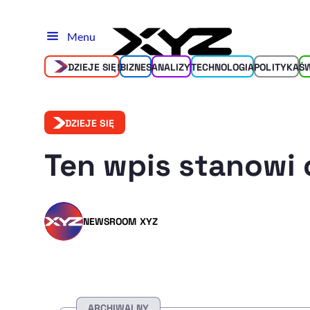
Menu
DZIEJE SIĘ!
BIZNES
ANALIZY
TECHNOLOGIA
POLITYKA
Ś
DZIEJE SIĘ
Ten wpis stanowi 
NEWSROOM XYZ
ARCHIWALNY