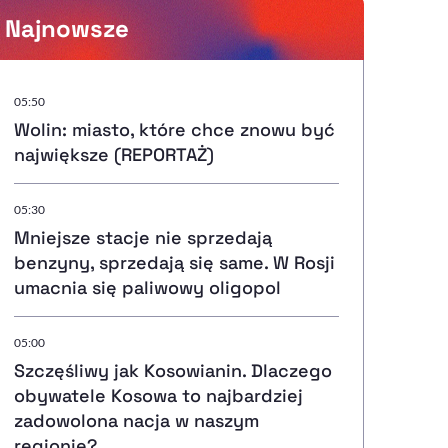
Najnowsze
Powiększenie kursora
05:50
Wolin: miasto, które chce znowu być
Resetuj opcje
największe (REPORTAŻ)
Ułatwienia dostępności wspierają:
05:30
Mniejsze stacje nie sprzedają
benzyny, sprzedają się same. W Rosji
umacnia się paliwowy oligopol
, otwiera się w nowym ok
Sprawdź, jak i dlaczego zwiększamy dostępność
05:00
Szczęśliwy jak Kosowianin. Dlaczego
, otwiera się w nowym oknie
Zgłoś problem
Deklaracja dostępności
, otwiera się w nowy
obywatele Kosowa to najbardziej
zadowolona nacja w naszym
regionie?