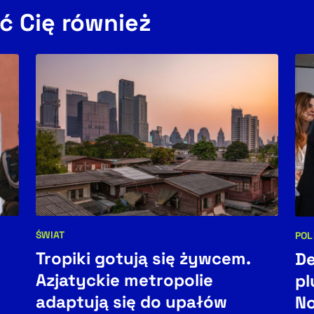
ć Cię również
ŚWIAT
POL
Kategorie artykułu:
Kat
Tropiki gotują się żywcem.
De
Azjatyckie metropolie
pl
adaptują się do upałów
N