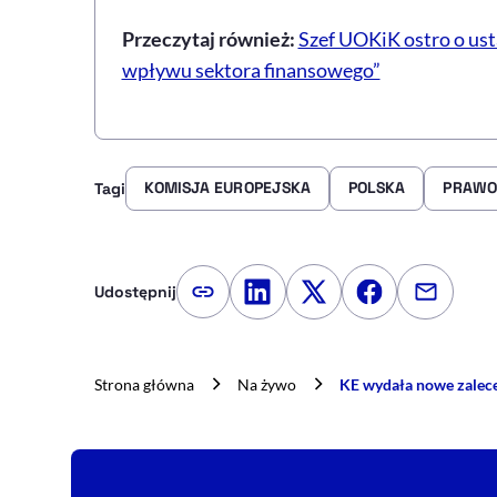
Przeczytaj również:
Szef UOKiK ostro o ust
wpływu sektora finansowego”
KOMISJA EUROPEJSKA
POLSKA
PRAWO
Tagi
Udostępnij
Kopiuj link artykułu
Udostępnij na LinkedIn
Udostępnij na Twitte
Udostępnij na
Udostępn
Strona główna
Na żywo
KE wydała nowe zalecen