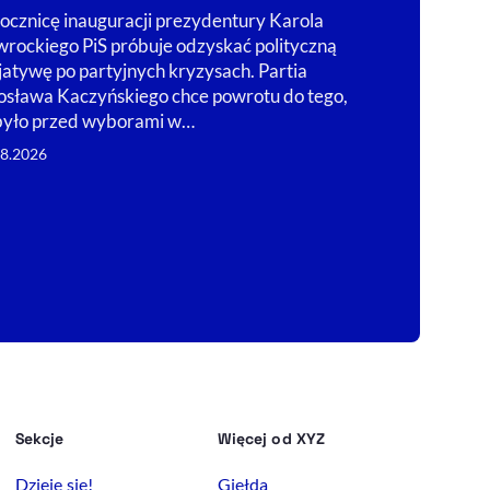
oligopol
ocznicę inauguracji prezydentury Karola
rockiego PiS próbuje odzyskać polityczną
Wielokilometr
cjatywę po partyjnych kryzysach. Partia
benzynowych z
osława Kaczyńskiego chce powrotu do tego,
paliwowego w R
było przed wyborami w…
prywatni oper
kierowcy.
08.2026
08.08.2026
Sekcje
Więcej od XYZ
Dzieje się!
Giełda