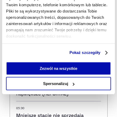
Departamentu Europejskiego MFW
Twoim komputerze, telefonie komórkowym lub tablecie.
Pliki te są wykorzystywane do dostarczania Tobie
spersonalizowanych treści, dopasowanych do Twoich
zainteresowań artykułów i informacji reklamowych oraz
Najnowsze
pomagają nam zrozumieć Twoje potrzeby i dzięki temu
doskonalić funkcjonalności serwisu.
Przed chwilą
Część z plików jest niezbędna do prawidłowego działania
Złe dane paliwem do wzrostów na
Pokaż szczegóły
serwisu i jego funkcjonalności.
Wall Street. S&P 500 na rekordowym
Jeżeli nie wyrażasz zgody na zapisywanie plików cookie,
poziomie
możesz łatwo zarządzać swoimi uprawnieniami, np. we
Zezwól na wszystkie
własnej przeglądarce internetowej lub po wybraniu opcji
Zarządzaj cookie.
05:50
Spersonalizuj
Wolin: miasto, które chce znowu być
Szczegółowe informacje na ten temat znajdziesz w
największe (REPORTAŻ)
naszej
Polityce Prywatności
.
05:30
Mniejsze stacje nie sprzedają