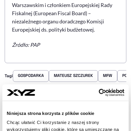
Warszawskim i członkiem Europejskiej Rady
Fiskalnej (
European Fiscal Board
) –
niezależnego organu doradczego Komisji
Europejskiej ds. polityki budżetowej.
Źródło: PAP
GOSPODARKA
MATEUSZ SZCZUREK
MFW
POL
Tagi
Udostępnij
Kopiuj link artykułu
Udostępnij na LinkedIn
Udostępnij na Twitterze
Udostępnij na Faceboo
Udostępnij przez
Niniejsza strona korzysta z plików cookie
Chcąc ułatwić Ci korzystanie z naszej strony
Strona główna
Na żywo
Mateusz Szczurek dyrektorem
wykorzystujemy pliki cookie, które są umieszczane na