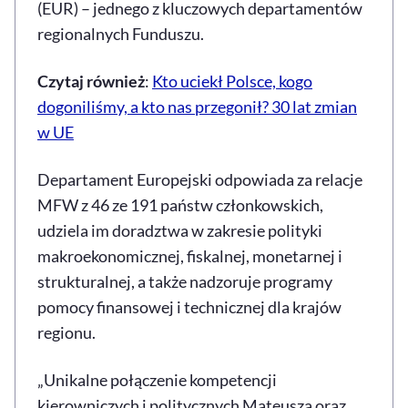
(EUR) – jednego z kluczowych departamentów
regionalnych Funduszu.
Czytaj również
:
Kto uciekł Polsce, kogo
dogoniliśmy, a kto nas przegonił? 30 lat zmian
w UE
Departament Europejski odpowiada za relacje
MFW z 46 ze 191 państw członkowskich,
udziela im doradztwa w zakresie polityki
makroekonomicznej, fiskalnej, monetarnej i
strukturalnej, a także nadzoruje programy
pomocy finansowej i technicznej dla krajów
regionu.
„Unikalne połączenie kompetencji
kierowniczych i politycznych Mateusza oraz