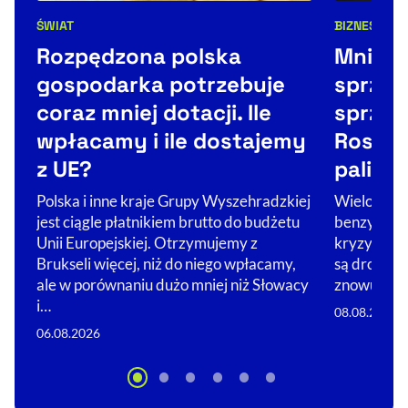
BIZNES
ŚWIA
ŚWIAT
Kategorie 
Kategorie artykułu:
Mniejsz
Rozpędzona polska
sprzed
gospodarka potrzebuje
sprzed
coraz mniej dotacji. Ile
Rosji 
wpłacamy i ile dostajemy
paliwo
z UE?
Wielokilom
Polska i inne kraje Grupy Wyszehradzkiej
benzynowyc
jest ciągle płatnikiem brutto do budżetu
kryzysu pa
Unii Europejskiej. Otrzymujemy z
są drobni 
Brukseli więcej, niż do niego wpłacamy,
znowu będ
ale w porównaniu dużo mniej niż Słowacy
i…
08.08.2026
06.08.2026