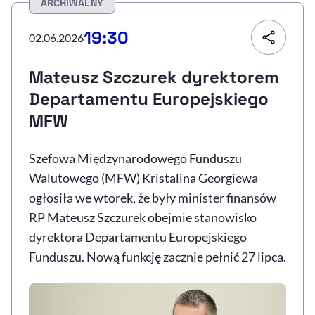
ARCHIWALNY
Resetuj opcje
19:30
02.06.2026
Ułatwienia dostępności wspierają:
Mateusz Szczurek dyrektorem
Departamentu Europejskiego
MFW
Szefowa Międzynarodowego Funduszu
Walutowego (MFW) Kristalina Georgiewa
ogłosiła we wtorek, że były minister finansów
, otwiera się w nowym 
Sprawdź, jak i dlaczego zwiększamy dostępność
RP Mateusz Szczurek obejmie stanowisko
dyrektora Departamentu Europejskiego
Funduszu. Nową funkcję zacznie pełnić 27 lipca.
, otwiera się w nowym oknie
Zgłoś problem
Deklaracja dostępności
, otwiera się w no