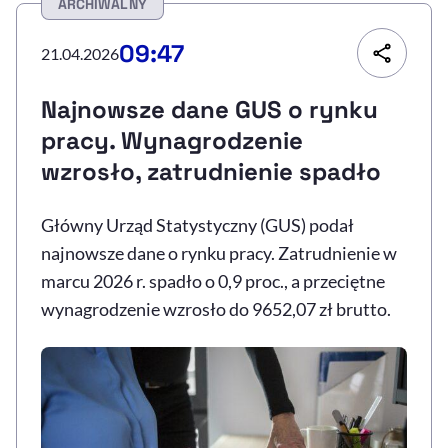
ARCHIWALNY
Resetuj opcje
09:47
21.04.2026
Ułatwienia dostępności wspierają:
Najnowsze dane GUS o rynku
pracy. Wynagrodzenie
wzrosło, zatrudnienie spadło
Główny Urząd Statystyczny (GUS) podał
najnowsze dane o rynku pracy. Zatrudnienie w
marcu 2026 r. spadło o 0,9 proc., a przeciętne
, otwiera się w nowym 
Sprawdź, jak i dlaczego zwiększamy dostępność
wynagrodzenie wzrosło do 9652,07 zł brutto.
, otwiera się w nowym oknie
Zgłoś problem
Deklaracja dostępności
, otwiera się w no