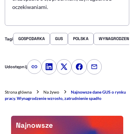
oczekiwaniami.
GOSPODARKA
GUS
POLSKA
WYNAGRODZENIA
Tagi
Udostępnij
Kopiuj link artykułu
Udostępnij na LinkedIn
Udostępnij na Twitterze
Udostępnij na Faceboo
Udostępnij przez
Strona główna
Na żywo
Najnowsze dane GUS o rynku
pracy. Wynagrodzenie wzrosło, zatrudnienie spadło
Najnowsze