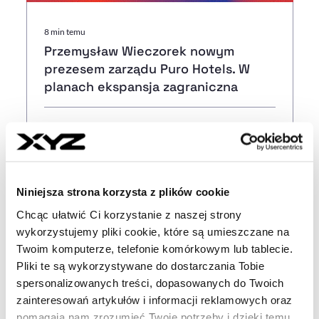
8 min temu
Przemysław Wieczorek nowym
prezesem zarządu Puro Hotels. W
planach ekspansja zagraniczna
23 min temu
Najnowsze dane gospodarcze z
Niemiec. Rekordowy eksport, ale
produkcja stoi
Niniejsza strona korzysta z plików cookie
Chcąc ułatwić Ci korzystanie z naszej strony
34 min temu
wykorzystujemy pliki cookie, które są umieszczane na
O połowę więcej ofert pracy.
Twoim komputerze, telefonie komórkowym lub tablecie.
Rekrutacje w IT nabierają tempa?
Pliki te są wykorzystywane do dostarczania Tobie
spersonalizowanych treści, dopasowanych do Twoich
09:03
zainteresowań artykułów i informacji reklamowych oraz
Globalny rynek półprzewodników z
pomagają nam zrozumieć Twoje potrzeby i dzięki temu