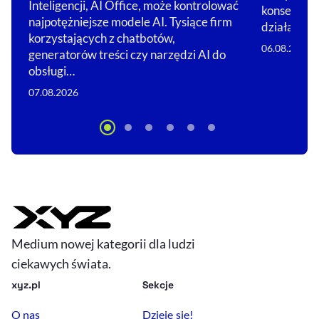
Inteligencji, AI Office, może kontrolować
konsekwent
najpotężniejsze modele AI. Tysiące firm
działalnośc
korzystających z chatbotów,
06.08.2026
generatorów treści czy narzędzi AI do
obsługi…
07.08.2026
Medium nowej kategorii dla ludzi
ciekawych świata.
xyz.pl
Sekcje
O nas
Dzieje się!