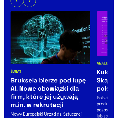
ANALIZY
Kategorie 
Kulood
ŚWIAT
Kategorie artykułu:
Skąd si
Bruksela bierze pod lupę
polski
AI. Nowe obowiązki dla
firm, które jej używają
Polski prze
m.in. w rekrutacji
produkcja 
pozostaje n
Nowy Europejski Urząd ds. Sztucznej
lub spada,