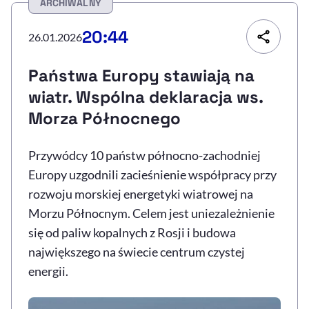
ARCHIWALNY
Resetuj opcje
20:44
26.01.2026
Ułatwienia dostępności wspierają:
Państwa Europy stawiają na
wiatr. Wspólna deklaracja ws.
Morza Północnego
Przywódcy 10 państw północno-zachodniej
Europy uzgodnili zacieśnienie współpracy przy
rozwoju morskiej energetyki wiatrowej na
, otwiera się w nowym 
Sprawdź, jak i dlaczego zwiększamy dostępność
Morzu Północnym. Celem jest uniezależnienie
się od paliw kopalnych z Rosji i budowa
największego na świecie centrum czystej
, otwiera się w nowym oknie
Zgłoś problem
Deklaracja dostępności
, otwiera się w no
energii.