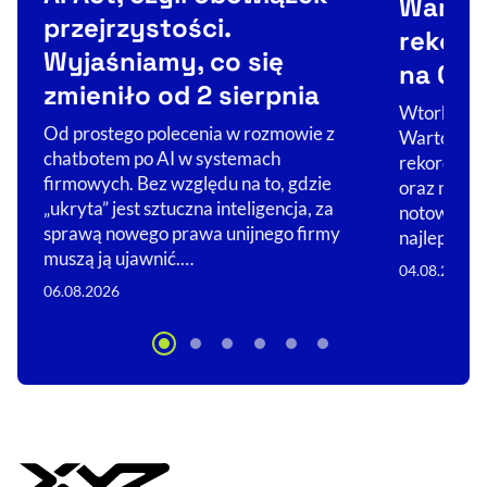
Warsza
przejrzystości.
rekord
Wyjaśniamy, co się
na GPW
zmieniło od 2 sierpnia
Wtorkowa s
Od prostego polecenia w rozmowie z
Wartościo
chatbotem po AI w systemach
rekordów. 
firmowych. Bez względu na to, gdzie
oraz mWIG
„ukryta” jest sztuczna inteligencja, za
notowań. Z
sprawą nowego prawa unijnego firmy
najlepiej p
muszą ją ujawnić.…
04.08.2026
06.08.2026