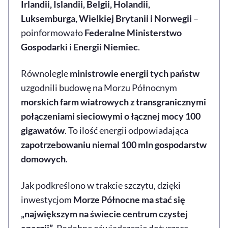
Irlandii, Islandii, Belgii, Holandii,
Luksemburga, Wielkiej Brytanii i Norwegii
–
poinformowało
Federalne Ministerstwo
Gospodarki i Energii Niemiec
.
Równolegle
ministrowie energii tych państw
uzgodnili budowę na Morzu Północnym
morskich farm wiatrowych z transgranicznymi
połączeniami sieciowymi o łącznej mocy 100
gigawatów
. To ilość energii odpowiadająca
zapotrzebowaniu niemal 100 mln gospodarstw
domowych
.
Jak podkreślono w trakcie szczytu, dzięki
inwestycjom
Morze Północne ma stać się
„największym na świecie centrum czystej