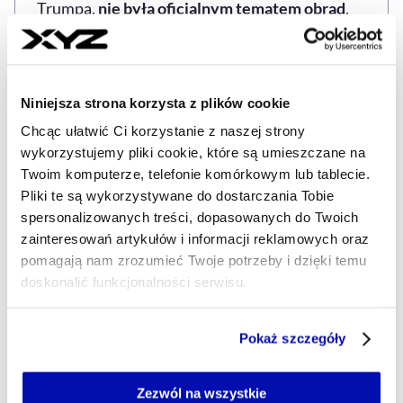
Trumpa,
nie była oficjalnym tematem obrad
,
Jørgensen zaznaczył, że „
była w centrum uwagi
wszystkich
”, a ministrowie wykazali
pełną
solidarność z Danią
. W Hamburgu obecna była
Niniejsza strona korzysta z plików cookie
także
premierka Danii Mette Frederiksen
.
Chcąc ułatwić Ci korzystanie z naszej strony
wykorzystujemy pliki cookie, które są umieszczane na
Źródło: PAP
Twoim komputerze, telefonie komórkowym lub tablecie.
Pliki te są wykorzystywane do dostarczania Tobie
spersonalizowanych treści, dopasowanych do Twoich
zainteresowań artykułów i informacji reklamowych oraz
BEZPIECZEŃSTWO ENERGETYCZNE
ENERGIA
FARM
Tagi
pomagają nam zrozumieć Twoje potrzeby i dzięki temu
doskonalić funkcjonalności serwisu.
Część z plików jest niezbędna do prawidłowego działania
Udostępnij
Pokaż szczegóły
Kopiuj link artykułu
Udostępnij na LinkedIn
Udostępnij na Twitterze
Udostępnij na Faceboo
Udostępnij przez
serwisu i jego funkcjonalności.
Jeżeli nie wyrażasz zgody na zapisywanie plików cookie,
możesz łatwo zarządzać swoimi uprawnieniami, np. we
Zezwól na wszystkie