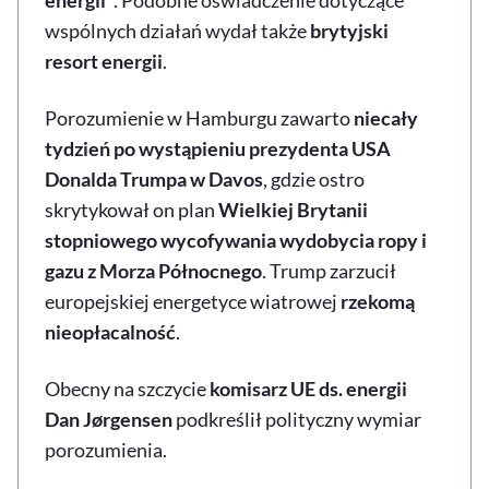
energii”
. Podobne oświadczenie dotyczące
wspólnych działań wydał także
brytyjski
resort energii
.
Porozumienie w Hamburgu zawarto
niecały
tydzień po wystąpieniu prezydenta USA
Donalda Trumpa w Davos
, gdzie ostro
skrytykował on plan
Wielkiej Brytanii
stopniowego wycofywania wydobycia ropy i
gazu z Morza Północnego
. Trump zarzucił
europejskiej energetyce wiatrowej
rzekomą
nieopłacalność
.
Obecny na szczycie
komisarz UE ds. energii
Dan Jørgensen
podkreślił polityczny wymiar
porozumienia.