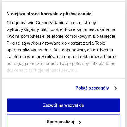
w wywiadzie dla „
Financial Times
” wyraził
wątpliwości co do obowiązywania art. 5
Niniejsza strona korzysta z plików cookie
Traktatu Waszyngtońskiego.
Chcąc ułatwić Ci korzystanie z naszej strony
wykorzystujemy pliki cookie, które są umieszczane na
Prezydent zapewnił, że
Polska i państwa
Twoim komputerze, telefonie komórkowym lub tablecie.
Trójmorza nie mają wątpliwości co do
Pliki te są wykorzystywane do dostarczania Tobie
lojalności USA
, które określił jako
spersonalizowanych treści, dopasowanych do Twoich
najważniejszego sojusznika i fundament
zainteresowań artykułów i informacji reklamowych oraz
NATO
. Skrytykował jednocześnie narastający –
pomagają nam zrozumieć Twoje potrzeby i dzięki temu
doskonalić funkcjonalności serwisu.
jego zdaniem – „antyamerykanizm” w Europie i
wezwał do wzmacniania relacji
Część z plików jest niezbędna do prawidłowego działania
transatlantyckich.
Pokaż szczegóły
serwisu i jego funkcjonalności.
Jeżeli nie wyrażasz zgody na zapisywanie plików cookie,
Źródło: PAP
możesz łatwo zarządzać swoimi uprawnieniami, np. we
Zezwól na wszystkie
własnej przeglądarce internetowej lub po wybraniu opcji
Trójmorze, czyli pogranicze nowego
Zarządzaj cookie.
Spersonalizuj
światowego porządku?