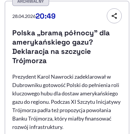
ARCHIWALNY
Resetuj opcje
20:49
28.04.2026
Ułatwienia dostępności wspierają:
Polska „bramą północy” dla
amerykańskiego gazu?
Deklaracja na szczycie
Trójmorza
Prezydent Karol Nawrocki zadeklarował w
Dubrowniku gotowość Polski do pełnienia roli
, otwiera się w nowym 
Sprawdź, jak i dlaczego zwiększamy dostępność
kluczowego
hubu
dla dostaw amerykańskiego
gazu do regionu. Podczas XI Szczytu Inicjatywy
, otwiera się w nowym oknie
Zgłoś problem
Deklaracja dostępności
Trójmorza padła też propozycja powołania
, otwiera się w no
Banku Trójmorza, który miałby finansować
rozwój infrastruktury.