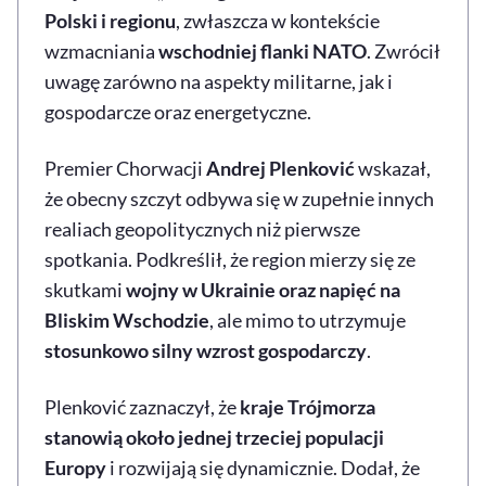
Polski i regionu
, zwłaszcza w kontekście
wzmacniania
wschodniej flanki NATO
. Zwrócił
uwagę zarówno na aspekty militarne, jak i
gospodarcze oraz energetyczne.
Premier Chorwacji
Andrej Plenković
wskazał,
że obecny szczyt odbywa się w zupełnie innych
realiach geopolitycznych niż pierwsze
spotkania. Podkreślił, że region mierzy się ze
skutkami
wojny w Ukrainie oraz napięć na
Bliskim Wschodzie
, ale mimo to utrzymuje
stosunkowo silny wzrost gospodarczy
.
Plenković zaznaczył, że
kraje Trójmorza
stanowią około jednej trzeciej populacji
Europy
i rozwijają się dynamicznie. Dodał, że