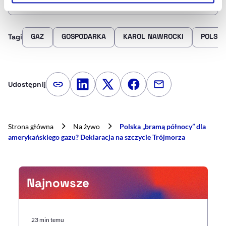
Szczegółowe informacje na ten temat znajdziesz w
naszej
Polityce Prywatności
.
GAZ
GOSPODARKA
KAROL NAWROCKI
POLSK
Tagi
Udostępnij
Kopiuj link artykułu
Udostępnij na LinkedIn
Udostępnij na Twitterze
Udostępnij na Faceboo
Udostępnij przez
Strona główna
Na żywo
Polska „bramą północy” dla
amerykańskiego gazu? Deklaracja na szczycie Trójmorza
Najnowsze
23 min temu