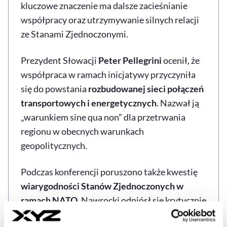
kluczowe znaczenie ma dalsze zacieśnianie
współpracy oraz utrzymywanie silnych relacji
ze Stanami Zjednoczonymi.
Prezydent Słowacji
Peter Pellegrini
ocenił, że
współpraca w ramach inicjatywy przyczyniła
się do powstania
rozbudowanej sieci połączeń
transportowych i energetycznych
. Nazwał ją
„warunkiem sine qua non” dla przetrwania
regionu w obecnych warunkach
geopolitycznych.
Podczas konferencji poruszono także kwestię
wiarygodności Stanów Zjednoczonych w
ramach NATO
. Nawrocki odniósł się krytycznie
do wypowiedzi premiera
Donalda Tuska
, który