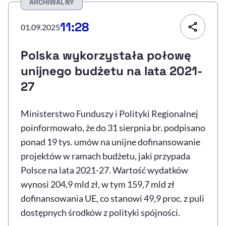
ARCHIWALNY
Resetuj opcje
11:28
01.09.2025
Ułatwienia dostępności wspierają:
Polska wykorzystała połowę
unijnego budżetu na lata 2021-
27
Ministerstwo Funduszy i Polityki Regionalnej
poinformowało, że do 31 sierpnia br. podpisano
ponad 19 tys. umów na unijne dofinansowanie
, otwiera się w nowym 
Sprawdź, jak i dlaczego zwiększamy dostępność
projektów w ramach budżetu, jaki przypada
Polsce na lata 2021-27. Wartość wydatków
wynosi 204,9 mld zł, w tym 159,7 mld zł
, otwiera się w nowym oknie
Zgłoś problem
Deklaracja dostępności
, otwiera się w no
dofinansowania UE, co stanowi 49,9 proc. z puli
dostępnych środków z polityki spójności.