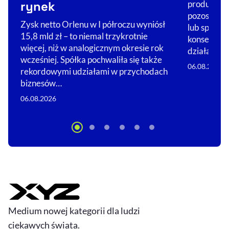
rynek
produkcja 
pozostaje n
Zysk netto Orlenu w I półroczu wyniósł
lub spada,
15,8 mld zł – to niemal trzykrotnie
konsekwent
więcej, niż w analogicznym okresie rok
działalnośc
wcześniej. Spółka pochwaliła się także
06.08.2026
rekordowymi udziałami w przychodach
biznesów…
06.08.2026
Medium nowej kategorii dla ludzi
ciekawych świata.