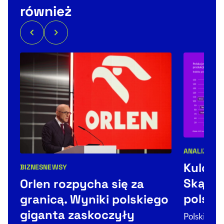
również
ANALIZY
Kategorie 
Kulood
BIZNES
NEWSY
Kategorie artykułu:
Skąd si
Orlen rozpycha się za
polski
granicą. Wyniki polskiego
giganta zaskoczyły
Polski prze