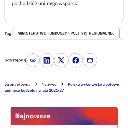
pochodzić z unijnego wsparcia.
MINISTERSTWO FUNDUSZY I POLITYKI REGIONALNEJ
G
Tagi
Udostępnij
Kopiuj link artykułu
Udostępnij na LinkedIn
Udostępnij na Twitterze
Udostępnij na Faceboo
Udostępnij przez
Strona główna
Na żywo
Polska wykorzystała połowę
unijnego budżetu na lata 2021-27
Najnowsze