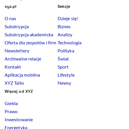
xyz.pl
Sekcje
O nas
Dzieje się!
Subskrypcja
Biznes
Subskrypcja akademicka
Analizy
Oferta dla zespołów i firm
Technologia
Newslettery
Polityka
Archiwalne relacje
Świat
Kontakt
Sport
Aplikacja mobilna
Lifestyle
XYZ Talks
Newsy
Więcej od XYZ
Giełda
Prawo
Inwestowanie
Energetyka