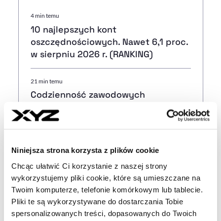
4 min temu
10 najlepszych kont
oszczędnościowych. Nawet 6,1 proc.
w sierpniu 2026 r. (RANKING)
21 min temu
Codzienność zawodowych
brydżystów. „Dla naszych klientów
jesteśmy dostępni od rana do
wieczora”
Niniejsza strona korzysta z plików cookie
41 min temu
Chcąc ułatwić Ci korzystanie z naszej strony
Bruksela bierze pod lupę AI. Nowe
wykorzystujemy pliki cookie, które są umieszczane na
obowiązki dla firm, które jej używają
Twoim komputerze, telefonie komórkowym lub tablecie.
m.in. w rekrutacji
Pliki te są wykorzystywane do dostarczania Tobie
spersonalizowanych treści, dopasowanych do Twoich