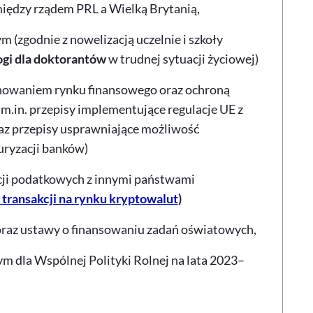
ędzy rządem PRL a Wielką Brytanią,
 (zgodnie z nowelizacją uczelnie i szkoły
gi dla doktorantów
w trudnej sytuacji życiowej)
onowaniem rynku finansowego oraz ochroną
m.in. przepisy implementujące regulacje UE z
az przepisy usprawniające możliwość
ryzacji banków)
cji podatkowych z innymi państwami
transakcji na rynku kryptowalut
)
oraz ustawy o finansowaniu zadań oświatowych,
ym dla Wspólnej Polityki Rolnej na lata 2023–