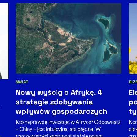
ŚWIAT
BIZ
Kategorie artykułu:
Kat
Nowy wyścig o Afrykę. 4
El
strategie zdobywania
po
o
wpływów gospodarczych
ty
Kto naprawdę inwestuje w Afryce? Odpowiedź
Kom
– Chiny – jest intuicyjna, ale błędna. W
ele
rzeczywistości kontynent stał się polem
zna
e-