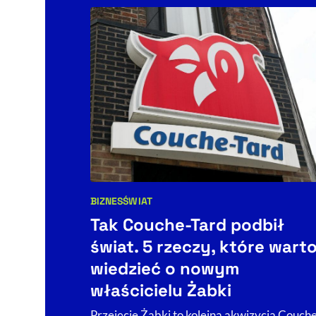
BIZNES
ŚWIAT
Kategorie artykułu:
Tak Couche-Tard podbił
świat. 5 rzeczy, które wart
wiedzieć o nowym
właścicielu Żabki
Przejęcie Żabki to kolejna akwizycja Couch