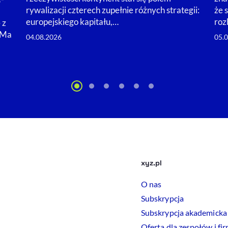
rywalizacji czterech zupełnie różnych strategii:
że 
europejskiego kapitału,…
roz
 z
. Ma
04.08.2026
05.
xyz.pl
O nas
Subskrypcja
Subskrypcja akademicka
Oferta dla zespołów i fi