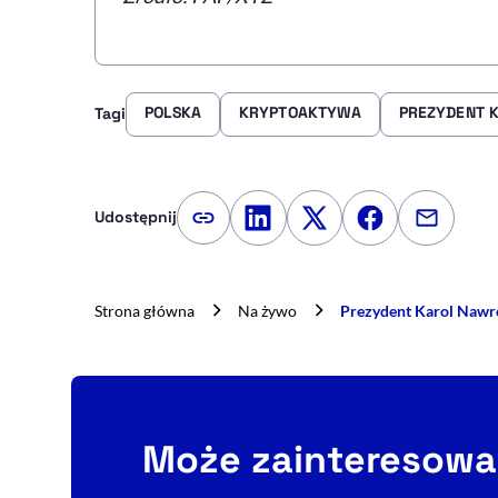
POLSKA
KRYPTOAKTYWA
PREZYDENT 
Tagi
Udostępnij
Kopiuj link artykułu
Udostępnij na LinkedIn
Udostępnij na Twitte
Udostępnij na
Udostępn
Strona główna
Na żywo
Prezydent Karol Nawro
Może zainteresowa