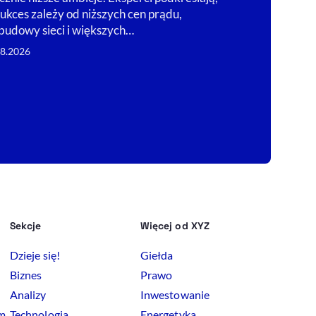
sukces zależy od niższych cen prądu,
Zakopanem.
budowy sieci i większych…
04.08.2026
08.2026
Sekcje
Więcej od XYZ
Dzieje się!
Giełda
Biznes
Prawo
Analizy
Inwestowanie
rm
Technologia
Energetyka