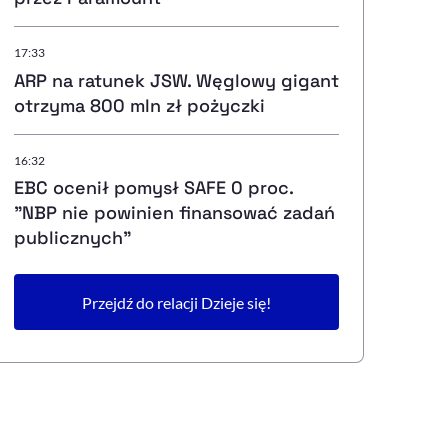
17:33
ARP na ratunek JSW. Węglowy gigant
otrzyma 800 mln zł pożyczki
16:32
EBC ocenił pomysł SAFE 0 proc.
"NBP nie powinien finansować zadań
publicznych"
Przejdź do relacji Dzieje się!