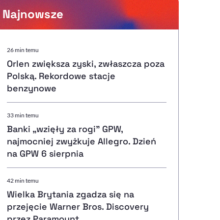
Najnowsze
Powiększenie kursora
26 min temu
Orlen zwiększa zyski, zwłaszcza poza
Resetuj opcje
Polską. Rekordowe stacje
benzynowe
Ułatwienia dostępności wspierają:
33 min temu
Banki „wzięły za rogi" GPW,
najmocniej zwyżkuje Allegro. Dzień
, otwiera się w nowym ok
Sprawdź, jak i dlaczego zwiększamy dostępność
na GPW 6 sierpnia
42 min temu
, otwiera się w nowym oknie
Zgłoś problem
Deklaracja dostępności
, otwiera się w nowy
Wielka Brytania zgadza się na
przejęcie Warner Bros. Discovery
przez Paramount