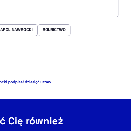
KAROL NAWROCKI
ROLNICTWO
rze
 Facebooku
ij przez e-mail
cki podpisał dziesięć ustaw
ć Cię również