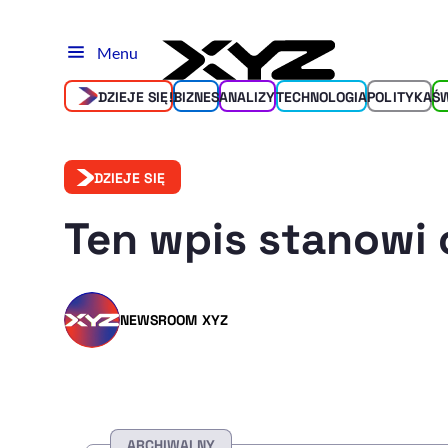
Menu
DZIEJE SIĘ!
BIZNES
ANALIZY
TECHNOLOGIA
POLITYKA
Ś
DZIEJE SIĘ
Ten wpis stanowi 
NEWSROOM XYZ
ARCHIWALNY