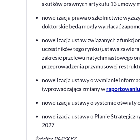
skutków prawnych artykułu 13 umowy mi
nowelizacja prawa o szkolnictwie wyższym
doktorskie będą mogły wypłacać
zapomo
nowelizacja ustaw związanych z funkcj
uczestników tego rynku (ustawa zawiera 
zakresie przelewu natychmiastowego or
przeprowadzenia przymusowej restruktu
nowelizacja ustawy o wymianie informa
(wprowadzająca zmiany w
raportowaniu 
nowelizacja ustawy o systemie oświaty 
nowelizacja ustawy o Planie Strategiczn
2027.
Źródło: PAP/XYZ