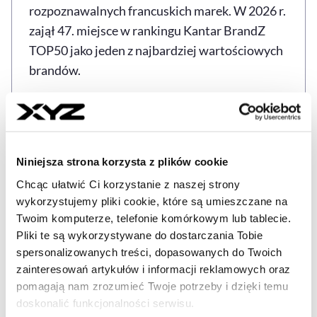
rozpoznawalnych francuskich marek. W 2026 r.
zajął 47. miejsce w rankingu Kantar BrandZ
TOP50 jako jeden z najbardziej wartościowych
brandów.
---
Napisaliśmy o tym, bo uznaliśmy to za ważne i
Niniejsza strona korzysta z plików cookie
ciekawe. Dla pełnej transparentności
informujemy, że fundusz RiO, należący do
Chcąc ułatwić Ci korzystanie z naszej strony
wykorzystujemy pliki cookie, które są umieszczane na
Omeny Mensah i Rafała Brzoski, prezesa i
Twoim komputerze, telefonie komórkowym lub tablecie.
akcjonariusza InPostu, jest inwestorem w XYZ.
Pliki te są wykorzystywane do dostarczania Tobie
spersonalizowanych treści, dopasowanych do Twoich
zainteresowań artykułów i informacji reklamowych oraz
pomagają nam zrozumieć Twoje potrzeby i dzięki temu
EMMANUEL MACRON
INPOST
POLSKA
RAFAŁ 
Tagi
doskonalić funkcjonalności serwisu.