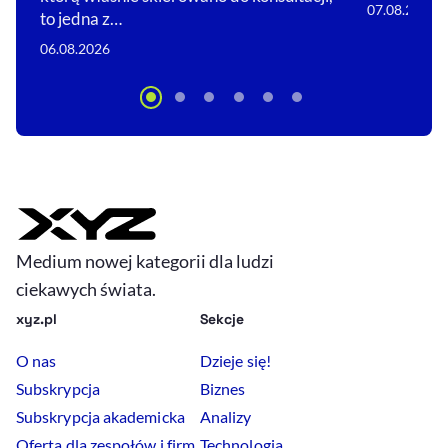
07.08.2026
to jedna z…
06.08.2026
Medium nowej kategorii dla ludzi
ciekawych świata.
xyz.pl
Sekcje
O nas
Dzieje się!
Subskrypcja
Biznes
Subskrypcja akademicka
Analizy
Oferta dla zespołów i firm
Technologia