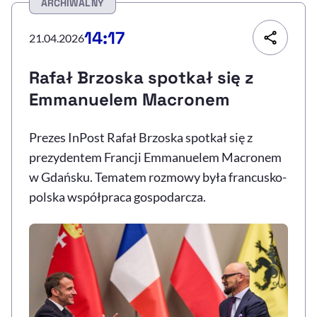
ARCHIWALNY
Resetuj opcje
14:17
21.04.2026
Ułatwienia dostępności wspierają:
Rafał Brzoska spotkał się z
Emmanuelem Macronem
Prezes InPost Rafał Brzoska spotkał się z
prezydentem Francji Emmanuelem Macronem
w Gdańsku. Tematem rozmowy była francusko-
polska współpraca gospodarcza.
, otwiera się w nowym 
Sprawdź, jak i dlaczego zwiększamy dostępność
, otwiera się w nowym oknie
Zgłoś problem
Deklaracja dostępności
, otwiera się w no