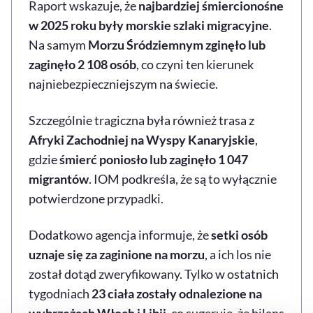
Raport wskazuje, że
najbardziej śmiercionośne
w 2025 roku były morskie szlaki migracyjne
.
Na samym
Morzu Śródziemnym zginęło lub
zaginęło 2 108 osób
, co czyni ten kierunek
najniebezpieczniejszym na świecie.
Szczególnie tragiczna była również trasa z
Afryki Zachodniej na Wyspy Kanaryjskie
,
gdzie
śmierć poniosło lub zaginęło 1 047
migrantów
. IOM podkreśla, że są to wyłącznie
potwierdzone przypadki.
Dodatkowo agencja informuje, że
setki osób
uznaje się za zaginione na morzu
, a ich los nie
został dotąd zweryfikowany. Tylko w ostatnich
tygodniach
23 ciała zostały odnalezione na
wybrzeżach Włoch i Libii
, co sugeruje, że bilans