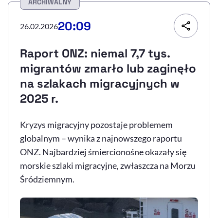
ARCHIWALNY
Resetuj opcje
20:09
26.02.2026
Ułatwienia dostępności wspierają:
Raport ONZ: niemal 7,7 tys.
migrantów zmarło lub zaginęło
na szlakach migracyjnych w
2025 r.
Kryzys migracyjny pozostaje problemem
globalnym – wynika z najnowszego raportu
, otwiera się w nowym 
Sprawdź, jak i dlaczego zwiększamy dostępność
ONZ. Najbardziej śmiercionośne okazały się
morskie szlaki migracyjne, zwłaszcza na Morzu
, otwiera się w nowym oknie
Zgłoś problem
Deklaracja dostępności
Śródziemnym.
, otwiera się w no