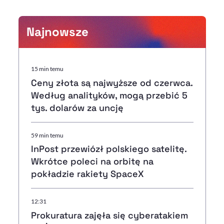
Najnowsze
15 min temu
Ceny złota są najwyższe od czerwca.
Według analityków, mogą przebić 5
tys. dolarów za uncję
59 min temu
InPost przewiózł polskiego satelitę.
Wkrótce poleci na orbitę na
pokładzie rakiety SpaceX
12:31
Prokuratura zajęła się cyberatakiem