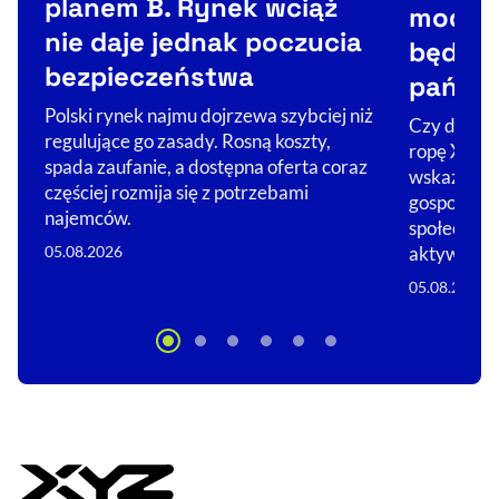
planem B. Rynek wciąż
moda. 
nie daje jednak poczucia
będzie
bezpieczeństwa
państ
Polski rynek najmu dojrzewa szybciej niż
Czy długow
regulujące go zasady. Rosną koszty,
ropę XXI w
spada zaufanie, a dostępna oferta coraz
wskaźnikie
częściej rozmija się z potrzebami
gospodarek 
najemców.
społeczeńs
05.08.2026
aktywne.…
05.08.2026