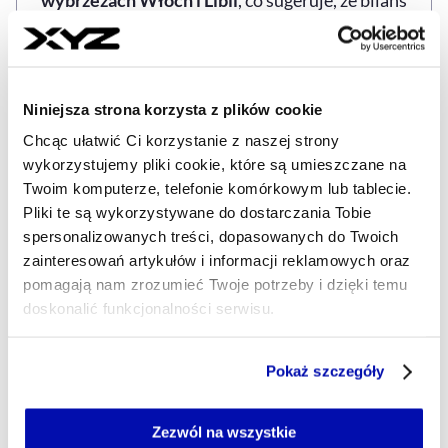
ofiar może być znacząco zaniżony.
Apel o bezpieczne szlaki migracyjne
Niniejsza strona korzysta z plików cookie
IOM wskazuje, że
utrzymująca się wysoka
Chcąc ułatwić Ci korzystanie z naszej strony
liczba ofiar dowodzi potrzeby tworzenia
wykorzystujemy pliki cookie, które są umieszczane na
bezpiecznych i legalnych dróg migracji
oraz
Twoim komputerze, telefonie komórkowym lub tablecie.
Pliki te są wykorzystywane do dostarczania Tobie
wzmocnienia mechanizmów ochrony
spersonalizowanych treści, dopasowanych do Twoich
migrantów. Organizacja ocenia, że śmierć
zainteresowań artykułów i informacji reklamowych oraz
tysięcy osób nie jest nieunikniona.
pomagają nam zrozumieć Twoje potrzeby i dzięki temu
doskonalić funkcjonalności serwisu.
–
Zgony migrantów nie są nieuchronne. To
globalna porażka, której nie możemy uznać za
Część z plików jest niezbędna do prawidłowego działania
Pokaż szczegóły
normę
– podkreśliła
Amy Pope
. Według IOM
serwisu i jego funkcjonalności.
Jeżeli nie wyrażasz zgody na zapisywanie plików cookie,
tylko skoordynowane działania państw i
możesz łatwo zarządzać swoimi uprawnieniami, np. we
Zezwól na wszystkie
odpowiednie finansowanie pomocy