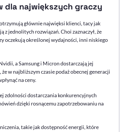
w dla największych graczy
zymują głównie najwięksi klienci, tacy jak
ą z jednolitych rozwiązań. Choi zaznaczył, że
zy oczekują określonej wydajności, inni niskiego
idii, a Samsung i Micron dostarczają jej
 że w najbliższym czasie podaż obecnej generacji
płynąć na ceny.
ej zdolności dostarczania konkurencyjnych
amówień dzięki rosnącemu zapotrzebowaniu na
czenia, takie jak dostępność energii, które