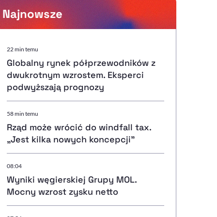
Najnowsze
Powiększenie kursora
22 min temu
Globalny rynek półprzewodników z
Resetuj opcje
dwukrotnym wzrostem. Eksperci
podwyższają prognozy
Ułatwienia dostępności wspierają:
58 min temu
Rząd może wrócić do windfall tax.
„Jest kilka nowych koncepcji”
, otwiera się w nowym ok
Sprawdź, jak i dlaczego zwiększamy dostępność
08:04
Wyniki węgierskiej Grupy MOL.
, otwiera się w nowym oknie
Zgłoś problem
Deklaracja dostępności
, otwiera się w nowy
Mocny wzrost zysku netto