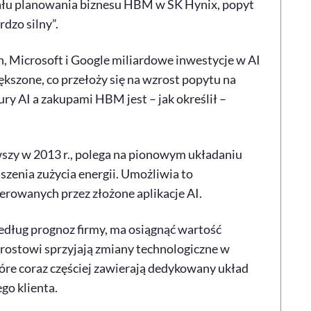
iału planowania biznesu HBM w SK Hynix, popyt
dzo silny”.
, Microsoft i Google miliardowe inwestycje w AI
kszone, co przełoży się na wzrost popytu na
y AI a zakupami HBM jest – jak określił –
szy w 2013 r., polega na pionowym układaniu
szenia zużycia energii. Umożliwia to
erowanych przez złożone aplikacje AI.
ług prognoz firmy, ma osiągnąć wartość
zrostowi sprzyjają zmiany technologiczne w
re coraz częściej zawierają dedykowany układ
go klienta.