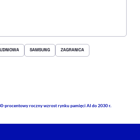
ŁUDNIOWA
SAMSUNG
ZAGRANICA
rze
 Facebooku
ij przez e-mail
0-procentowy roczny wzrost rynku pamięci AI do 2030 r.