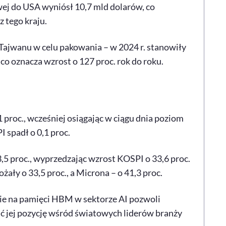
wej do USA wyniósł 10,7 mld dolarów, co
z tego kraju.
ajwanu w celu pakowania – w 2024 r. stanowiły
co oznacza wzrost o 127 proc. rok do roku.
 proc., wcześniej osiągając w ciągu dnia poziom
I spadł o 0,1 proc.
,5 proc., wyprzedzając wzrost KOSPI o 33,6 proc.
ły o 33,5 proc., a Microna – o 41,3 proc.
ie na pamięci HBM w sektorze AI pozwoli
ć jej pozycję wśród światowych liderów branży