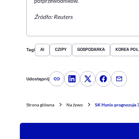
półprzewodników.
Źródło: Reuters
AI
CZIPY
GOSPODARKA
KOREA PO
Tagi
Udostępnij
Kopiuj link artykułu
Udostępnij na LinkedIn
Udostępnij na Twitte
Udostępnij na
Udostępn
Strona główna
Na żywo
SK Hynix prognozuje 3