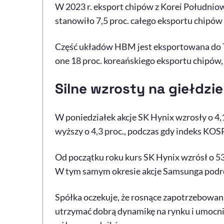
W 2023 r. eksport chipów z Korei Południo
stanowiło 7,5 proc. całego eksportu chipów 
Część układów HBM jest eksportowana do T
one 18 proc. koreańskiego eksportu chipów, 
Silne wzrosty na giełdzie
W poniedziałek akcje SK Hynix wzrosły o 4,1
wyższy o 4,3 proc., podczas gdy indeks KOSP
Od początku roku kurs SK Hynix wzrósł o 53
W tym samym okresie akcje Samsunga podroża
Spółka oczekuje, że rosnące zapotrzebowan
utrzymać dobrą dynamikę na rynku i umocni