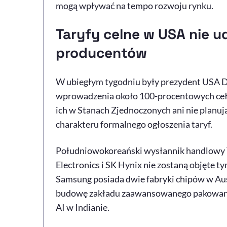
mogą wpływać na tempo rozwoju rynku.
Taryfy celne w USA nie u
producentów
W ubiegłym tygodniu były prezydent USA 
wprowadzenia około 100-procentowych ceł n
ich w Stanach Zjednoczonych ani nie planują
charakteru formalnego ogłoszenia taryf.
Południowokoreański wysłannik handlowy 
Electronics i SK Hynix nie zostaną objęte t
Samsung posiada dwie fabryki chipów w Aust
budowę zakładu zaawansowanego pakowan
AI w Indianie.