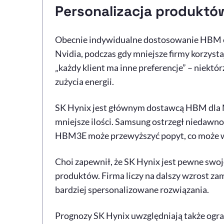
Personalizacja produktó
Obecnie indywidualne dostosowanie HBM otr
Nvidia, podczas gdy mniejsze firmy korzystaj
„każdy klient ma inne preferencje” – niektór
zużycia energii.
SK Hynix jest głównym dostawcą HBM dla Nv
mniejsze ilości. Samsung ostrzegł niedawno,
HBM3E może przewyższyć popyt, co może w
Choi zapewnił, że SK Hynix jest pewne swoj
produktów. Firma liczy na dalszy wzrost z
bardziej spersonalizowane rozwiązania.
Prognozy SK Hynix uwzględniają także ograni