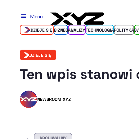
Menu
DZIEJE SIĘ!
BIZNES
ANALIZY
TECHNOLOGIA
POLITYKA
Ś
DZIEJE SIĘ
Ten wpis stanowi 
NEWSROOM XYZ
ARCHIWALNY