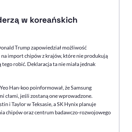
derzą w koreańskich
Donald Trump zapowiedział możliwość
a import chipów z krajów, które nie produkują
 tego robić. Deklaracja ta nie miała jednak
Yeo Han-koo poinformował, że Samsung
ymi cłami, jeśli zostaną one wprowadzone.
in i Taylor w Teksasie, a SK Hynix planuje
ia chipów oraz centrum badawczo-rozwojowego