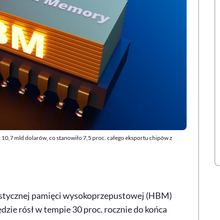
10,7 mld dolarów, co stanowiło 7,5 proc. całego eksportu chipów z
alistycznej pamięci wysokoprzepustowej (HBM)
dzie rósł w tempie 30 proc. rocznie do końca