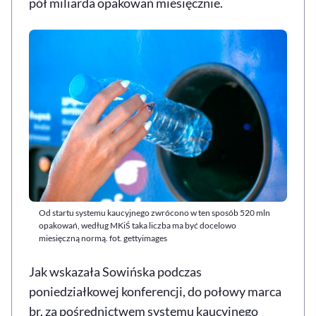
pół miliarda opakowań miesięcznie.
Od startu systemu kaucyjnego zwrócono w ten sposób 520 mln
opakowań, według MKiŚ taka liczba ma być docelowo
miesięczną normą. fot. gettyimages
Jak wskazała Sowińska podczas
poniedziałkowej konferencji, do połowy marca
br. za pośrednictwem systemu kaucyjnego