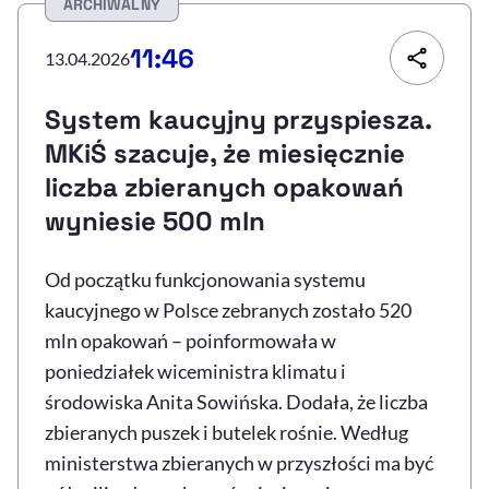
ARCHIWALNY
Resetuj opcje
11:46
13.04.2026
Ułatwienia dostępności wspierają:
System kaucyjny przyspiesza.
MKiŚ szacuje, że miesięcznie
liczba zbieranych opakowań
wyniesie 500 mln
Od początku funkcjonowania systemu
kaucyjnego w Polsce zebranych zostało 520
, otwiera się w nowym 
Sprawdź, jak i dlaczego zwiększamy dostępność
mln opakowań – poinformowała w
poniedziałek wiceministra klimatu i
, otwiera się w nowym oknie
Zgłoś problem
Deklaracja dostępności
środowiska Anita Sowińska. Dodała, że liczba
, otwiera się w no
zbieranych puszek i butelek rośnie. Według
ministerstwa zbieranych w przyszłości ma być