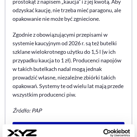
prostokąt z napisem „kaucja” i z jej kwotą. Aby
odzyskać kaucję, nie trzeba mieć paragonu, ale
opakowanie nie może być zgniecione.
Zgodnie z obowiązującymi przepisami w
systemie kaucyjnym od 2026 r. są też butelki
szklane wielokrotnego użytku do 1,5 l (w ich
przypadku kaucja to 1 zł). Producenci napojów
w takich butelkach nadal mogą jednak
prowadzić własne, niezależne zbiórki takich
opakowań. Systemy te od wielu lat mają przede
wszystkim producenci piw.
Źródło: PAP
Wszystko co musisz wiedzieć o systemie
kaucyjnym