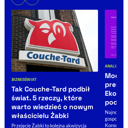
ANALIZY
Kategorie 
Mocne
BIZNES
ŚWIAT
Kategorie artykułu:
presją 
Tak Couche-Tard podbił
Ekono
świat. 5 rzeczy, które
podsu
warto wiedzieć o nowym
Najnowsze 
właścicielu Żabki
gospodarka
Konsumenci
Przejęcie Żabki to kolejna akwizycja