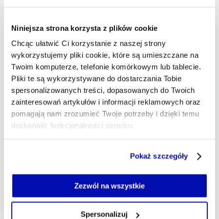
Niniejsza strona korzysta z plików cookie
SYSTEM KAUCYJNY
MINISTERSTWO KLIMATU I ŚRODO
Tagi
Chcąc ułatwić Ci korzystanie z naszej strony
wykorzystujemy pliki cookie, które są umieszczane na
Twoim komputerze, telefonie komórkowym lub tablecie.
Pliki te są wykorzystywane do dostarczania Tobie
Udostępnij
Kopiuj link artykułu
Udostępnij na LinkedIn
Udostępnij na Twitterze
Udostępnij na Faceboo
Udostępnij przez
spersonalizowanych treści, dopasowanych do Twoich
zainteresowań artykułów i informacji reklamowych oraz
pomagają nam zrozumieć Twoje potrzeby i dzięki temu
Strona główna
Na żywo
System kaucyjny przyspiesza.
doskonalić funkcjonalności serwisu.
MKiŚ szacuje, że miesięcznie liczba zbieranych opakowań
wyniesie 500 mln
Część z plików jest niezbędna do prawidłowego działania
Pokaż szczegóły
serwisu i jego funkcjonalności.
Jeżeli nie wyrażasz zgody na zapisywanie plików cookie,
możesz łatwo zarządzać swoimi uprawnieniami, np. we
Najnowsze
Zezwól na wszystkie
własnej przeglądarce internetowej lub po wybraniu opcji
Zarządzaj cookie.
Spersonalizuj