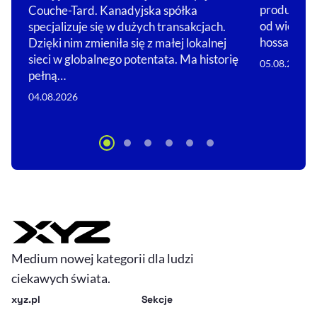
produkcja 
Couche-Tard. Kanadyjska spółka
od wielu mi
specjalizuje się w dużych transakcjach.
hossa.…
Dzięki nim zmieniła się z małej lokalnej
sieci w globalnego potentata. Ma historię
05.08.2026
pełną…
04.08.2026
Medium nowej kategorii dla ludzi
ciekawych świata.
xyz.pl
Sekcje