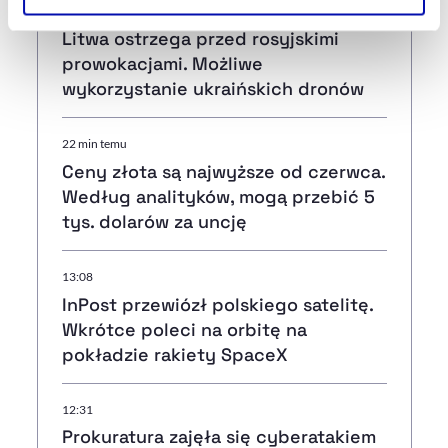
5 min temu
Szczegółowe informacje na ten temat znajdziesz w
Litwa ostrzega przed rosyjskimi
naszej
Polityce Prywatności
.
prowokacjami. Możliwe
wykorzystanie ukraińskich dronów
22 min temu
Ceny złota są najwyższe od czerwca.
Według analityków, mogą przebić 5
tys. dolarów za uncję
13:08
InPost przewiózł polskiego satelitę.
Wkrótce poleci na orbitę na
pokładzie rakiety SpaceX
12:31
Prokuratura zajęła się cyberatakiem