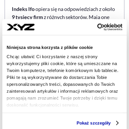
Indeks Ifo
opiera się na odpowiedziach z około
9 tysięcy firm
z różnych sektorów. Mają one
ocenić
bieżącą sytuację gospodarczą
i opisać
swoje
oczekiwania na najbliższe sześć
miesięcy
. Wyniki eksperci indeksują do
Niniejsza strona korzysta z plików cookie
średniej z
2015 roku
.
Chcąc ułatwić Ci korzystanie z naszej strony
wykorzystujemy pliki cookie, które są umieszczane na
Niemcy planują zakupy zbrojeniowe za 83
Twoim komputerze, telefonie komórkowym lub tablecie.
mld euro
Pliki te są wykorzystywane do dostarczania Tobie
spersonalizowanych treści, dopasowanych do Twoich
zainteresowań artykułów i informacji reklamowych oraz
NIEMCY
CLEMENS FUEST
FRIEDRICH MERZ
R
Tagi
pomagają nam zrozumieć Twoje potrzeby i dzięki temu
doskonalić funkcjonalności serwisu.
Część z plików jest niezbędna do prawidłowego działania
Udostępnij
Pokaż szczegóły
Kopiuj link artykułu
serwisu i jego funkcjonalności.
Udostępnij na LinkedIn
Udostępnij na Twitterze
Udostępnij na Faceboo
Udostępnij przez