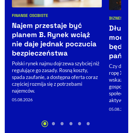
FINANSE OSOBISTE
BIZNES
SPO
Kategorie artykułu:
Kategorie 
Najem przestaje być
Długow
planem B. Rynek wciąż
moda. 
nie daje jednak poczucia
będzie
bezpieczeństwa
państ
Polski rynek najmu dojrzewa szybciej niż
Czy długow
regulujące go zasady. Rosną koszty,
ropę XXI w
spada zaufanie, a dostępna oferta coraz
wskaźnikie
częściej rozmija się z potrzebami
gospodarek 
najemców.
społeczeńs
05.08.2026
aktywne.…
05.08.2026