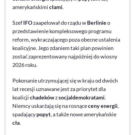
amerykańskimi
cłami
.
Szef
IFO
zaapelował do rządu w
Berlinie
o
przedstawienie kompleksowego programu
reform, wykraczającego poza obecne ustalenia
koalicyjne. Jego zdaniem taki plan powinien
zostać zaprezentowany najpóźniej do wiosny
2026 roku.
Pokonanie utrzymującej się w kraju od dwóch
lat recesji uznawane jest za priorytet dla
koalicji
chadeków
z
socjaldemokratami
.
Niemcy uskarżają się na rosnące
ceny energii
,
spadający
popyt
, a także nowe amerykańskie
cła
.