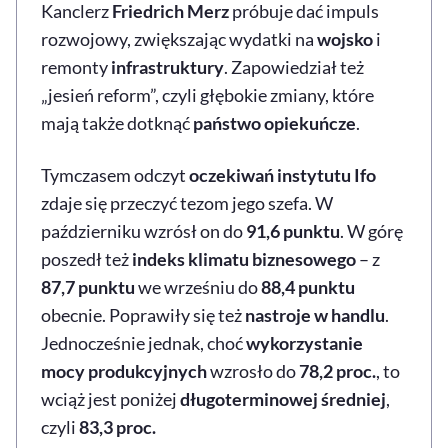
Kanclerz
Friedrich Merz
próbuje dać impuls
rozwojowy, zwiększając wydatki na
wojsko
i
remonty
infrastruktury
. Zapowiedział też
„jesień reform”, czyli głębokie zmiany, które
mają także dotknąć
państwo opiekuńcze
.
Tymczasem odczyt
oczekiwań instytutu Ifo
zdaje się przeczyć tezom jego szefa. W
październiku wzrósł on do
91,6 punktu
. W górę
poszedł też
indeks klimatu biznesowego
– z
87,7 punktu
we wrześniu do
88,4 punktu
obecnie. Poprawiły się też
nastroje w handlu
.
Jednocześnie jednak, choć
wykorzystanie
mocy produkcyjnych
wzrosło do
78,2 proc.
, to
wciąż jest poniżej
długoterminowej średniej
,
czyli
83,3 proc.