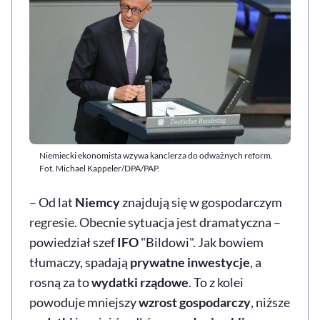
Niemiecki ekonomista wzywa kanclerza do odważnych reform.
Fot. Michael Kappeler/DPA/PAP.
– Od lat
Niemcy
znajdują się w gospodarczym
regresie. Obecnie sytuacja jest dramatyczna –
powiedział szef
IFO
"Bildowi". Jak bowiem
tłumaczy, spadają
prywatne inwestycje
, a
rosną za to
wydatki rządowe
. To z kolei
powoduje mniejszy
wzrost gospodarczy
, niższe