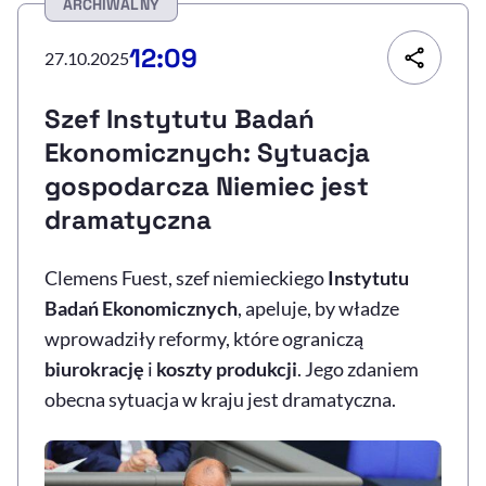
ARCHIWALNY
Resetuj opcje
12:09
27.10.2025
Ułatwienia dostępności wspierają:
Szef Instytutu Badań
Ekonomicznych: Sytuacja
gospodarcza Niemiec jest
dramatyczna
Clemens Fuest, szef niemieckiego
Instytutu
Badań Ekonomicznych
, apeluje, by władze
, otwiera się w nowym 
Sprawdź, jak i dlaczego zwiększamy dostępność
wprowadziły reformy, które ograniczą
biurokrację
i
koszty produkcji
. Jego zdaniem
, otwiera się w nowym oknie
Zgłoś problem
Deklaracja dostępności
obecna sytuacja w kraju jest dramatyczna.
, otwiera się w no