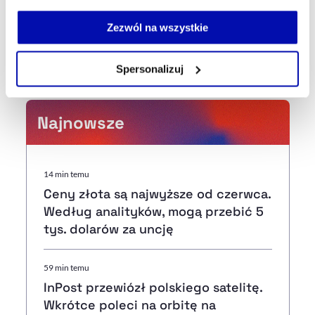
Jeżeli nie wyrażasz zgody na zapisywanie plików cookie,
możesz łatwo zarządzać swoimi uprawnieniami, np. we
Zezwól na wszystkie
własnej przeglądarce internetowej lub po wybraniu opcji
Strona główna
Na żywo
Szef Instytutu Badań
Zarządzaj cookie.
Ekonomicznych: Sytuacja gospodarcza Niemiec jest dramatyczna
Spersonalizuj
Szczegółowe informacje na ten temat znajdziesz w
naszej
Polityce Prywatności
.
Najnowsze
14 min temu
Ceny złota są najwyższe od czerwca.
Według analityków, mogą przebić 5
tys. dolarów za uncję
59 min temu
InPost przewiózł polskiego satelitę.
Wkrótce poleci na orbitę na