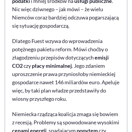
podatki
i mniej środków na
usługi publiczne
.
Nic więc dziwnego – jak mówi – że wielu
Niemców coraz bardziej odczuwa pogarszającą
się sytuację gospodarczą.
Dlatego Fuest wzywa do wprowadzenia
potężnego pakietu reform. Mówi choćby o
złagodzeniu przepisów dotyczących
emisji
CO2
czy
płacy minimalnej
. Jego zdaniem
uproszczenie prawa przyniosłoby niemieckiej
gospodarce nawet 146 miliardów euro. Apeluje
więc, by taki plan władze przedstawiły do
wiosny przyszłego roku.
Niemiecka rządząca koalicja zmaga się bowiem
z recesją. Problemy są spowodowane wysokimi
cenami energii
, spadającym
popytem
czy