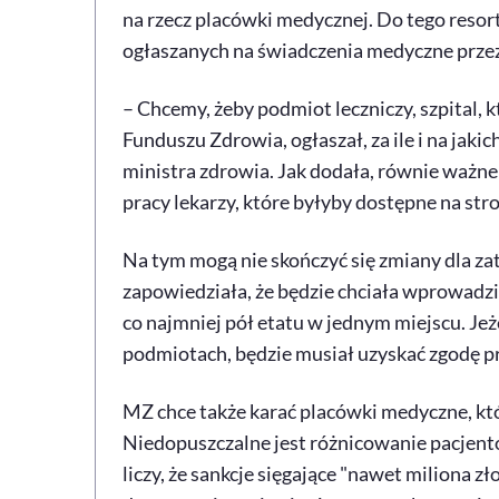
na rzecz placówki medycznej. Do tego resor
ogłaszanych na świadczenia medyczne przez 
– Chcemy, żeby podmiot leczniczy, szpital, 
Funduszu Zdrowia, ogłaszał, za ile i na jaki
ministra zdrowia. Jak dodała, równie ważn
pracy lekarzy, które byłyby dostępne na str
Na tym mogą nie skończyć się zmiany dla za
zapowiedziała, że będzie chciała wprowadz
co najmniej pół etatu w jednym miejscu. Jeż
podmiotach, będzie musiał uzyskać zgodę p
MZ chce także karać placówki medyczne, kt
Niedopuszczalne jest różnicowanie pacjent
liczy, że sankcje sięgające "nawet miliona 