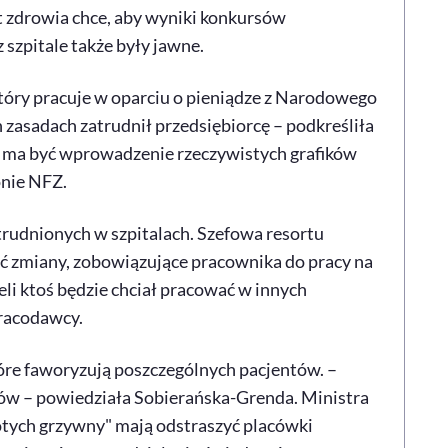
t zdrowia chce, aby wyniki konkursów
szpitale także były jawne.
który pracuje w oparciu o pieniądze z Narodowego
ch zasadach zatrudnił przedsiębiorcę – podkreśliła
e ma być wprowadzenie rzeczywistych grafików
onie NFZ.
trudnionych w szpitalach. Szefowa resortu
ić zmiany, zobowiązujące pracownika do pracy na
eli ktoś będzie chciał pracować w innych
racodawcy.
óre faworyzują poszczególnych pacjentów. –
ów – powiedziała Sobierańska-Grenda. Ministra
złotych grzywny" mają odstraszyć placówki