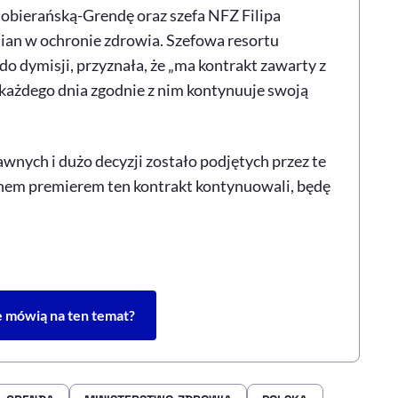
Sobierańską-Grendę oraz szefa NFZ Filipa
an w ochronie zdrowia. Szefowa resortu
o dymisji, przyznała, że „ma kontrakt zawarty z
ażdego dnia zgodnie z nim kontynuuje swoją
wnych i dużo decyzji zostało podjętych przez te
panem premierem ten kontrakt kontynuowali, będę
e mówią na ten temat?