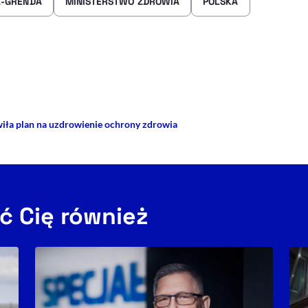
A-GRENDA
MINISTERSTWO ZDROWIA
POLSKA
rze
 Facebooku
ij przez e-mail
ła plan na uzdrowienie ochrony zdrowia
ć Cię również