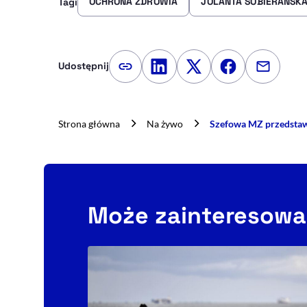
OCHRONA ZDROWIA
JOLANTA SOBIERAŃSK
Tagi
Udostępnij
Kopiuj link artykułu
Udostępnij na LinkedIn
Udostępnij na Twitte
Udostępnij na
Udostępn
Strona główna
Na żywo
Szefowa MZ przedstawi
Może zainteresowa