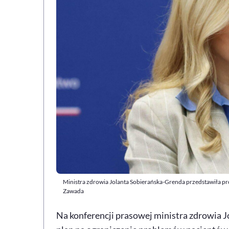
Ministra zdrowia Jolanta Sobierańska-Grenda przedstawiła pr
Zawada
Na konferencji prasowej ministra zdrowia 