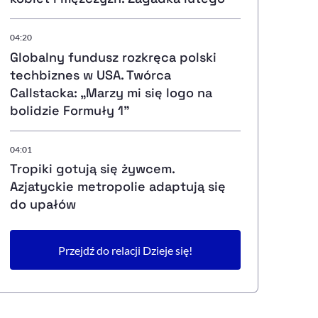
04:20
Globalny fundusz rozkręca polski
techbiznes w USA. Twórca
Callstacka: „Marzy mi się logo na
bolidzie Formuły 1”
04:01
Tropiki gotują się żywcem.
Azjatyckie metropolie adaptują się
do upałów
Przejdź do relacji Dzieje się!