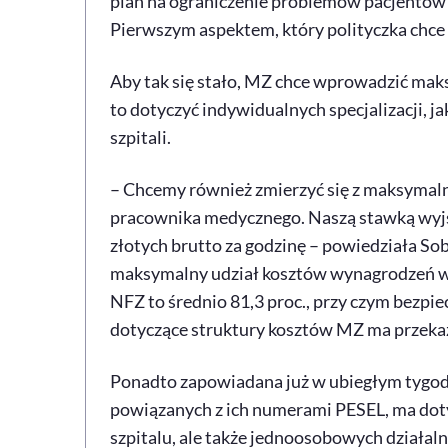
plan na ograniczenie problemów pacjentów
Pierwszym aspektem, który polityczka chce 
Aby tak się stało, MZ chce wprowadzić m
to dotyczyć indywidualnych specjalizacji,
szpitali.
– Chcemy również zmierzyć się z maksymal
pracownika medycznego. Naszą stawką wyjś
złotych brutto za godzinę – powiedziała So
maksymalny udział kosztów wynagrodzeń w b
NFZ to średnio 81,3 proc., przy czym bezpi
dotyczące struktury kosztów MZ ma przekaz
Ponadto zapowiadana już w ubiegłym tygod
powiązanych z ich numerami PESEL, ma dotyc
szpitalu, ale także jednoosobowych działaln