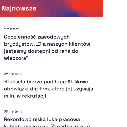
Najnowsze
Powiększenie kursora
9 min temu
Codzienność zawodowych
Resetuj opcje
brydżystów. „Dla naszych klientów
jesteśmy dostępni od rana do
Ułatwienia dostępności wspierają:
wieczora”
29 min temu
Bruksela bierze pod lupę AI. Nowe
, otwiera się w nowym ok
Sprawdź, jak i dlaczego zwiększamy dostępność
obowiązki dla firm, które jej używają
m.in. w rekrutacji
, otwiera się w nowym oknie
Zgłoś problem
Deklaracja dostępności
, otwiera się w nowy
50 min temu
Rekordowo niska luka płacowa
kobiet i mężczyzn. Zagadka lutego