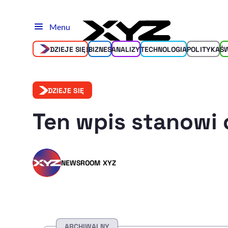
Menu
DZIEJE SIĘ!
BIZNES
ANALIZY
TECHNOLOGIA
POLITYKA
Ś
DZIEJE SIĘ
Ten wpis stanowi 
NEWSROOM XYZ
ARCHIWALNY