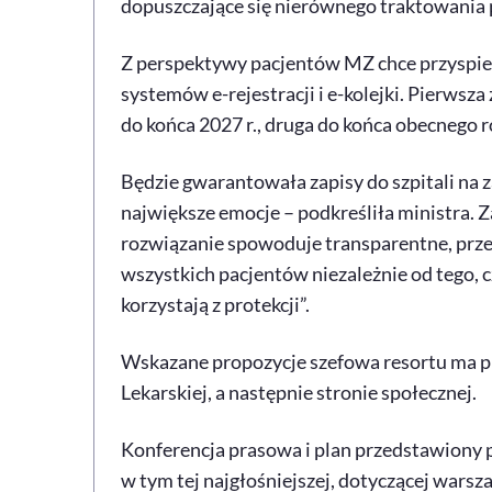
dopuszczające się nierównego traktowania 
Z perspektywy pacjentów MZ chce przyspie
systemów e-rejestracji i e-kolejki. Pierws
do końca 2027 r., druga do końca obecnego r
Będzie gwarantowała zapisy do szpitali na za
największe emocje – podkreśliła ministra. Za
rozwiązanie spowoduje transparentne, przej
wszystkich pacjentów niezależnie od tego, 
korzystają z protekcji”.
Wskazane propozycje szefowa resortu ma prz
Lekarskiej, a następnie stronie społecznej.
Konferencja prasowa i plan przedstawiony pr
w tym tej najgłośniejszej, dotyczącej wars