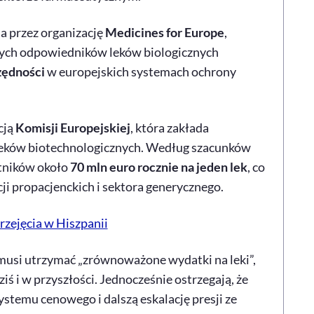
a przez organizację
Medicines for Europe
,
zych odpowiedników leków biologicznych
zędności
w europejskich systemach ochrony
cją
Komisji Europejskiej
, która zakłada
 leków biotechnologicznych. Według szacunków
atników około
70 mln euro rocznie na jeden lek
, co
ji propacjenckich i sektora generycznego.
zejęcia w Hiszpanii
musi utrzymać „zrównoważone wydatki na leki”,
ś i w przyszłości. Jednocześnie ostrzegają, że
ystemu cenowego i dalszą eskalację presji ze