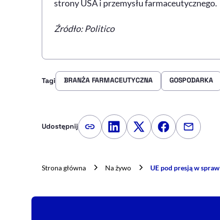
strony USA i przemysłu farmaceutycznego.
Źródło:
Politico
BRANŻA FARMACEUTYCZNA
GOSPODARKA
Tagi
Udostępnij
Kopiuj link artykułu
Udostępnij na LinkedIn
Udostępnij na Twitte
Udostępnij na
Udostępn
Strona główna
Na żywo
UE pod presją w spraw