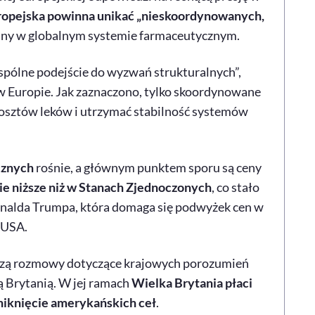
ropejska powinna unikać „nieskoordynowanych,
ny w globalnym systemie farmaceutycznym.
wspólne podejście do wyzwań strukturalnych”,
 Europie. Jak zaznaczono, tylko skoordynowane
kosztów leków i utrzymać stabilność systemów
cznych
rośnie, a głównym punktem sporu są ceny
ie niższe niż w Stanach Zjednoczonych
, co stało
onalda
Trumpa
, która domaga się podwyżek cen w
 USA.
zą rozmowy dotyczące krajowych porozumień
 Brytanią. W jej ramach
Wielka Brytania płaci
niknięcie amerykańskich ceł
.