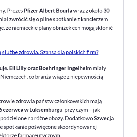
ny. Prezes
Pfizer Albert Bourla
wraz z około
30
iał zwrócić się o pilne spotkanie z kanclerzem
c, że niemieckie plany obniżek cen mogą skłonić
 służbę zdrowia. Szansa dla polskich firm?
uje.
Eli Lilly oraz Boehringer Ingelheim
miały
Niemczech, co branża wiąże z niepewnością
strowie zdrowia państw członkowskich mają
6 czerwca w Luksemburgu
, przy czym – jak
ą podzielone na różne obozy. Dodatkowo
Szwecja
e spotkanie poświęcone skoordynowanej
ektorze farmaceutycznym.