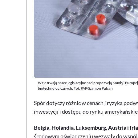
W tle trwają prace legislacyjne nad propozycją Komisji Europe
biotechnologicznych. Fot. PAP/Szymon Pulcyn
Spór dotyczy różnic w cenach i ryzyka pod
inwestycji i dostępu do rynku amerykańskie
Belgia, Holandia, Luksemburg, Austria i Irl
środowym oświadczeniu wezwały do wspólne