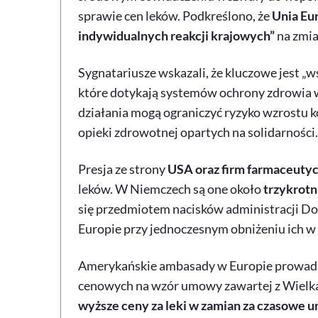
sprawie cen leków. Podkreślono, że
Unia Eu
indywidualnych reakcji krajowych”
na zmia
Sygnatariusze wskazali, że kluczowe jest „
które dotykają systemów ochrony zdrowia w
działania mogą ograniczyć ryzyko wzrostu 
opieki zdrowotnej opartych na solidarności.
Presja ze strony
USA oraz firm farmaceuty
leków. W Niemczech są one około
trzykrotn
się przedmiotem nacisków administracji D
Europie przy jednoczesnym obniżeniu ich w
Amerykańskie ambasady w Europie prowad
cenowych na wzór umowy zawartej z Wielką
wyższe ceny za leki w zamian za czasowe u