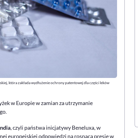
jskiej, która zakłada wydłużenie ochrony patentowej dla części leków
wyżek w Europie w zamian za utrzymanie
go.
andia
, czyli państwa inicjatywy Beneluxa, w
j europejskiej odpowiedzi na rosnącą presję w