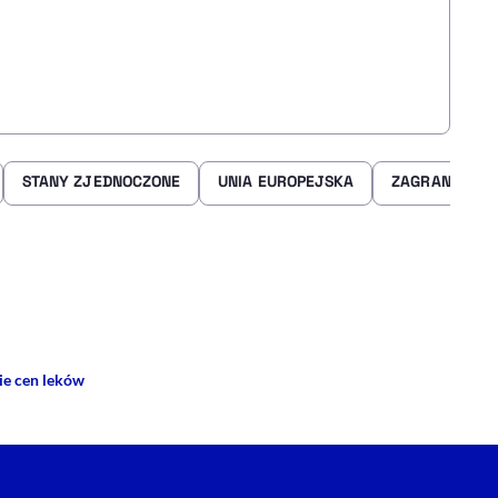
STANY ZJEDNOCZONE
UNIA EUROPEJSKA
ZAGRANICA
rze
 Facebooku
ij przez e-mail
ie cen leków