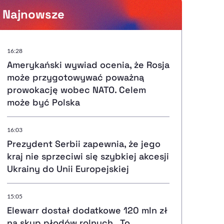
Najnowsze
Powiększenie kursora
16:28
Amerykański wywiad ocenia, że Rosja
Resetuj opcje
może przygotowywać poważną
prowokację wobec NATO. Celem
Ułatwienia dostępności wspierają:
może być Polska
16:03
Prezydent Serbii zapewnia, że jego
, otwiera się w nowym ok
Sprawdź, jak i dlaczego zwiększamy dostępność
kraj nie sprzeciwi się szybkiej akcesji
Ukrainy do Unii Europejskiej
, otwiera się w nowym oknie
Zgłoś problem
Deklaracja dostępności
, otwiera się w nowy
15:05
Elewarr dostał dodatkowe 120 mln zł
na skup płodów rolnych. „To