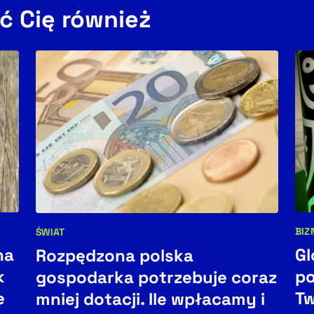
ć Cię również
BIZ
ŚWIAT
Kat
Kategorie artykułu:
na
Gl
Rozpędzona polska
k
po
gospodarka potrzebuje coraz
e
Tw
mniej dotacji. Ile wpłacamy i