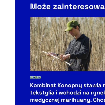
Może zainteresowa
BIZNES
Kategorie artykułu:
Kombinat Konopny stawia 
tekstylia i wchodzi na ryne
medycznej marihuany. Chc