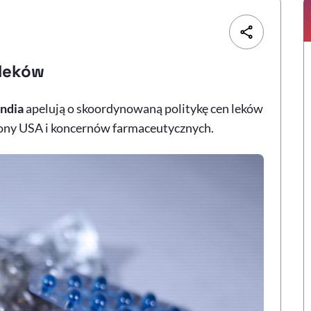
 leków
andia
apelują o skoordynowaną politykę cen leków
rony USA i koncernów farmaceutycznych.