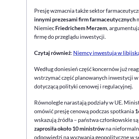
Presję wzmacnia także sektor farmaceutycz
innymi prezesami firm farmaceutycznych
m
Niemiec
Friedrichem Merzem
, argumentują
firmę do przeglądu inwestycji.
Czytaj również
:
Niemcy inwestują w libijską
Według doniesień część koncernów już reag
wstrzymać część planowanych inwestycji w 
dotyczącą polityki cenowej i regulacyjnej.
Równolegle narastają podziały w UE. Mini
omówić presję cenową podczas spotkania
1
wskazują źródła – państwa członkowskie s
zaprosiła około 10 ministrów
na nieformaln
odpowiedzi na wyzwania geopolityczne w s