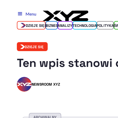
Menu
DZIEJE SIĘ!
BIZNES
ANALIZY
TECHNOLOGIA
POLITYKA
Ś
DZIEJE SIĘ
Ten wpis stanowi 
NEWSROOM XYZ
ARCHIWALNY