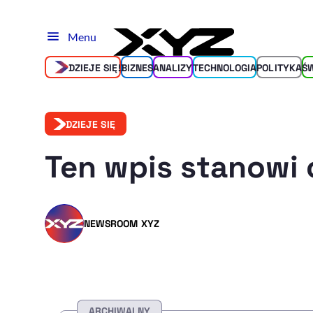
Menu
DZIEJE SIĘ!
BIZNES
ANALIZY
TECHNOLOGIA
POLITYKA
Ś
DZIEJE SIĘ
Ten wpis stanowi 
NEWSROOM XYZ
ARCHIWALNY