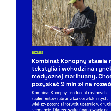
BIZNES
Kategorie artykułu:
Kombinat Konopny stawia 
tekstylia i wchodzi na ryne
medycznej marihuany. Chc
pozyskać 9 mln zł na rozwó
Kombinat Konopny, producent roślinnych
suplementów i ubrań z konopi włóknistych,
większy potencjał rozwoju upatruje w drug
segmencie. Dlatego szuka finansowania na