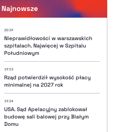
Najnowsze
Powiększenie kursora
20:39
Nieprawidłowości w warszawskich
Resetuj opcje
szpitalach. Najwięcej w Szpitalu
Południowym
Ułatwienia dostępności wspierają:
19:53
Rząd potwierdził wysokość płacy
minimalnej na 2027 rok
, otwiera się w nowym ok
Sprawdź, jak i dlaczego zwiększamy dostępność
19:24
USA. Sąd Apelacyjny zablokował
, otwiera się w nowym oknie
Zgłoś problem
Deklaracja dostępności
, otwiera się w nowy
budowę sali balowej przy Białym
Domu