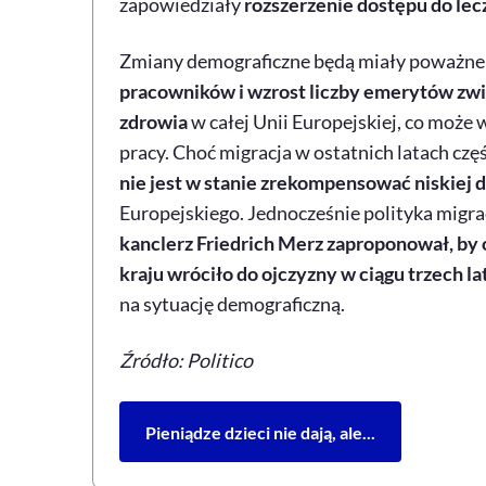
zapowiedziały
rozszerzenie dostępu do lecz
Zmiany demograficzne będą miały poważne
pracowników i wzrost liczby emerytów zwi
zdrowia
w całej Unii Europejskiej, co może
pracy. Choć migracja w ostatnich latach czę
nie jest w stanie zrekompensować niskiej d
Europejskiego. Jednocześnie polityka migrac
kanclerz Friedrich Merz zaproponował, by
kraju wróciło do ojczyzny w ciągu trzech la
na sytuację demograficzną.
Źródło: Politico
Pieniądze dzieci nie dają, ale...