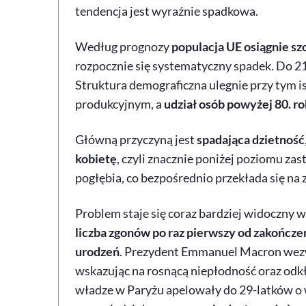
tendencja jest wyraźnie spadkowa.
Według prognozy
populacja UE osiągnie sz
rozpocznie się systematyczny spadek. Do 210
Struktura demograficzna ulegnie przy tym i
produkcyjnym, a
udział osób powyżej 80. r
Główną przyczyną jest
spadająca dzietność
kobietę
, czyli znacznie poniżej poziomu zas
pogłębia, co bezpośrednio przekłada się na 
Problem staje się coraz bardziej widoczny 
liczba zgonów po raz pierwszy od zakończe
urodzeń
. Prezydent Emmanuel Macron wezw
wskazując na rosnącą niepłodność oraz odkł
władze w Paryżu apelowały do 29-latków o 