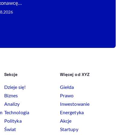
konawcę…
Projekt, a naj
08.2026
07.08.2026
Sekcje
Więcej od XYZ
Dzieje się!
Giełda
Biznes
Prawo
Analizy
Inwestowanie
rm
Technologia
Energetyka
Polityka
Akcje
Świat
Startupy