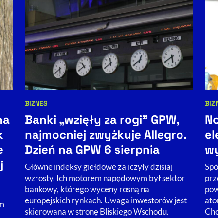
BIZNES
BIZ
Kategorie artykułu:
Kat
na
Banki „wzięły za rogi" GPW,
No
k
najmocniej zwyżkuje Allegro.
el
e
Dzień na GPW 6 sierpnia
w
j
Główne indeksy giełdowe zaliczyły dzisiaj
Spó
wzrosty. Ich motorem napędowym był sektor
prz
bankowy, którego wyceny rosną na
pow
europejskich rynkach. Uwaga inwestorów jest
ato
im
skierowana w stronę Bliskiego Wschodu.
Cho