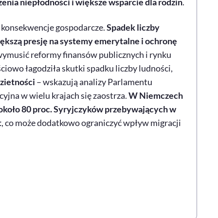
enia niepłodności i większe wsparcie dla rodzin
.
 konsekwencje gospodarcze.
Spadek liczby
ększą presję na systemy emerytalne i ochronę
 wymusić reformy finansów publicznych i rynku
ściowo łagodziła skutki spadku liczby ludności,
zietności
– wskazują analizy Parlamentu
yjna w wielu krajach się zaostrza.
W Niemczech
 około 80 proc. Syryjczyków przebywających w
t
, co może dodatkowo ograniczyć wpływ migracji