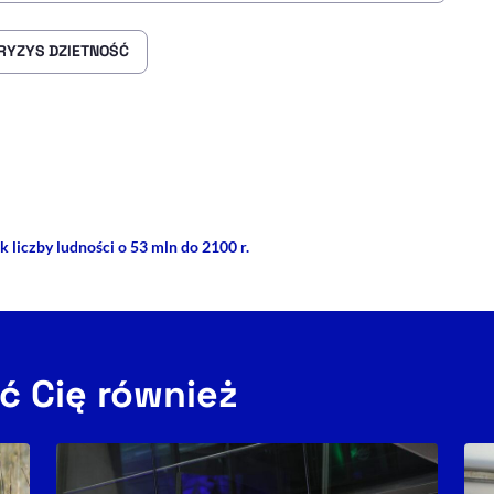
RYZYS DZIETNOŚĆ
rze
 Facebooku
ij przez e-mail
k liczby ludności o 53 mln do 2100 r.
ć Cię również