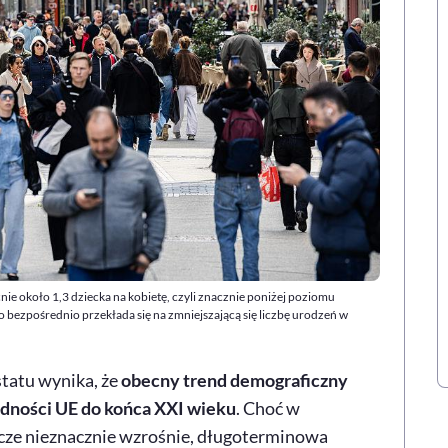
ie około 1,3 dziecka na kobietę, czyli znacznie poniżej poziomu
co bezpośrednio przekłada się na zmniejszającą się liczbę urodzeń w
tatu wynika, że
obecny trend demograficzny
udności UE do końca XXI wieku
. Choć w
zcze nieznacznie wzrośnie, długoterminowa