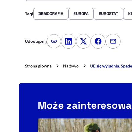
DEMOGRAFIA
EUROPA
EUROSTAT
K
Tagi
Udostępnij
Kopiuj link artykułu
Udostępnij na LinkedIn
Udostępnij na Twitte
Udostępnij na
Udostępn
Strona główna
Na żywo
UE się wyludnia. Spade
Może zainteresowa