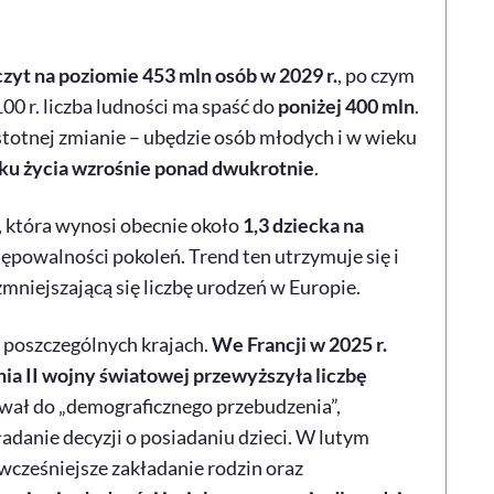
czyt na poziomie 453 mln osób w 2029 r.
, po czym
0 r. liczba ludności ma spaść do
poniżej 400 mln
.
stotnej zmianie – ubędzie osób młodych i w wieku
oku życia wzrośnie ponad dwukrotnie
.
, która wynosi obecnie około
1,3 dziecka na
tępowalności pokoleń. Trend ten utrzymuje się i
zmniejszającą się liczbę urodzeń w Europie.
w poszczególnych krajach.
We Francji w 2025 r.
nia II wojny światowej przewyższyła liczbę
ał do „demograficznego przebudzenia”,
adanie decyzji o posiadaniu dzieci. W lutym
wcześniejsze zakładanie rodzin oraz