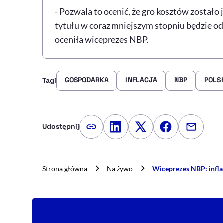
- Pozwala to ocenić, że gro kosztów zostało 
tytułu w coraz mniejszym stopniu będzie o
oceniła wiceprezes NBP.
GOSPODARKA
INFLACJA
NBP
POLS
Tagi
Udostępnij
Kopiuj link artykułu
Udostępnij na LinkedIn
Udostępnij na Twitte
Udostępnij na
Udostępn
Strona główna
Na żywo
Wiceprezes NBP: inflac