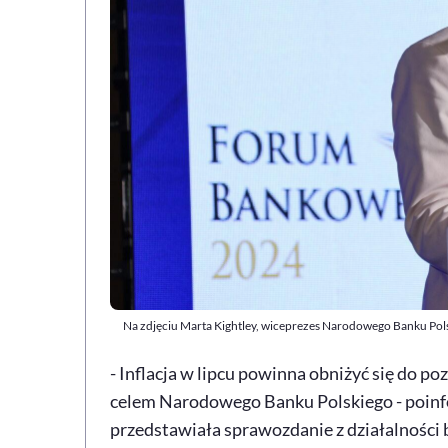
Na zdjęciu Marta Kightley, wiceprezes Narodowego Banku Pol
- Inflacja w lipcu powinna obniżyć się do po
celem Narodowego Banku Polskiego - poinf
przedstawiała sprawozdanie z działalności b