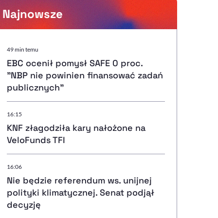
Najnowsze
Powiększenie kursora
49 min temu
EBC ocenił pomysł SAFE 0 proc.
Resetuj opcje
"NBP nie powinien finansować zadań
publicznych"
Ułatwienia dostępności wspierają:
16:15
KNF złagodziła kary nałożone na
VeloFunds TFI
, otwiera się w nowym ok
Sprawdź, jak i dlaczego zwiększamy dostępność
16:06
Nie będzie referendum ws. unijnej
, otwiera się w nowym oknie
Zgłoś problem
Deklaracja dostępności
, otwiera się w nowy
polityki klimatycznej. Senat podjął
decyzję