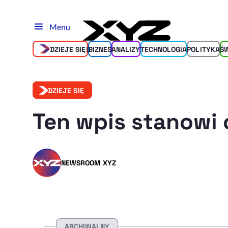
Menu
DZIEJE SIĘ!
BIZNES
ANALIZY
TECHNOLOGIA
POLITYKA
Ś
DZIEJE SIĘ
Ten wpis stanowi 
NEWSROOM XYZ
ARCHIWALNY