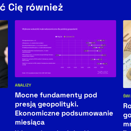
ć Cię również
ANALIZY
Kategorie artykułu:
Mocne fundamenty pod
ŚWI
Kat
presją geopolityki.
Ro
Ekonomiczne podsumowanie
go
miesiąca
mn