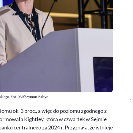
skiego. Fot. PAP/Szymon Pulcyn
ziomu ok. 3 proc., a więc do poziomu zgodnego z
ormowała Kightley, która w czwartek w Sejmie
anku centralnego za 2024 r. Przyznała, że istnieje