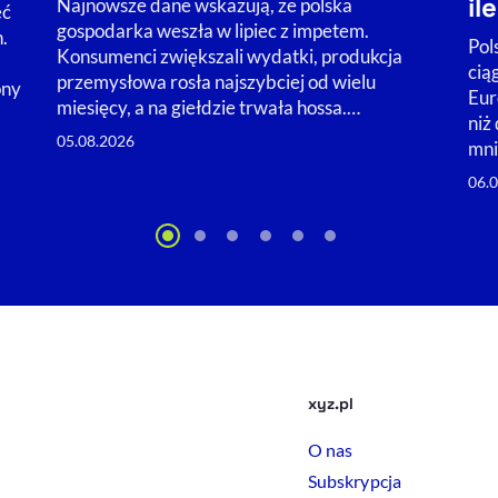
il
Najnowsze dane wskazują, że polska
eć
gospodarka weszła w lipiec z impetem.
.
Pol
Konsumenci zwiększali wydatki, produkcja
cią
przemysłowa rosła najszybciej od wielu
ony
Eur
miesięcy, a na giełdzie trwała hossa.…
niż
05.08.2026
mni
06.
xyz.pl
O nas
Subskrypcja