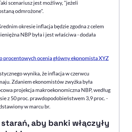
ki scenariusz jest możliwy, "jeżeli
zostaną odmrożone".
średnim okresie inflacja będzie zgodna z celem
pieniężna NBP była i jest właściwa - dodała
óp procentowych ocenia główny ekonomista XYZ
tycznego wynika, że inflacja w czerwcu
w maju. Zdaniem ekonomistów zwyżka była
lipcowa projekcja makroekonomiczna NBP, według
sie z 50 proc. prawdopodobieństwem 3,9 proc. -
zedstawiony w marcu br.
 starań, aby banki włączyły