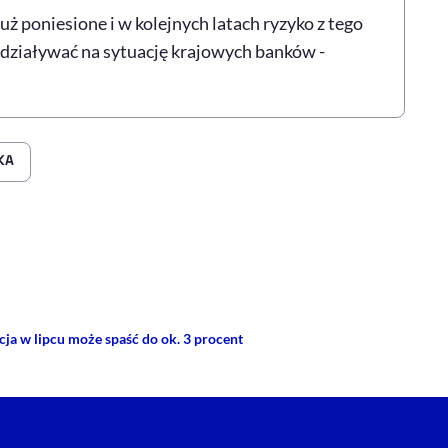
już poniesione i w kolejnych latach ryzyko z tego
ddziaływać na sytuację krajowych banków -
KA
rze
 Facebooku
ij przez e-mail
ja w lipcu może spaść do ok. 3 procent