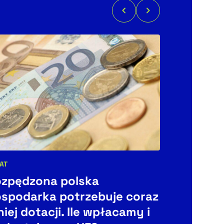
POLITYKA
AT
Kategorie art
egorie artykułu:
Rekord w
zpędzona polska
prawicy.
spodarka potrzebuje coraz
Karola N
iej dotacji. Ile wpłacamy i