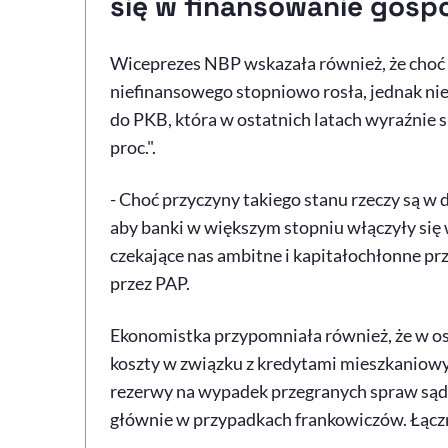
się w finansowanie gosp
Wiceprezes NBP wskazała również, że choć 
niefinansowego stopniowo rosła, jednak nie
do PKB, która w ostatnich latach wyraźnie s
proc.".
- Choć przyczyny takiego stanu rzeczy są w 
aby banki w większym stopniu włączyły się
czekające nas ambitne i kapitałochłonne pr
przez PAP.
Ekonomistka przypomniała również, że w os
koszty w związku z kredytami mieszkaniow
rezerwy na wypadek przegranych spraw sądo
głównie w przypadkach frankowiczów. Łącznie