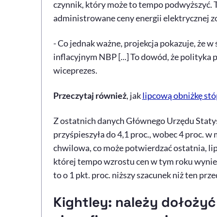
czynnik, który może to tempo podwyższyć. Ta
administrowane ceny energii elektrycznej 
- Co jednak ważne, projekcja pokazuje, że w 
inflacyjnym NBP [...] To dowód, że polityka 
wiceprezes.
Przeczytaj również
, jak
lipcową obniżkę st
Z ostatnich danych Głównego Urzędu Statys
przyśpieszyła do 4,1 proc., wobec 4 proc. 
chwilowa, co może potwierdzać ostatnia, 
której tempo wzrostu cen w tym roku wynie
to o 1 pkt. proc. niższy szacunek niż ten pr
Kightley: należy dołożyć