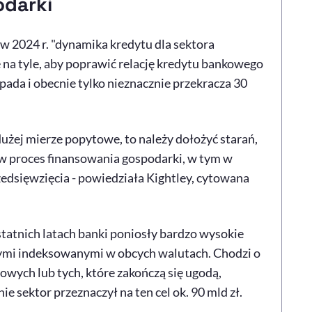
odarki
w 2024 r. "dynamika kredytu dla sektora
 na tyle, aby poprawić relację kredytu bankowego
pada i obecnie tylko nieznacznie przekracza 30
dużej mierze popytowe, to należy dołożyć starań,
 w proces finansowania gospodarki, w tym w
zedsięwzięcia - powiedziała Kightley, cytowana
tatnich latach banki poniosły bardzo wysokie
ymi indeksowanymi w obcych walutach. Chodzi o
wych lub tych, które zakończą się ugodą,
 sektor przeznaczył na ten cel ok. 90 mld zł.