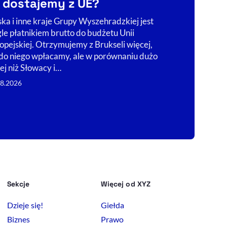
e dostajemy z UE?
Pierwszy rok 
Nawrockiego o
ska i inne kraje Grupy Wyszehradzkiej jest
premiera Dona
gle płatnikiem brutto do budżetu Unii
politycznym sk
opejskiej. Otrzymujemy z Brukseli więcej,
blokowanie dz
 do niego wpłacamy, ale w porównaniu dużo
ej niż Słowacy i…
06.08.2026
08.2026
Sekcje
Więcej od XYZ
Dzieje się!
Giełda
Biznes
Prawo