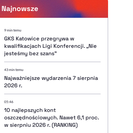
Najnowsze
Powiększenie kursora
9 min temu
GKS Katowice przegrywa w
Resetuj opcje
kwalifikacjach Ligi Konferencji. „Nie
jesteśmy bez szans”
Ułatwienia dostępności wspierają:
43 min temu
Najważniejsze wydarzenia 7 sierpnia
2026 r.
, otwiera się w nowym ok
Sprawdź, jak i dlaczego zwiększamy dostępność
05:46
10 najlepszych kont
, otwiera się w nowym oknie
Zgłoś problem
Deklaracja dostępności
, otwiera się w nowy
oszczędnościowych. Nawet 6,1 proc.
w sierpniu 2026 r. (RANKING)