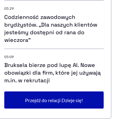
05:29
Codzienność zawodowych
brydżystów. „Dla naszych klientów
jesteśmy dostępni od rana do
wieczora”
05:09
Bruksela bierze pod lupę AI. Nowe
obowiązki dla firm, które jej używają
m.in. w rekrutacji
Przejdź do relacji Dzieje się!