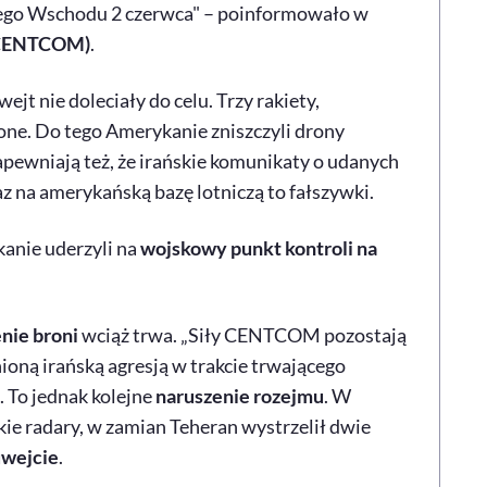
iego Wschodu 2 czerwca" – poinformowało w
(CENTCOM)
.
 nie doleciały do celu. Trzy rakiety,
one. Do tego Amerykanie zniszczyli drony
pewniają też, że irańskie komunikaty o udanych
z na amerykańską bazę lotniczą to fałszywki.
anie uderzyli na
wojskowy punkt kontroli na
nie broni
wciąż trwa. „Siły CENTCOM pozostają
ioną irańską agresją w trakcie trwającego
To jednak kolejne
naruszenie rozejmu
. W
ie radary, w zamian Teheran wystrzelił dwie
wejcie
.