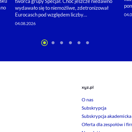
sku
twórca grupy Specjał. Choć jeszcze niedawno
pom
ano
wydawało się to niemożliwe, zdetronizował
Eurocasch pod względem liczby…
04.
04.08.2026
xyz.pl
O nas
Subskrypcja
Subskrypcja akademicka
Oferta dla zespołów i fi