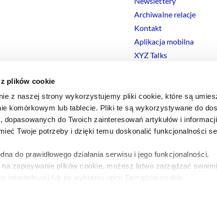
Newslettery
Archiwalne relacje
Kontakt
Aplikacja mobilna
XYZ Talks
 z plików cookie
nie z naszej strony wykorzystujemy pliki cookie, które są umie
ie komórkowym lub tablecie. Pliki te są wykorzystywane do dos
Polityka prywatności
Polityka
Cookies
Regulamin
Ustawienia
Co
i, dopasowanych do Twoich zainteresowań artykułów i informac
eć Twoje potrzeby i dzięki temu doskonalić funkcjonalności s
dna do prawidłowego działania serwisu i jego funkcjonalności.
y na zapisywanie plików cookie, możesz łatwo zarządzać swoimi
e internetowej lub po wybraniu opcji Zarządzaj cookie.
a ten temat znajdziesz w naszej
Polityce Prywatności
.