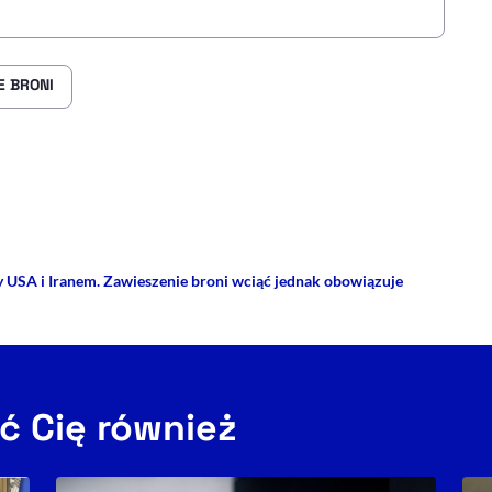
E BRONI
rze
 Facebooku
ij przez e-mail
USA i Iranem. Zawieszenie broni wciąć jednak obowiązuje
ć Cię również