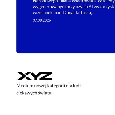
Narodowego Liliana Wiadrowska. W teledy
wygenerowanym przy użyciu AI wykorzyst
wizerunek m.in. Donalda Tuska,…
07.08.2026
Medium nowej kategorii dla ludzi
ciekawych świata.