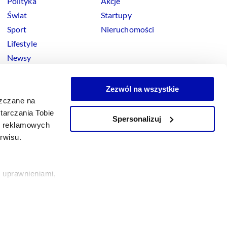
Polityka
Akcje
Świat
Startupy
Sport
Nieruchomości
Lifestyle
Newsy
Zezwól na wszystkie
szczane na
tarczania Tobie
Spersonalizuj
okies
ji reklamowych
x
Linkedin
Facebook
Instagram
Youtube
erwisu.
 uprawnieniami,