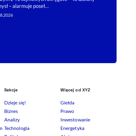
gospodarki tr
ysł – alarmuje poseł…
grzęźnie – na 
08.2026
patentach wyr
07.08.2026
Sekcje
Więcej od XYZ
Dzieje się!
Giełda
Biznes
Prawo
Analizy
Inwestowanie
rm
Technologia
Energetyka