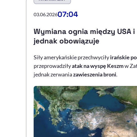
07:04
03.06.2026
Wymiana ognia między USA i 
jednak obowiązuje
Siły amerykańskie przechwyciły
irańskie po
przeprowadziły
atak na wyspę Keszm
w Zat
jednak zerwania
zawieszenia broni
.