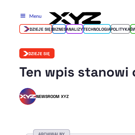
Menu
DZIEJE SIĘ!
BIZNES
ANALIZY
TECHNOLOGIA
POLITYKA
Ś
DZIEJE SIĘ
Ten wpis stanowi 
NEWSROOM XYZ
ARCHIWALNY