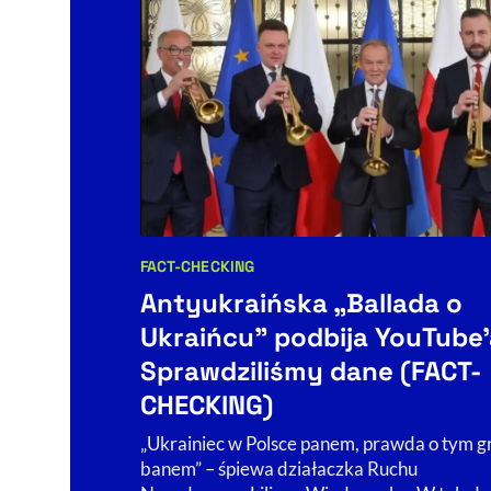
FACT-CHECKING
Kategorie artykułu:
Antyukraińska „Ballada o
Ukraińcu” podbija YouTube'
Sprawdziliśmy dane (FACT-
CHECKING)
„Ukrainiec w Polsce panem, prawda o tym g
banem” – śpiewa działaczka Ruchu