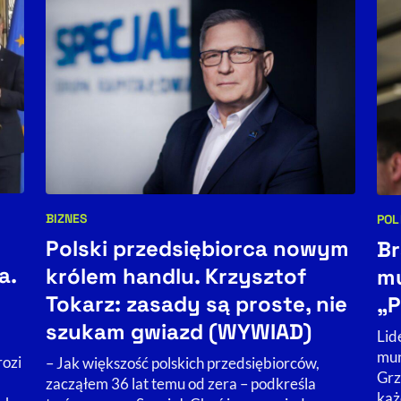
BIZNES
POL
Kategorie artykułu:
Kat
Polski przedsiębiorca nowym
Br
a.
królem handlu. Krzysztof
mu
Tokarz: zasady są proste, nie
„P
szukam gwiazd (WYWIAD)
Lid
mun
rozi
– Jak większość polskich przedsiębiorców,
Grz
zacząłem 36 lat temu od zera – podkreśla
każ