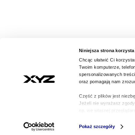
Niniejsza strona korzysta
Chcąc ułatwić Ci korzysta
© 2026 XYZ. Wszystkie prawa zastrzeżone
Twoim komputerze, telefon
All rights reserved
spersonalizowanych treśc
ISSN 3071-8147
oraz pomagają nam zrozumi
Część z plików jest niezbę
Jeżeli nie wyrażasz zgod
np. we własnej przeglądarc
Szczegółowe informacje n
Pokaż szczegóły