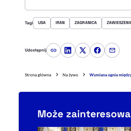
USA
IRAN
ZAGRANICA
ZAWIESZENI
Tagi
Udostępnij
Kopiuj link artykułu
Udostępnij na LinkedIn
Udostępnij na Twitte
Udostępnij na
Udostępn
Strona główna
Na żywo
Wymiana ognia między 
Może zainteresowa