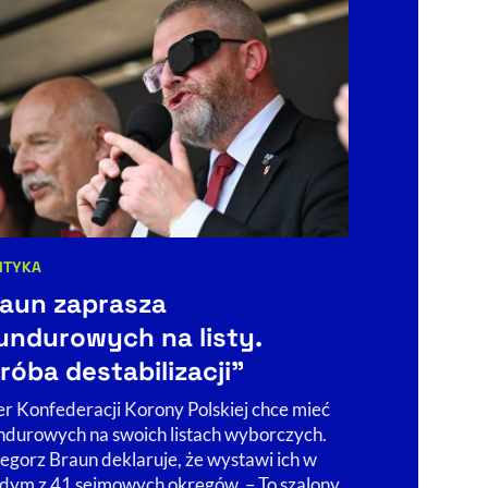
ITYKA
BIZNES
KAMPUS
egorie artykułu:
Kategorie art
aun zaprasza
Europa m
ndurowych na listy.
przemysł
róba destabilizacji”
sposób, 
zamienić 
er Konfederacji Korony Polskiej chce mieć
durowych na swoich listach wyborczych.
Chiny zamieni
egorz Braun deklaruje, że wystawi ich w
narzędzie poli
dym z 41 sejmowych okręgów. – To szalony