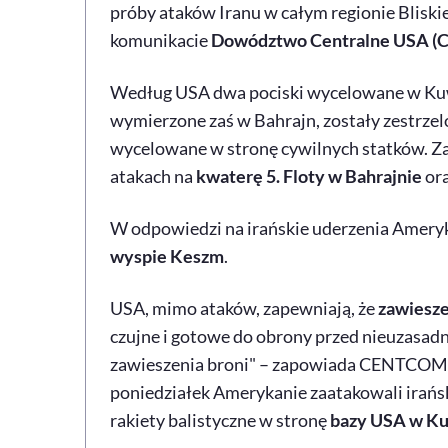
próby ataków Iranu w całym regionie Blisk
komunikacie
Dowództwo Centralne USA 
Według USA dwa pociski wycelowane w Kuwejt
wymierzone zaś w Bahrajn, zostały zestrzel
wycelowane w stronę cywilnych statków. Za
atakach na
kwaterę 5. Floty w Bahrajnie
ora
W odpowiedzi na irańskie uderzenia Ameryk
wyspie Keszm
.
USA, mimo ataków, zapewniają, że
zawiesze
czujne i gotowe do obrony przed nieuzasadn
zawieszenia broni" – zapowiada CENTCOM. 
poniedziałek Amerykanie zaatakowali irańsk
rakiety balistyczne w stronę
bazy USA w Ku