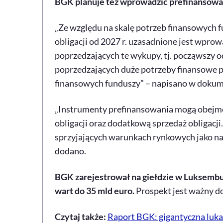
BGK planuje też wprowadzić prefinansowan
„Ze względu na skalę potrzeb finansowych 
obligacji od 2027 r. uzasadnione jest wpro
poprzedzających te wykupy, tj. począwszy o
poprzedzających duże potrzeby finansowe 
finansowych funduszy” – napisano w dokum
„Instrumenty prefinansowania mogą obejmo
obligacji oraz dodatkową sprzedaż obligacj
sprzyjających warunkach rynkowych jako na
dodano.
BGK zarejestrował na giełdzie w Luksemb
wart do 35 mld euro.
Prospekt jest ważny do
Czytaj także:
Raport BGK: gigantyczna luka