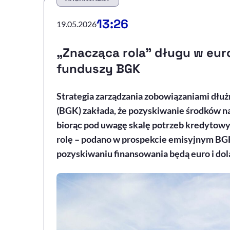
13:26
19.05.2026
„Znacząca rola" długu w eur
funduszy BGK
Strategia zarządzania zobowiązaniami dł
(BGK) zakłada, że pozyskiwanie środków na
biorąc pod uwagę skalę potrzeb kredytow
rolę – podano w prospekcie emisyjnym BG
pozyskiwaniu finansowania będą euro i dola