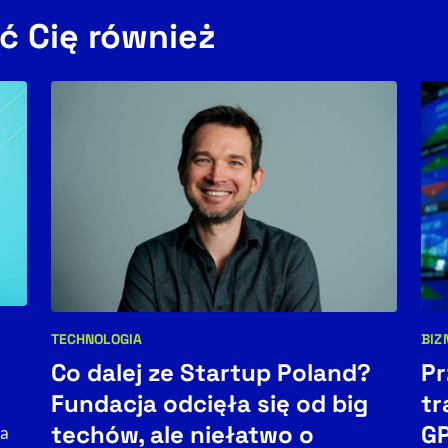
ć Cię również
TECHNOLOGIA
BIZ
Kategorie artykułu:
Kat
Co dalej ze Startup Poland?
Pr
Fundacja odcięła się od big
tr
techów, ale niełatwo o
GP
ga