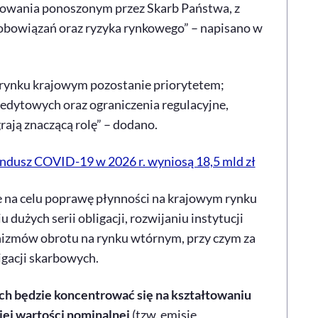
owania ponoszonym przez Skarb Państwa, z
bowiązań oraz ryzyka rynkowego” – napisano w
rynku krajowym pozostanie priorytetem;
redytowych oraz ograniczenia regulacyjne,
rają znaczącą rolę” – dodano.
undusz COVID-19 w 2026 r. wyniosą 18,5 mld zł
e na celu poprawę płynności na krajowym rynku
 dużych serii obligacji, rozwijaniu instytucji
izmów obrotu na rynku wtórnym, przy czym za
igacji skarbowych.
ch będzie koncentrować się na kształtowaniu
iej wartości nominalnej
(tzw. emisje