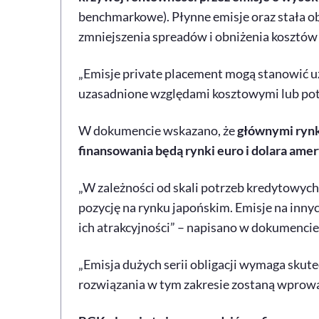
benchmarkowe). Płynne emisje oraz stała ob
zmniejszenia spreadów i obniżenia kosztów 
„Emisje private placement mogą stanowić uz
uzasadnione względami kosztowymi lub potr
W dokumencie wskazano, że
głównymi rynk
finansowania będą rynki euro i dolara ame
„W zależności od skali potrzeb kredytowyc
pozycję na rynku japońskim. Emisje na inny
ich atrakcyjności” – napisano w dokumencie
„Emisja dużych serii obligacji wymaga skut
rozwiązania w tym zakresie zostaną wprowa