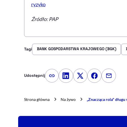
ryzyko
Źródło: PAP
BANK GOSPODARSTWA KRAJOWEGO (BGK)
Tagi
Udostępnij
Kopiuj link artykułu
Udostępnij na LinkedIn
Udostępnij na Twitte
Udostępnij na
Udostępn
Strona główna
Na żywo
„Znacząca rola" długu