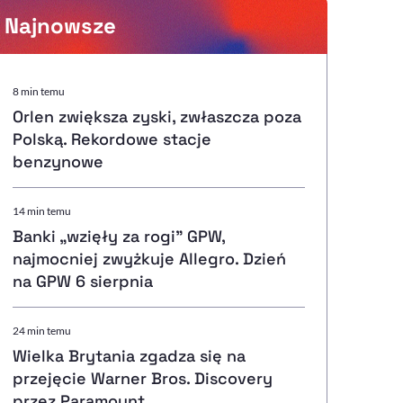
Najnowsze
Powiększenie kursora
8 min temu
Orlen zwiększa zyski, zwłaszcza poza
Resetuj opcje
Polską. Rekordowe stacje
benzynowe
Ułatwienia dostępności wspierają:
14 min temu
Banki „wzięły za rogi" GPW,
najmocniej zwyżkuje Allegro. Dzień
, otwiera się w nowym ok
Sprawdź, jak i dlaczego zwiększamy dostępność
na GPW 6 sierpnia
24 min temu
, otwiera się w nowym oknie
Zgłoś problem
Deklaracja dostępności
, otwiera się w nowy
Wielka Brytania zgadza się na
przejęcie Warner Bros. Discovery
przez Paramount