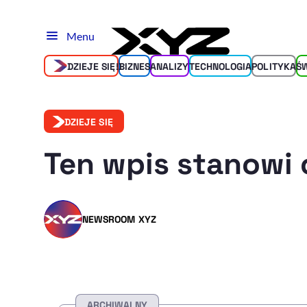
Menu
DZIEJE SIĘ!
BIZNES
ANALIZY
TECHNOLOGIA
POLITYKA
Ś
DZIEJE SIĘ
Ten wpis stanowi 
NEWSROOM XYZ
ARCHIWALNY