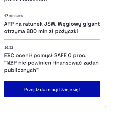
47 min temu
ARP na ratunek JSW. Węglowy gigant
otrzyma 800 mln zł pożyczki
16:32
EBC ocenił pomysł SAFE 0 proc.
"NBP nie powinien finansować zadań
publicznych"
Przejdź do relacji Dzieje się!