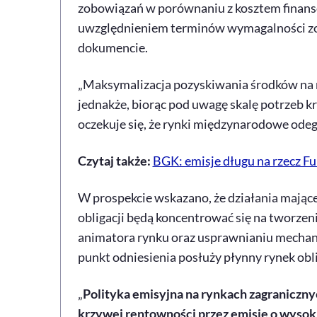
zobowiązań w porównaniu z kosztem finans
uwzględnieniem terminów wymagalności zo
dokumencie.
„Maksymalizacja pozyskiwania środków na 
jednakże, biorąc pod uwagę skalę potrzeb k
oczekuje się, że rynki międzynarodowe odeg
Czytaj także:
BGK: emisje długu na rzecz F
W prospekcie wskazano, że działania mając
obligacji będą koncentrować się na tworzeniu
animatora rynku oraz usprawnianiu mechan
punkt odniesienia posłuży płynny rynek obl
„
Polityka emisyjna na rynkach zagraniczny
krzywej rentowności przez emisje o wysok