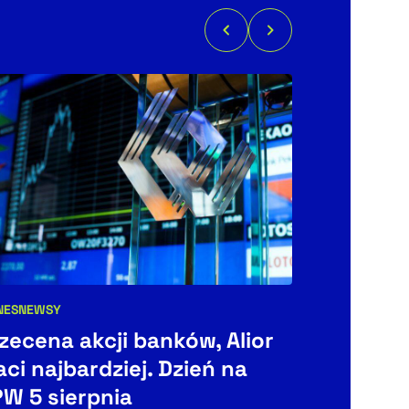
NES
NEWSY
BIZNES
egorie artykułu:
Kategorie art
zecena akcji banków, Alior
Elektryf
aci najbardziej. Dzień na
polsku. 
W 5 sierpnia
tyle i m