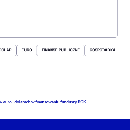
DOLAR
EURO
FINANSE PUBLICZNE
GOSPODARKA
O
rze
 Facebooku
ij przez e-mail
 w euro i dolarach w finansowaniu funduszy BGK