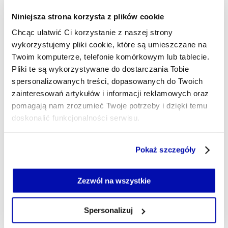
Niniejsza strona korzysta z plików cookie
Komisja Nadzoru Finansowego zatwierdziła prospekt
emisyjny Niewiadów Polska Grupa Militarna. Otwiera to
Chcąc ułatwić Ci korzystanie z naszej strony
spółce drogę do debiutu na Głównym Rynku GPW w
wykorzystujemy pliki cookie, które są umieszczane na
Warszawie i pozyskania kapitału na rozwój produkcji
Twoim komputerze, telefonie komórkowym lub tablecie.
amunicji.
Pliki te są wykorzystywane do dostarczania Tobie
spersonalizowanych treści, dopasowanych do Twoich
NEWSROOM XYZ
- AUTOR ARTYKUŁU - PROFIL
zainteresowań artykułów i informacji reklamowych oraz
30.03.2026, 20:15
pomagają nam zrozumieć Twoje potrzeby i dzięki temu
doskonalić funkcjonalności serwisu.
Część z plików jest niezbędna do prawidłowego działania
Pokaż szczegóły
serwisu i jego funkcjonalności.
Jeżeli nie wyrażasz zgody na zapisywanie plików cookie,
możesz łatwo zarządzać swoimi uprawnieniami, np. we
Zezwól na wszystkie
własnej przeglądarce internetowej lub po wybraniu opcji
Zarządzaj cookie.
Spersonalizuj
Szczegółowe informacje na ten temat znajdziesz w