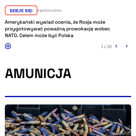
Resetuj opcje
DZIEJE SIĘ!
5 godzin temu
Ułatwienia dostępności wspierają:
iad ocenia, że Rosja może
Prezydent Serbii zape
poważną prowokację wobec
sprzeciwi się szybkie
e być Polska
Europejskiej
2 z 10
AMUNICJA
, otwiera się w nowym 
Sprawdź, jak i dlaczego zwiększamy dostępność
, otwiera się w nowym oknie
Zgłoś problem
Deklaracja dostępności
, otwiera się w no