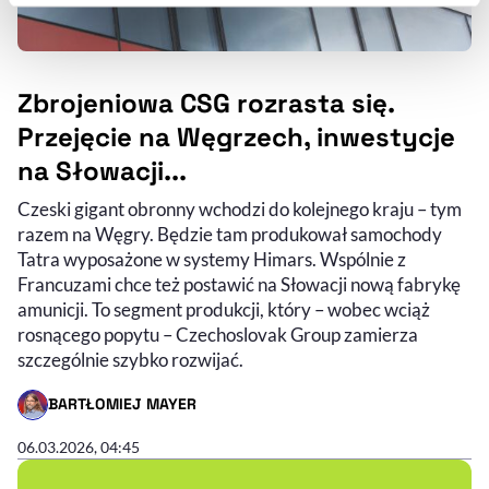
naszej
Polityce Prywatności
.
Zbrojeniowa CSG rozrasta się.
Przejęcie na Węgrzech, inwestycje
na Słowacji...
Czeski gigant obronny wchodzi do kolejnego kraju – tym
razem na Węgry. Będzie tam produkował samochody
Tatra wyposażone w systemy Himars. Wspólnie z
Francuzami chce też postawić na Słowacji nową fabrykę
amunicji. To segment produkcji, który – wobec wciąż
rosnącego popytu – Czechoslovak Group zamierza
szczególnie szybko rozwijać.
BARTŁOMIEJ MAYER
- AUTOR ARTYKUŁU - PROFIL
06.03.2026, 04:45