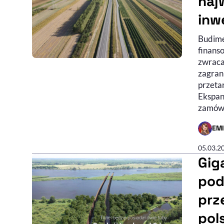
naj
inw
Budime
finans
zwraca
zagrani
przeta
Ekspans
zamówi
EM
- AUTO
05.03.2
Gig
pod
prz
pol