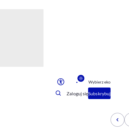
Ułatwienia dostępu
Rozmiar tekstu
Rozmiar tekstu
Rozmiar tekstu
Rozmiar tekstu
Normalny
Duży
Bardzo duży
Opcje wyświetlania
Wybierz eko
Podkreślenie linków
Zatrzymanie animacji
Zaloguj się
Subskrybuj
Odcienie szarości
Ułatwienie czytania