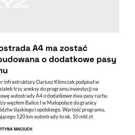
ostrada A4 ma zostać
budowana o dodatkowe pasy
hu
er infrastruktury Dariusz Klimczak podpisał w
ziałek trzy aneksy do programu inwestycji na
owę autostrady A4 o dodatkowe dwa pasy ruchu
zy węzłem Balice I w Małopolsce do granicy
dztw śląskiego i opolskiego. Wartość programu,
jącego 120 km autostrady to ok. 10 mld zł.
RTYNA MACIUCH
R ARTYKUŁU - PROFIL