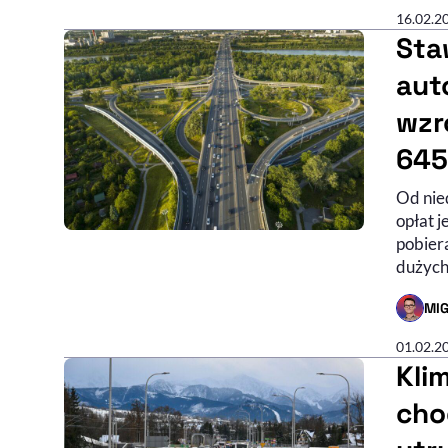
16.02.2
Sta
aut
wzr
645
Od nie
opłat j
pobiera
dużych
MIG
- AUTO
01.02.2
Klim
chod