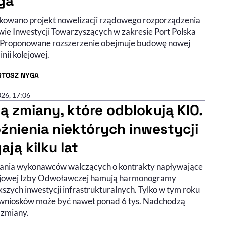
ga
kowano projekt nowelizacji rządowego rozporządzenia
wie Inwestycji Towarzyszących w zakresie Port Polska
 Proponowane rozszerzenie obejmuje budowę nowej
linii kolejowej.
RTOSZ NYGA
R ARTYKUŁU - PROFIL
026, 17:06
ą zmiany, które odblokują KIO.
źnienia niektórych inwestycji
ają kilku lat
nia wykonawców walczących o kontrakty napływające
jowej Izby Odwoławczej hamują harmonogramy
szych inwestycji infrastrukturalnych. Tylko w tym roku
 wniosków może być nawet ponad 6 tys. Nadchodzą
 zmiany.