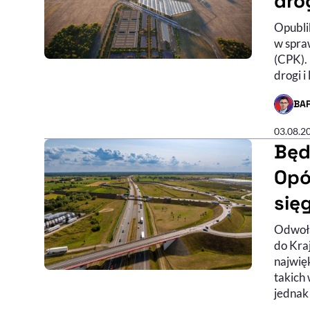
dro
Opubli
w spra
(CPK).
drogi i 
BA
- AUTO
03.08.2
Będ
Opó
sięg
Odwoła
do Kra
najwięk
takich
jednak