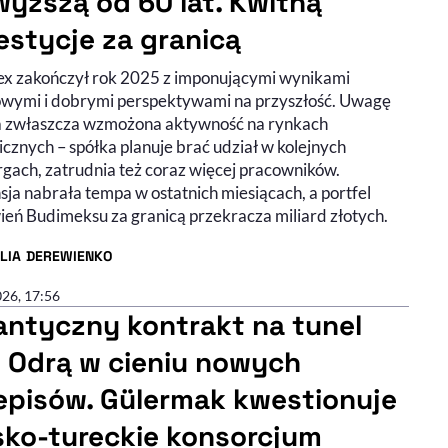
wyższą od 60 lat. Kwitną
estycje za granicą
x zakończył rok 2025 z imponującymi wynikami
owymi i dobrymi perspektywami na przyszłość. Uwagę
 zwłaszcza wzmożona aktywność na rynkach
cznych – spółka planuje brać udział w kolejnych
rgach, zatrudnia też coraz więcej pracowników.
ja nabrała tempa w ostatnich miesiącach, a portfel
eń Budimeksu za granicą przekracza miliard złotych.
ILIA DEREWIENKO
R ARTYKUŁU - PROFIL
026, 17:56
antyczny kontrakt na tunel
 Odrą w cieniu nowych
episów. Gülermak kwestionuje
sko-tureckie konsorcjum