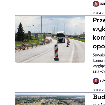
EM
- AUTO
20.04.2
Prz
wyk
kom
opó
Suwals
komunik
wygląd
szlakó
ŁU
- AUTO
30.03.2
Bud