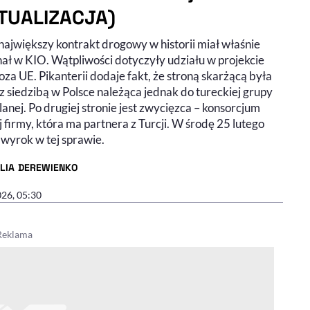
TUALIZACJA)
największy kontrakt drogowy w historii miał właśnie
nał w KIO. Wątpliwości dotyczyły udziału w projekcie
oza UE. Pikanterii dodaje fakt, że stroną skarżącą była
z siedzibą w Polsce należąca jednak do tureckiej grupy
nej. Po drugiej stronie jest zwycięzca – konsorcjum
j firmy, która ma partnera z Turcji. W środę 25 lutego
 wyrok w tej sprawie.
ILIA DEREWIENKO
R ARTYKUŁU - PROFIL
026, 05:30