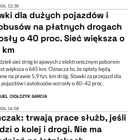
026, 12:38
wki dla dużych pojazdów i
obusów na płatnych drogach
osły o 40 proc. Sieć większa o
 km
dzieli sieć dróg krajowych z elektronicznym poborem
est większa o 645 km. Oznacza to, że opłaty będą
ne na prawie 5,9 tys. km dróg. Stawki za przejazd dla
 pojazdów i autobusów wzrosły o 40–42 proc.
UEL CIOŁCZYK GARCIA
R ARTYKUŁU - PROFIL
026, 16:58
czak: trwają prace służb, jeśli
zi o kolej i drogi. Nie ma