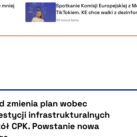
Spotkanie Komisji Europejskiej z Metą i
TikTokiem. KE chce walki z dezinformacją
39 minut temu
d zmienia plan wobec
estycji infrastrukturalnych
ół CPK. Powstanie nowa