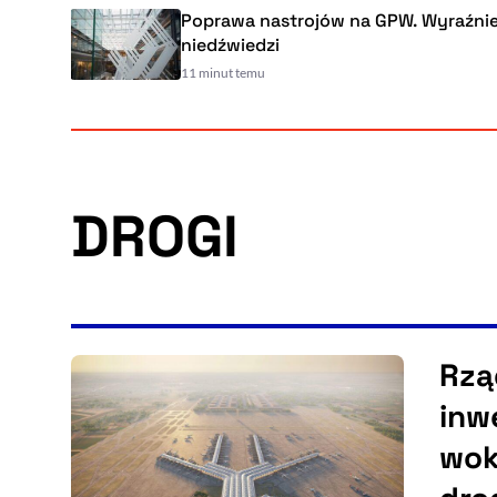
Poprawa nastrojów na GPW. Wyraźnie mniej
niedźwiedzi
11 minut temu
DROGI
Rzą
inw
wok