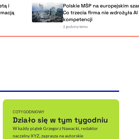
Polskie MŚP na europejskim szarym koń
Co trzecia firma nie wdrożyła AI przez b
kompetencji
2 godziny temu
Powiększenie kursora
Resetuj opcje
Ułatwienia dostępności wspierają:
, otwiera się w nowym ok
Sprawdź, jak i dlaczego zwiększamy dostępność
, otwiera się w nowym oknie
Zgłoś problem
Deklaracja dostępności
, otwiera się w nowy