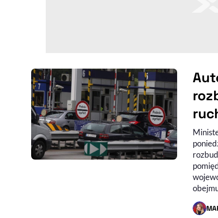
Aut
roz
ruc
Minist
ponied
rozbud
pomięd
wojewó
obejmu
MA
- AUTO