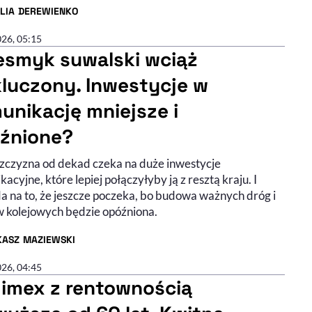
ILIA DEREWIENKO
R ARTYKUŁU - PROFIL
026, 05:15
esmyk suwalski wciąż
luczony. Inwestycje w
unikację mniejsze i
źnione?
zczyzna od dekad czeka na duże inwestycje
acyjne, które lepiej połączyłyby ją z resztą kraju. I
a na to, że jeszcze poczeka, bo budowa ważnych dróg i
w kolejowych będzie opóźniona.
KASZ MAZIEWSKI
R ARTYKUŁU - PROFIL
026, 04:45
imex z rentownością