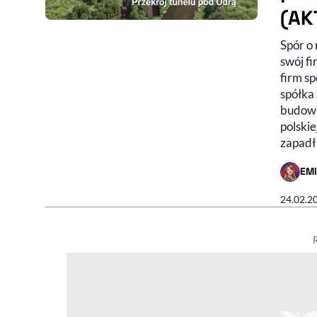
(AK
Spór o 
swój fi
firm sp
spółka 
budowla
polskie
zapadł
EM
- AUTO
24.02.2