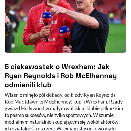
5 ciekawostek o Wrexham: Jak
Ryan Reynolds i Rob McElhenney
odmienili klub
Właśnie minęło pół dekady, od kiedy Ryan Reynolds i
Rob Mac (dawniej McElhenney) kupili Wrexham. Rządy
gwiazd Hollywood w małym walijskim klubie piłkarskim
to pasmo sukcesów, nie tylko sportowych. W szumie
medialnym naturalnie skupiającym się wokół aktorów i
ich działalności na rzecz Wrexham stosunkowo mało