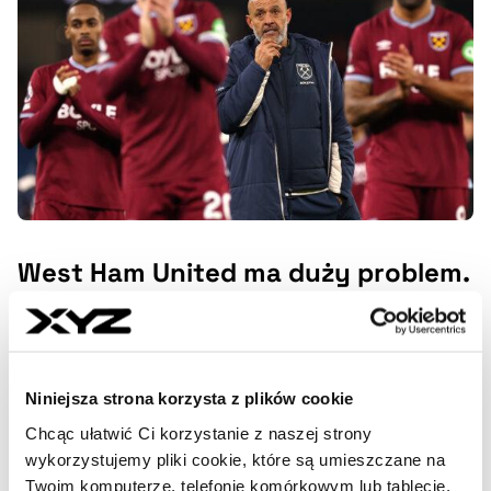
West Ham United ma duży problem.
Finanse klubu to tykająca bomba
Rekordowa strata, rosnące zadłużenie, gigantyczne
koszty i walka o utrzymanie w Premier League. West
Ham United nie tylko zaliczył spadek formy na boisku, ale
Niniejsza strona korzysta z plików cookie
także w każdej kategorii sprawozdania finansowego.
Chcąc ułatwić Ci korzystanie z naszej strony
Księgi klubu ze wschodniego Londynu to tykająca bomba
wykorzystujemy pliki cookie, które są umieszczane na
opakowana w papier prezentowy. Odważyliśmy się do
Twoim komputerze, telefonie komórkowym lub tablecie.