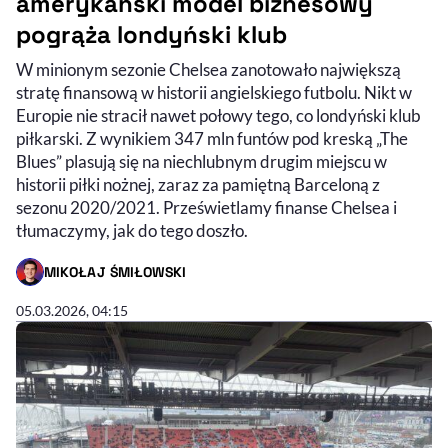
amerykański model biznesowy
pogrąża londyński klub
W minionym sezonie Chelsea zanotowało największą
stratę finansową w historii angielskiego futbolu. Nikt w
Europie nie stracił nawet połowy tego, co londyński klub
piłkarski. Z wynikiem 347 mln funtów pod kreską „The
Blues” plasują się na niechlubnym drugim miejscu w
historii piłki nożnej, zaraz za pamiętną Barceloną z
sezonu 2020/2021. Prześwietlamy finanse Chelsea i
tłumaczymy, jak do tego doszło.
MIKOŁAJ ŚMIŁOWSKI
- AUTOR ARTYKUŁU - PROFIL
05.03.2026, 04:15