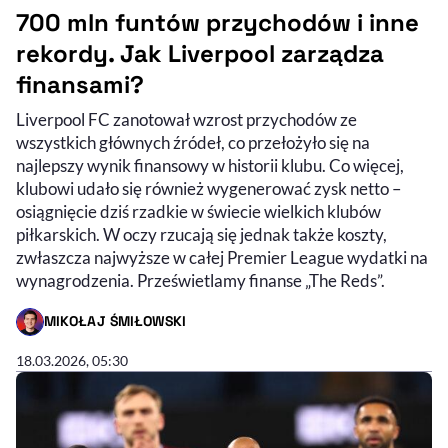
700 mln funtów przychodów i inne
rekordy. Jak Liverpool zarządza
finansami?
Liverpool FC zanotował wzrost przychodów ze
wszystkich głównych źródeł, co przełożyło się na
najlepszy wynik finansowy w historii klubu. Co więcej,
klubowi udało się również wygenerować zysk netto –
osiągnięcie dziś rzadkie w świecie wielkich klubów
piłkarskich. W oczy rzucają się jednak także koszty,
zwłaszcza najwyższe w całej Premier League wydatki na
wynagrodzenia. Prześwietlamy finanse „The Reds”.
MIKOŁAJ ŚMIŁOWSKI
- AUTOR ARTYKUŁU - PROFIL
18.03.2026, 05:30