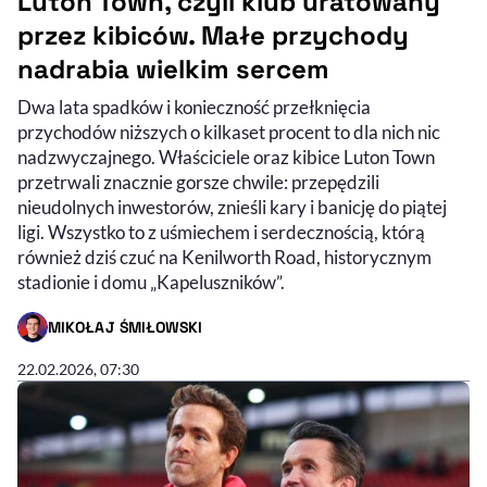
Luton Town, czyli klub uratowany
przez kibiców. Małe przychody
nadrabia wielkim sercem
Dwa lata spadków i konieczność przełknięcia
przychodów niższych o kilkaset procent to dla nich nic
nadzwyczajnego. Właściciele oraz kibice Luton Town
przetrwali znacznie gorsze chwile: przepędzili
nieudolnych inwestorów, znieśli kary i banicję do piątej
ligi. Wszystko to z uśmiechem i serdecznością, którą
również dziś czuć na Kenilworth Road, historycznym
stadionie i domu „Kapeluszników”.
MIKOŁAJ ŚMIŁOWSKI
- AUTOR ARTYKUŁU - PROFIL
22.02.2026, 07:30