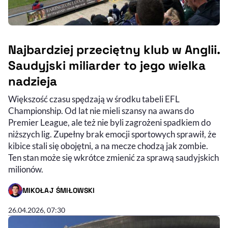
Najbardziej przeciętny klub w Anglii.
Saudyjski miliarder to jego wielka
nadzieja
Większość czasu spędzają w środku tabeli EFL
Championship. Od lat nie mieli szansy na awans do
Premier League, ale też nie byli zagrożeni spadkiem do
niższych lig. Zupełny brak emocji sportowych sprawił, że
kibice stali się obojętni, a na mecze chodzą jak zombie.
Ten stan może się wkrótce zmienić za sprawą saudyjskich
milionów.
MIKOŁAJ ŚMIŁOWSKI
- AUTOR ARTYKUŁU - PROFIL
26.04.2026, 07:30