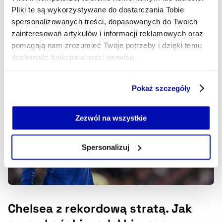
nich zajrzeć.
Pliki te są wykorzystywane do dostarczania Tobie
spersonalizowanych treści, dopasowanych do Twoich
MIKOŁAJ ŚMIŁOWSKI
- AUTOR ARTYKUŁU - PROFIL
zainteresowań artykułów i informacji reklamowych oraz
12.03.2026, 04:15
pomagają nam zrozumieć Twoje potrzeby i dzięki temu
doskonalić funkcjonalności serwisu.
Część z plików jest niezbędna do prawidłowego działania
Pokaż szczegóły
serwisu i jego funkcjonalności.
Jeżeli nie wyrażasz zgody na zapisywanie plików cookie,
możesz łatwo zarządzać swoimi uprawnieniami, np. we
Zezwól na wszystkie
własnej przeglądarce internetowej lub po wybraniu opcji
Zarządzaj cookie.
Spersonalizuj
Szczegółowe informacje na ten temat znajdziesz w
naszej
Polityce Prywatności
.
Chelsea z rekordową stratą. Jak