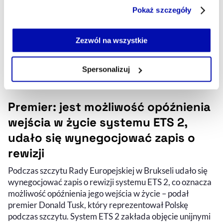
Część z plików jest niezbędna do prawidłowego działania
Pokaż szczegóły
serwisu i jego funkcjonalności.
Jeżeli nie wyrażasz zgody na zapisywanie plików cookie,
możesz łatwo zarządzać swoimi uprawnieniami, np. we
Zezwól na wszystkie
własnej przeglądarce internetowej lub po wybraniu opcji
Zarządzaj cookie.
Spersonalizuj
Szczegółowe informacje na ten temat znajdziesz w
naszej
Polityce Prywatności
.
Premier: jest możliwość opóźnienia
wejścia w życie systemu ETS 2,
udało się wynegocjować zapis o
rewizji
Podczas szczytu Rady Europejskiej w Brukseli udało się
wynegocjować zapis o rewizji systemu ETS 2, co oznacza
możliwość opóźnienia jego wejścia w życie – podał
premier Donald Tusk, który reprezentował Polskę
podczas szczytu. System ETS 2 zakłada objęcie unijnymi