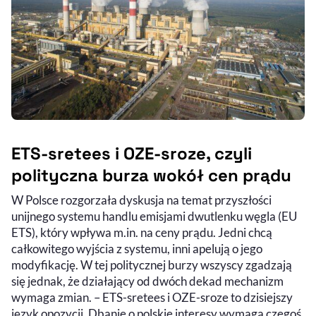
ETS-sretees i OZE-sroze, czyli
polityczna burza wokół cen prądu
W Polsce rozgorzała dyskusja na temat przyszłości
unijnego systemu handlu emisjami dwutlenku węgla (EU
ETS), który wpływa m.in. na ceny prądu. Jedni chcą
całkowitego wyjścia z systemu, inni apelują o jego
modyfikację. W tej politycznej burzy wszyscy zgadzają
się jednak, że działający od dwóch dekad mechanizm
wymaga zmian. – ETS-sretees i OZE-sroze to dzisiejszy
język opozycji. Dbanie o polskie interesy wymaga czegoś