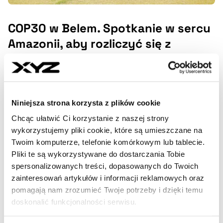
COP30 w Belem. Spotkanie w sercu
Amazonii, aby rozliczyć się z
obietnic klimatycznych
Od 10 do 21 listopada w brazylijskim mieście Belem
odbędzie się 30. szczyt klimatyczny ONZ (COP30). To
wydarzenie ma symboliczny wymiar – po 33 latach
Niniejsza strona korzysta z plików cookie
wraca do kraju, w którym podpisano pierwsze globalne
Chcąc ułatwić Ci korzystanie z naszej strony
porozumienie klimatyczne.
wykorzystujemy pliki cookie, które są umieszczane na
Twoim komputerze, telefonie komórkowym lub tablecie.
NEWSROOM XYZ
- AUTOR ARTYKUŁU - PROFIL
Pliki te są wykorzystywane do dostarczania Tobie
09.11.2025, 15:57
spersonalizowanych treści, dopasowanych do Twoich
zainteresowań artykułów i informacji reklamowych oraz
pomagają nam zrozumieć Twoje potrzeby i dzięki temu
doskonalić funkcjonalności serwisu.