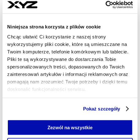
Spółka PEJ wystąpiła o pozwolenie
na drugi etap budowy elektrowni
jądrowej
Niniejsza strona korzysta z plików cookie
Spółka Polskie Elektrownie Jądrowe wystąpiła do
Chcąc ułatwić Ci korzystanie z naszej strony
Wojewody Pomorskiego o pozwolenie na wykonanie
wykorzystujemy pliki cookie, które są umieszczane na
drugiego etapu prac przygotowawczych do budowy
Twoim komputerze, telefonie komórkowym lub tablecie.
pierwszej elektrowni jądrowej w naszym kraju. Chodzi o
Pliki te są wykorzystywane do dostarczania Tobie
zielone światło na m.in. przygotowanie infrastruktury
spersonalizowanych treści, dopasowanych do Twoich
technicznej na placu budowy.
zainteresowań artykułów i informacji reklamowych oraz
ALAN BARTMAN
pomagają nam zrozumieć Twoje potrzeby i dzięki temu
- AUTOR ARTYKUŁU - PROFIL
doskonalić funkcjonalności serwisu.
26.09.2025, 15:52
Część z plików jest niezbędna do prawidłowego działania
Pokaż szczegóły
serwisu i jego funkcjonalności.
Jeżeli nie wyrażasz zgody na zapisywanie plików cookie,
możesz łatwo zarządzać swoimi uprawnieniami, np. we
Zezwól na wszystkie
własnej przeglądarce internetowej lub po wybraniu opcji