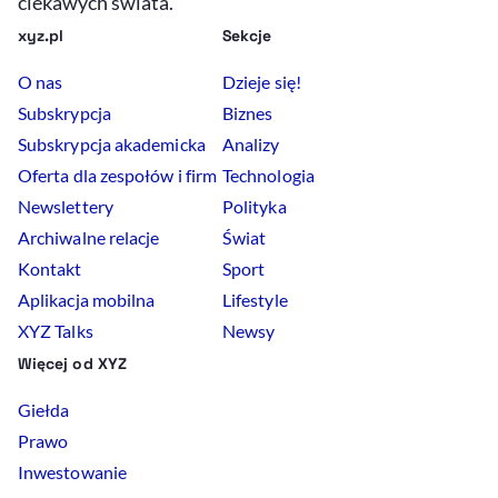
ciekawych świata.
xyz.pl
Sekcje
O nas
Dzieje się!
Subskrypcja
Biznes
Subskrypcja akademicka
Analizy
Oferta dla zespołów i firm
Technologia
Newslettery
Polityka
Archiwalne relacje
Świat
Kontakt
Sport
Aplikacja mobilna
Lifestyle
XYZ Talks
Newsy
Więcej od XYZ
Giełda
Prawo
Inwestowanie