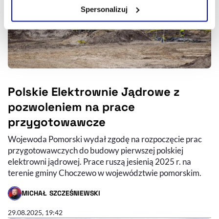
Zarządzaj cookie.
Spersonalizuj
Szczegółowe informacje na ten temat znajdziesz w
naszej
Polityce Prywatności
.
Polskie Elektrownie Jądrowe z
pozwoleniem na prace
przygotowawcze
Wojewoda Pomorski wydał zgodę na rozpoczęcie prac
przygotowawczych do budowy pierwszej polskiej
elektrowni jądrowej. Prace ruszą jesienią 2025 r. na
terenie gminy Choczewo w województwie pomorskim.
MICHAŁ SZCZEŚNIEWSKI
- AUTOR ARTYKUŁU - PROFIL
29.08.2025, 19:42