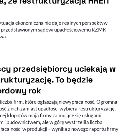
 że restrukturyzacja HREIT
sytuacja ekonomiczna nie daje realnych perspektyw
isku przedstawionym sądowi upadłościowemu RZMK
twa.
scy przedsiębiorcy uciekają w
trukturyzację. To będzie
ordowy rok
 liczba firm, które ogłaszają niewypłacalność. Ogromna
ść z nich zamiast upadłości wybiera restrukturyzację.
cej kłopotów mają firmy zajmujące się usługami,
m i budownictwem, ale w górę wystrzeliła liczba
łacalności w produkcji – wynika z nowego raportu firmy