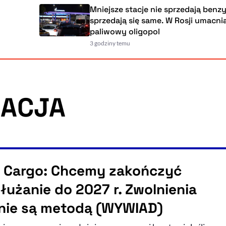
Mniejsze stacje nie sprzedają benzyny,
sprzedają się same. W Rosji umacnia się
paliwowy oligopol
3 godziny temu
ZACJA
 Cargo: Chcemy zakończyć
łużanie do 2027 r. Zwolnienia
 nie są metodą (WYWIAD)