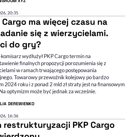
WSROOM XYZ
R ARTYKUŁU - PROFIL
026, 20:35
 Cargo ma więcej czasu na
adanie się z wierzycielami.
ci do gry?
-komisarz wydłużył PKP Cargo termin na
awienie finalnych propozycji porozumienia się z
cielami w ramach trwającego postępowania
jnego. Towarowy przewoźnik kolejowy po bardzo
 2024 roku i z ponad 2 mld zł straty jest na finansowym
. Na optymizm może być jednak za wcześnie.
ILIA DEREWIENKO
R ARTYKUŁU - PROFIL
026, 16:36
n restrukturyzacji PKP Cargo
wierdzony