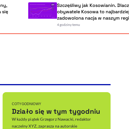
Szczęśliwy jak Kosowianin. Dlaczego
obywatele Kosowa to najbardziej
zadowolona nacja w naszym regionie?
4 godziny temu
Powiększenie kursora
Resetuj opcje
Ułatwienia dostępności wspierają:
, otwiera się w nowym ok
Sprawdź, jak i dlaczego zwiększamy dostępność
, otwiera się w nowym oknie
Zgłoś problem
Deklaracja dostępności
, otwiera się w nowy