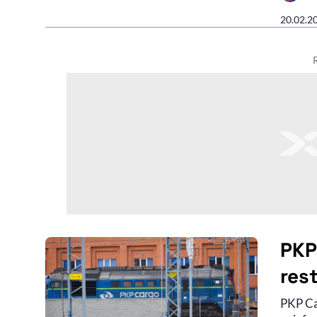
20.02.2
PKP
res
PKP Ca