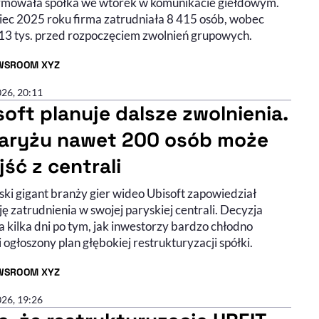
rmowała spółka we wtorek w komunikacie giełdowym.
iec 2025 roku firma zatrudniała 8 415 osób, wobec
13 tys. przed rozpoczęciem zwolnień grupowych.
WSROOM XYZ
R ARTYKUŁU - PROFIL
026, 20:11
soft planuje dalsze zwolnienia.
aryżu nawet 200 osób może
jść z centrali
ski gigant branży gier wideo Ubisoft zapowiedział
ę zatrudnienia w swojej paryskiej centrali. Decyzja
 kilka dni po tym, jak inwestorzy bardzo chłodno
i ogłoszony plan głębokiej restrukturyzacji spółki.
WSROOM XYZ
R ARTYKUŁU - PROFIL
026, 19:26