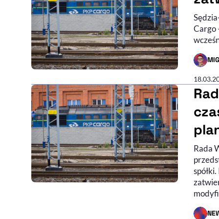
Sędzia
Cargo 
wcześn
MIG
- AUTO
18.03.2
Rad
cza
pla
Rada W
przeds
spółki
zatwie
modyfi
NE
- AUTO