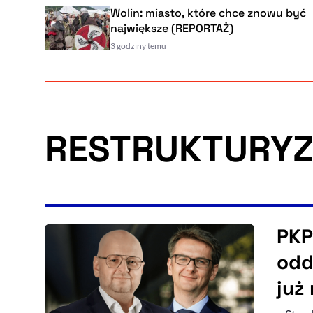
Wolin: miasto, które chce znowu być
największe (REPORTAŻ)
3 godziny temu
RESTRUKTURY
PKP
odd
już