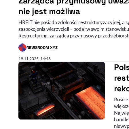
Zarządca przymusowy uważa,
nie jest możliwa
HREIT nie posiada zdolności restrukturyzacyjnej, a 
zaspokojenia wierzycieli – podał w swoim stanow
Restructuring, zarządca przymusowy przedsiębiors
NEWSROOM XYZ
- AUTOR ARTYKUŁU - PROFIL
19.11.2025, 14:48
Pol
res
rek
Rośnie
większo
Najwię
handle
niewyp