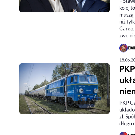
– Stawk
kolej 
muszą 
niż ty
Cargo.
zwolni
EM
- AUTO
18.06.2
PKP
ukł
nie
PKP Ca
układo
zł. Sp
długu n