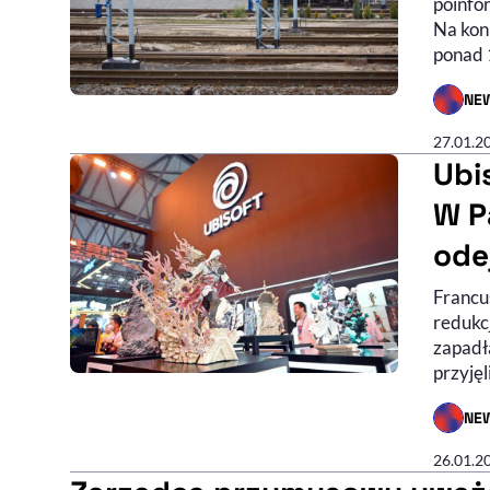
poinfo
Na kon
ponad 
NE
- AUTO
27.01.2
Ubi
W P
ode
Francu
redukcj
zapadła
przyjęl
NE
- AUTO
26.01.2