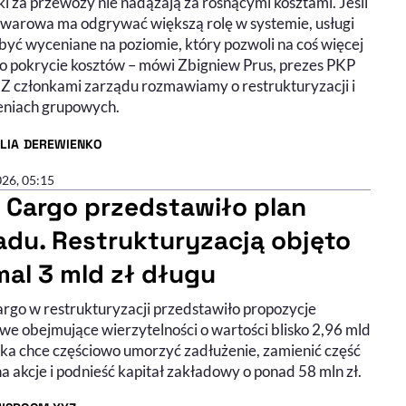
i za przewozy nie nadążają za rosnącymi kosztami. Jeśli
towarowa ma odgrywać większą rolę w systemie, usługi
być wyceniane na poziomie, który pozwoli na coś więcej
lko pokrycie kosztów – mówi Zbigniew Prus, prezes PKP
 Z członkami zarządu rozmawiamy o restrukturyzacji i
eniach grupowych.
ILIA DEREWIENKO
R ARTYKUŁU - PROFIL
026, 05:15
 Cargo przedstawiło plan
adu. Restrukturyzacją objęto
mal 3 mld zł długu
rgo w restrukturyzacji przedstawiło propozycje
we obejmujące wierzytelności o wartości blisko 2,96 mld
ółka chce częściowo umorzyć zadłużenie, zamienić część
a akcje i podnieść kapitał zakładowy o ponad 58 mln zł.