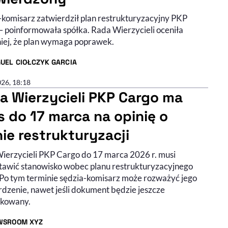
-komisarz zatwierdził plan restrukturyzacyjny PKP
– poinformowała spółka. Rada Wierzycieli oceniła
iej, że plan wymaga poprawek.
UEL CIOŁCZYK GARCIA
R ARTYKUŁU - PROFIL
026, 18:18
a Wierzycieli PKP Cargo ma
s do 17 marca na opinię o
nie restrukturyzacji
ierzycieli PKP Cargo do 17 marca 2026 r. musi
tawić stanowisko wobec planu restrukturyzacyjnego
. Po tym terminie sędzia-komisarz może rozważyć jego
rdzenie, nawet jeśli dokument będzie jeszcze
kowany.
WSROOM XYZ
R ARTYKUŁU - PROFIL