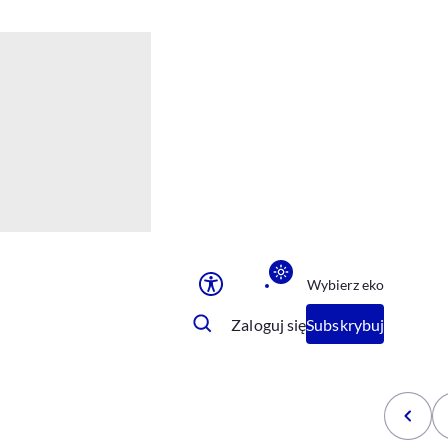
Ułatwienia dostępu
Rozmiar tekstu
Rozmiar tekstu
Rozmiar tekstu
Rozmiar tekstu
Normalny
Duży
Bardzo duży
Opcje wyświetlania
Wybierz eko
Podkreślenie linków
Zatrzymanie animacji
Zaloguj się
Subskrybuj
Odcienie szarości
Ułatwienie czytania