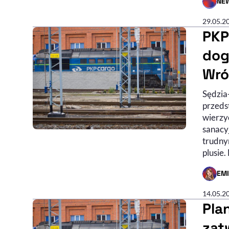
NE
- AUTO
29.05.2
PKP
dog
Wró
Sędzia
przedst
wierzy
sanacy
trudnym
plusie
EM
- AUTO
14.05.2
Pla
zat