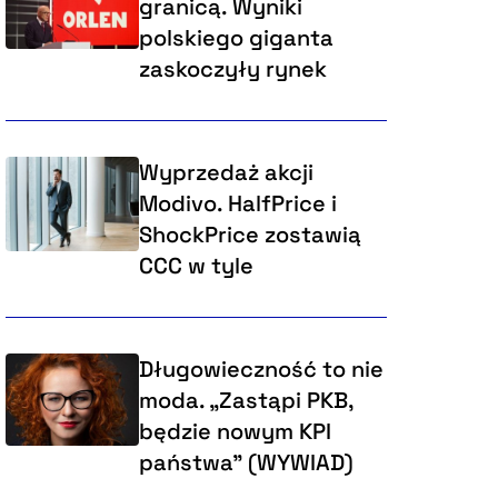
granicą. Wyniki
polskiego giganta
zaskoczyły rynek
Wyprzedaż akcji
Modivo. HalfPrice i
ShockPrice zostawią
CCC w tyle
Długowieczność to nie
moda. „Zastąpi PKB,
będzie nowym KPI
państwa” (WYWIAD)