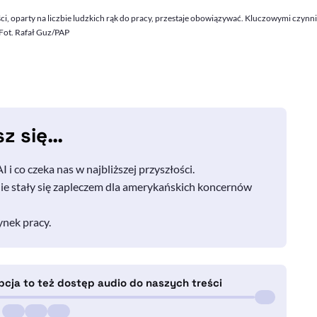
ści, oparty na liczbie ludzkich rąk do pracy, przestaje obowiązywać. Kluczowymi cz
 Fot. Rafał Guz/PAP
sz się…
AI
i co czeka nas w najbliższej przyszłości.
nie stały się zapleczem dla amerykańskich koncernów
ynek pracy.