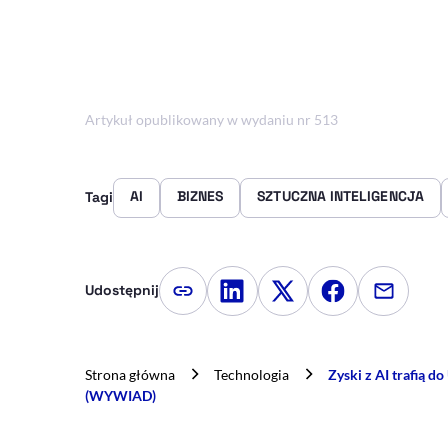
Artykuł opublikowany w wydaniu nr 513
AI
BIZNES
SZTUCZNA INTELIGENCJA
Tagi
Udostępnij
Kopiuj link artykułu
Udostępnij na LinkedIn
Udostępnij na Twitte
Udostępnij na
Udostępn
Strona główna
Technologia
Zyski z AI trafią d
(WYWIAD)