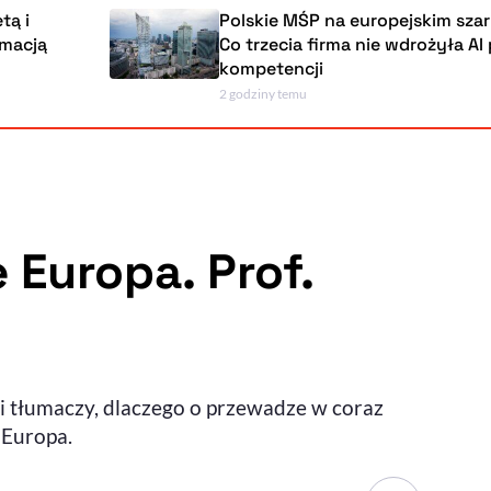
Polskie MŚP na europejskim szarym końcu
Co trzecia firma nie wdrożyła AI przez bra
kompetencji
2 godziny temu
Powiększenie kursora
Resetuj opcje
Ułatwienia dostępności wspierają:
e Europa. Prof.
, otwiera się w nowym ok
Sprawdź, jak i dlaczego zwiększamy dostępność
ki tłumaczy, dlaczego o przewadze w coraz
, otwiera się w nowym oknie
Zgłoś problem
Deklaracja dostępności
, otwiera się w nowy
 Europa.