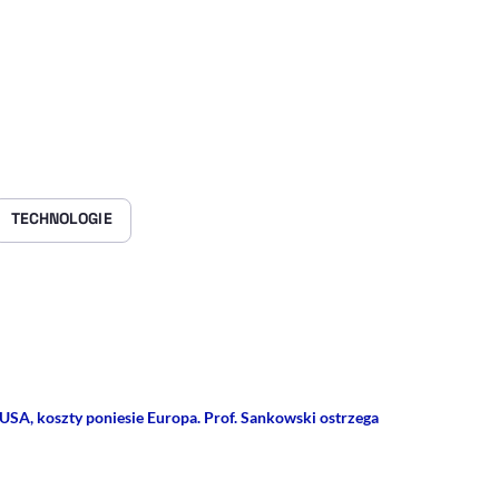
TECHNOLOGIE
rze
 Facebooku
ij przez e-mail
o USA, koszty poniesie Europa. Prof. Sankowski ostrzega