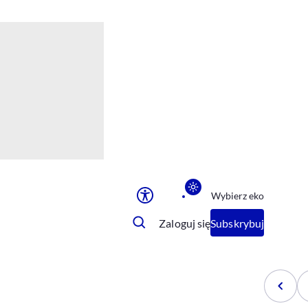
Ułatwienia dostępu
Rozmiar tekstu
Rozmiar tekstu
Rozmiar tekstu
Rozmiar tekstu
Normalny
Duży
Bardzo duży
Opcje wyświetlania
Wybierz eko
Podkreślenie linków
Zatrzymanie animacji
Zaloguj się
Subskrybuj
Odcienie szarości
Ułatwienie czytania