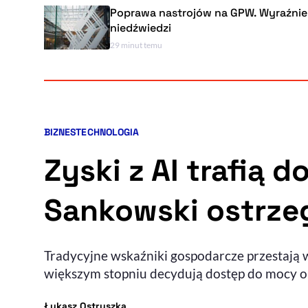
Poprawa nastrojów na GPW. Wyraźnie mniej
niedźwiedzi
29 minut temu
BIZNES
TECHNOLOGIA
Kategorie artykułu:
Zyski z AI trafią 
Sankowski ostrze
Tradycyjne wskaźniki gospodarcze przestają w
większym stopniu decydują dostęp do mocy obl
- autor artykułu - profil
Łukasz Ostruszka