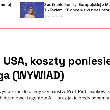
Spotkanie Komisji Europejskiej z Metą i
TikTokiem. KE chce walki z dezinformacją
57 minut temu
do USA, koszty poniesi
ga (WYWIAD)
ystarczać do oceny siły państw. Prof. Piotr Sankows
iczeniowej i agentów AI – oraz jakie błędy popełnia