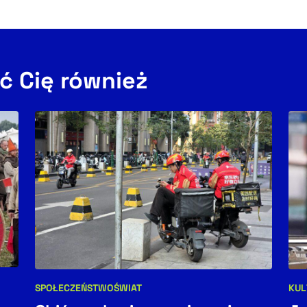
ć Cię również
SPOŁECZEŃSTWO
ŚWIAT
KUL
Kategorie artykułu:
Kat