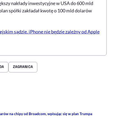
większy nakłady inwestycyjne w USA do 600 mld
 plan spółki zakładał kwotę o 100 mld dolarów
jskim sądzie. iPhone nie będzie zależny od Apple
DA
ZAGRANICA
rze
 Facebooku
ij przez e-mail
arów na chipy od Broadcom, wpisując się w plan Trumpa