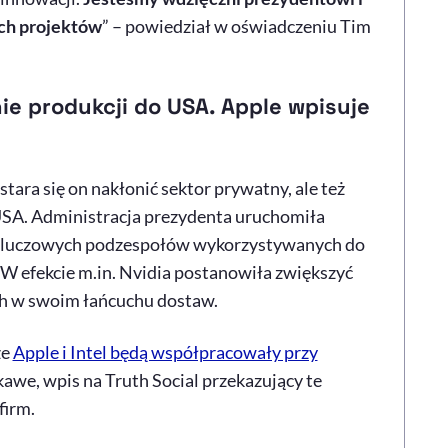
ych projektów
” – powiedział w oświadczeniu Tim
ie produkcji do USA. Apple wpisuje
ara się on nakłonić sektor prywatny, ale też
USA. Administracja prezydenta uruchomiła
i kluczowych podzespołów wykorzystywanych do
 W efekcie m.in. Nvidia postanowiła zwiększyć
ch w swoim łańcuchu dostaw.
że
Apple i Intel będą współpracowały przy
awe, wpis na Truth Social przekazujący te
firm.