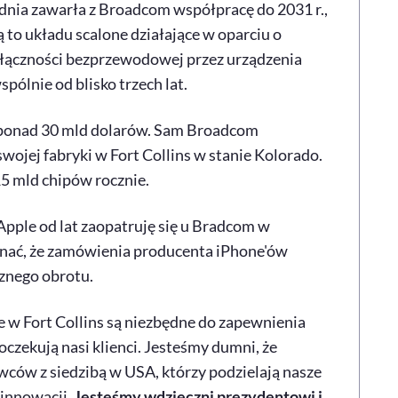
dnia zawarła z Broadcom współpracę do 2031 r.,
o układu scalone działające w oparciu o
 łączności bezprzewodowej przez urządzenia
pólnie od blisko trzech lat.
ponad 30 mld dolarów. Sam Broadcom
ojej fabryki w Fort Collins w stanie Kolorado.
5 mld chipów rocznie.
Apple od lat zaopatruję się u Bradcom w
znać, że zamówienia producenta iPhone'ów
znego obrotu.
w Fort Collins są niezbędne do zapewnienia
oczekują nasi klienci. Jesteśmy dumni, że
ców z siedzibą w USA, którzy podzielają nasze
 innowacji.
Jesteśmy wdzięczni prezydentowi i