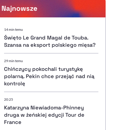
Najnowsze
Powiększenie kursora
14 min temu
Święto Le Grand Magal de Touba.
Resetuj opcje
Szansa na eksport polskiego mięsa?
Ułatwienia dostępności wspierają:
29 min temu
Chińczycy pokochali turystykę
polarną. Pekin chce przejąć nad nią
kontrolę
, otwiera się w nowym ok
Sprawdź, jak i dlaczego zwiększamy dostępność
20:25
Katarzyna Niewiadoma-Phinney
, otwiera się w nowym oknie
Zgłoś problem
Deklaracja dostępności
, otwiera się w nowy
druga w żeńskiej edycji Tour de
France