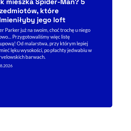
Antyukra
k mieszka Spider-Man? 5
Ukraińcu
zedmiotów, które
Sprawdzi
mieniłyby jego loft
CHECKIN
er Parker już na swoim, choć trochę u niego
owo... Przygotowaliśmy więc listę
„Ukrainiec w 
upową! Od malarstwa, przy którym lepiej
banem” – śpie
 mieć lęku wysokości, po płachty jedwabiu w
Narodowego L
velowskich barwach.
wygenerowany
wizerunek m.i
08.2026
07.08.2026