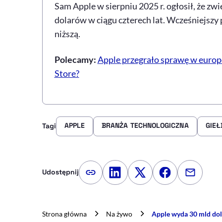
Sam Apple w sierpniu 2025 r. ogłosił, że z
dolarów w ciągu czterech lat. Wcześniejszy
niższą.
Polecamy:
Apple przegrało sprawę w europe
Store?
APPLE
BRANŻA TECHNOLOGICZNA
GIEŁ
Tagi
Udostępnij
Kopiuj link artykułu
Udostępnij na LinkedIn
Udostępnij na Twitte
Udostępnij na
Udostępn
Strona główna
Na żywo
Apple wyda 30 mld dol