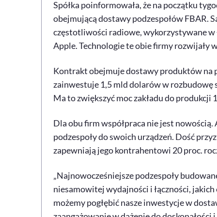
Spółka poinformowała, że na początku tygo
obejmującą dostawy podzespołów FBAR. Są t
częstotliwości radiowe, wykorzystywane w
Apple. Technologie te obie firmy rozwijały ws
Kontrakt obejmuje dostawy produktów na 
zainwestuje 1,5 mld dolarów w rozbudowę sw
Ma to zwiększyć moc zakładu do produkcji 1
Dla obu firm współpraca nie jest nowością. 
podzespoły do swoich urządzeń. Dość przy
zapewniają jego kontrahentowi 20 proc. roc
„Najnowocześniejsze podzespoły budowane 
niesamowitej wydajności i łączności, jakich 
możemy pogłębić nasze inwestycje w dostaw
zaangażowanie w dążenie do doskonałości i