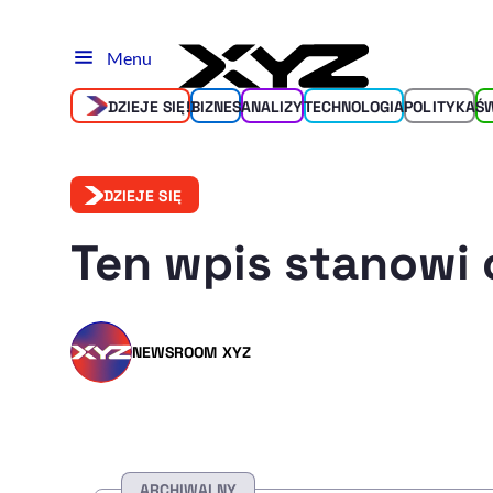
Menu
DZIEJE SIĘ!
BIZNES
ANALIZY
TECHNOLOGIA
POLITYKA
Ś
DZIEJE SIĘ
Ten wpis stanowi 
NEWSROOM XYZ
ARCHIWALNY