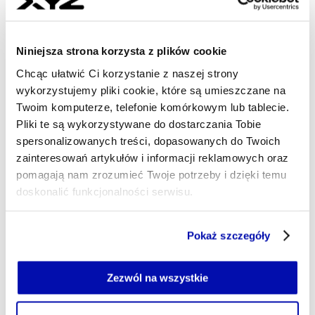
CENY ROPY
CIEŚNINA ORMUZ
GOSPODARKA
R
Tagi
Niniejsza strona korzysta z plików cookie
Chcąc ułatwić Ci korzystanie z naszej strony
wykorzystujemy pliki cookie, które są umieszczane na
Udostępnij
Kopiuj link artykułu
Udostępnij na LinkedIn
Udostępnij na Twitterze
Udostępnij na Faceboo
Udostępnij przez
Twoim komputerze, telefonie komórkowym lub tablecie.
Pliki te są wykorzystywane do dostarczania Tobie
spersonalizowanych treści, dopasowanych do Twoich
zainteresowań artykułów i informacji reklamowych oraz
Strona główna
Na żywo
Ceny ropy stabilne, gdy USA
wymieniają ciosy z Iranem
pomagają nam zrozumieć Twoje potrzeby i dzięki temu
doskonalić funkcjonalności serwisu.
Część z plików jest niezbędna do prawidłowego działania
Najnowsze
Pokaż szczegóły
serwisu i jego funkcjonalności.
Jeżeli nie wyrażasz zgody na zapisywanie plików cookie,
możesz łatwo zarządzać swoimi uprawnieniami, np. we
Zezwól na wszystkie
16:28
własnej przeglądarce internetowej lub po wybraniu opcji
Amerykański wywiad ocenia, że Rosja
Zarządzaj cookie.