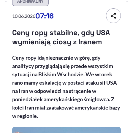
ARCHIWALNY
Resetuj opcje
07:16
10.06.2026
Ułatwienia dostępności wspierają:
Ceny ropy stabilne, gdy USA
wymieniają ciosy z Iranem
Ceny ropy idą nieznacznie w górę, gdy
analitycy przyglądają się przede wszystkim
sytuacji na Bliskim Wschodzie. We wtorek
rano mamy eskalację w postaci ataku sił USA
, otwiera się w nowym 
Sprawdź, jak i dlaczego zwiększamy dostępność
na Iran w odpowiedzi na strącenie w
poniedziałek amerykańskiego śmigłowca. Z
kolei Iran miał zaatakować amerykańskie bazy
, otwiera się w nowym oknie
Zgłoś problem
Deklaracja dostępności
, otwiera się w no
w regionie.