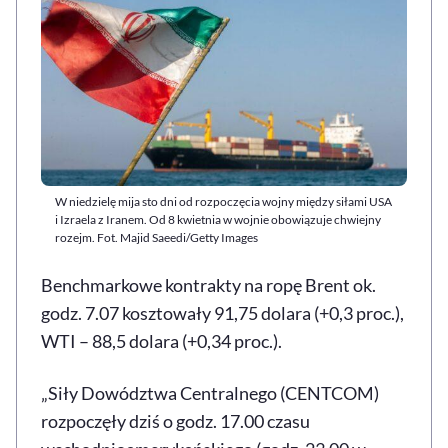
W niedzielę mija sto dni od rozpoczęcia wojny między siłami USA
i Izraela z Iranem. Od 8 kwietnia w wojnie obowiązuje chwiejny
rozejm. Fot. Majid Saeedi/Getty Images
Benchmarkowe kontrakty na ropę Brent ok.
godz. 7.07 kosztowały 91,75 dolara (+0,3 proc.),
WTI – 88,5 dolara (+0,34 proc.).
„Siły Dowództwa Centralnego (CENTCOM)
rozpoczęły dziś o godz. 17.00 czasu