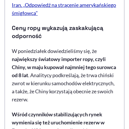
Iran. „Odpowiedź na strącenie amerykańskiego
śmigłowca"
Ceny ropy wykazują zaskakującą
odporność
W poniedziałek dowiedzieliśmy się, że
największy światowy importer ropy, czyli
Chiny, w maju kupował najmniej tego surowca
od 8 lat
. Analitycy podkreślają, że trwa chiński
zwrot w kierunku samochodów elektrycznych,
a także, że Chiny korzystają obecnie ze swoich
rezerw.
Wśród czynników stabilizujących rynek
wymienia się też uruchomienie rezerw w