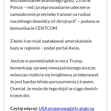
wschodnioamerykańskiego (godz. 23.00 w
Polsce – red.) przeprowadzanie uderzeń w
samoobronie przeciwko Iranowi na rozkaz
naczelnego dowódcy sił zbrojnych” – podano w
komunikacie CENTCOM.
Z kolei Iran miał zaatakować amerykańskie
bazy w regionie – podał portal Axios.
Jeszcze w poniedziałek w nocy Trump,
komentując sprawę niewyjaśnionego jeszcze
wówczas rozbicia się śmigłowca, przekonywał,
że jest bardzo blisko porozumienia z Iranem.
Oceniał, że może do tego dojść w ciągu dwóch-
trzech dni.
Czytaj więcej:
USA przeprowadziły ataki na