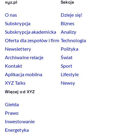
xyz.pl
Sekcje
O nas
Dzieje się!
Subskrypcja
Biznes
Subskrypcja akademicka
Analizy
Oferta dla zespołów i firm
Technologia
Newslettery
Polityka
Archiwalne relacje
Świat
Kontakt
Sport
Aplikacja mobilna
Lifestyle
XYZ Talks
Newsy
Więcej od XYZ
Giełda
Prawo
Inwestowanie
Energetyka