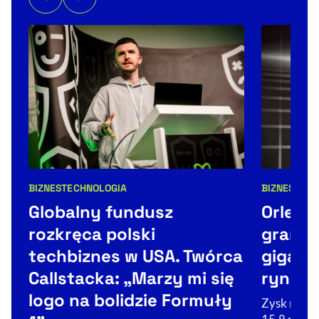
BIZNES
TECHNOLOGIA
BIZNES
NEW
Kategorie artykułu:
Kategorie 
Globalny fundusz
Orlen 
rozkręca polski
granic
techbiznes w USA. Twórca
gigant
Callstacka: „Marzy mi się
rynek
logo na bolidzie Formuły
Zysk netto