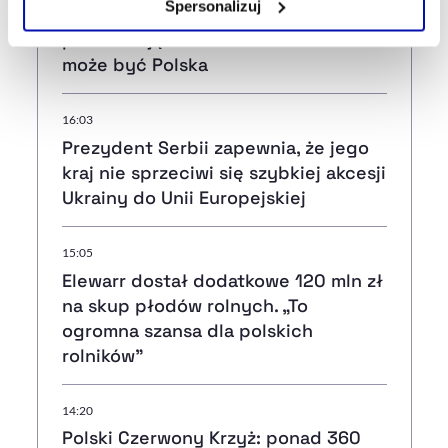
Spersonalizuj
może przygotowywać poważną
prowokację wobec NATO. Celem
Szczegółowe informacje na ten temat znajdziesz w
może być Polska
naszej
Polityce Prywatności
.
16:03
Prezydent Serbii zapewnia, że jego
kraj nie sprzeciwi się szybkiej akcesji
Ukrainy do Unii Europejskiej
15:05
Elewarr dostał dodatkowe 120 mln zł
na skup płodów rolnych. „To
ogromna szansa dla polskich
rolników”
14:20
Polski Czerwony Krzyż: ponad 360