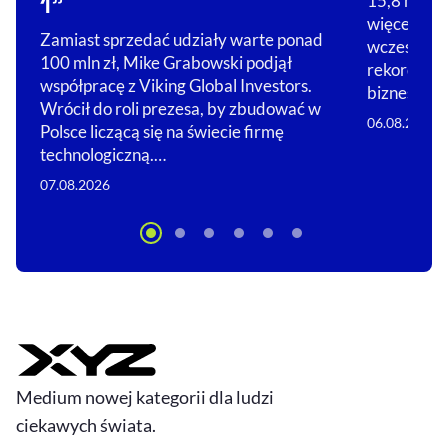
1”
15,8 mld zł
więcej, niż
Zamiast sprzedać udziały warte ponad
wcześniej. 
100 mln zł, Mike Grabowski podjął
rekordowy
współpracę z Viking Global Investors.
biznesów…
Wrócił do roli prezesa, by zbudować w
06.08.2026
Polsce liczącą się na świecie firmę
technologiczną.…
07.08.2026
Medium nowej kategorii dla ludzi
ciekawych świata.