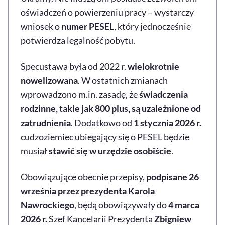
oświadczeń o powierzeniu pracy – wystarczy
wniosek o
numer PESEL
, który jednocześnie
potwierdza legalność pobytu.
Specustawa była od 2022 r.
wielokrotnie
nowelizowana
. W ostatnich zmianach
wprowadzono m.in. zasadę, że
świadczenia
rodzinne, takie jak 800 plus, są uzależnione od
zatrudnienia
. Dodatkowo od
1 stycznia 2026 r.
cudzoziemiec ubiegający się o PESEL będzie
musiał
stawić się w urzędzie osobiście
.
Obowiązujące obecnie przepisy,
podpisane 26
września przez prezydenta Karola
Nawrockiego
, będą obowiązywały do
4 marca
2026 r.
Szef Kancelarii Prezydenta
Zbigniew