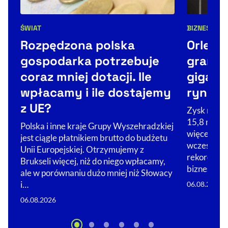
BIZNES
NEW
ŚWIAT
Kategorie 
Kategorie artykułu:
Orlen 
Rozpędzona polska
granic
gospodarka potrzebuje
gigant
coraz mniej dotacji. Ile
rynek
wpłacamy i ile dostajemy
z UE?
Zysk netto
15,8 mld zł
Polska i inne kraje Grupy Wyszehradzkiej
więcej, niż
jest ciągle płatnikiem brutto do budżetu
wcześniej. 
Unii Europejskiej. Otrzymujemy z
rekordowy
Brukseli więcej, niż do niego wpłacamy,
biznesów…
ale w porównaniu dużo mniej niż Słowacy
i…
06.08.2026
06.08.2026