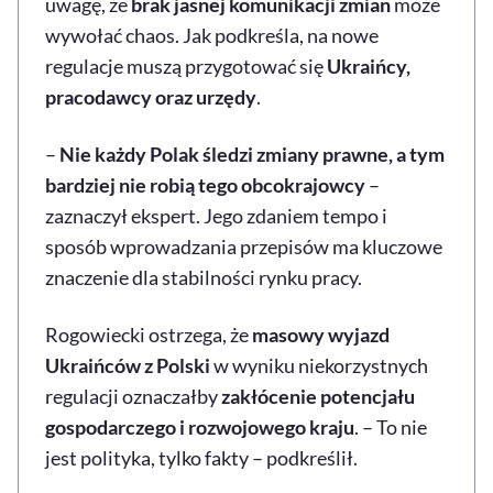
uwagę, że
brak jasnej komunikacji zmian
może
wywołać chaos. Jak podkreśla, na nowe
regulacje muszą przygotować się
Ukraińcy,
pracodawcy oraz urzędy
.
–
Nie każdy Polak śledzi zmiany prawne, a tym
bardziej nie robią tego obcokrajowcy
–
zaznaczył ekspert. Jego zdaniem tempo i
sposób wprowadzania przepisów ma kluczowe
znaczenie dla stabilności rynku pracy.
Rogowiecki ostrzega, że
masowy wyjazd
Ukraińców z Polski
w wyniku niekorzystnych
regulacji oznaczałby
zakłócenie potencjału
gospodarczego i rozwojowego kraju
. – To nie
jest polityka, tylko fakty – podkreślił.