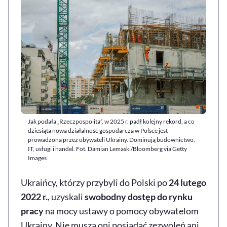
Jak podała „Rzeczpospolita”, w 2025 r. padł kolejny rekord, a co
dziesiąta nowa działalność gospodarcza w Polsce jest
prowadzona przez obywateli Ukrainy. Dominują budownictwo,
IT, usługi i handel. Fot. Damian Lemaski/Bloomberg via Getty
Images
Ukraińcy, którzy przybyli do Polski po
24 lutego
2022 r.
, uzyskali
swobodny dostęp do rynku
pracy
na mocy ustawy o pomocy obywatelom
Ukrainy. Nie muszą oni posiadać zezwoleń ani