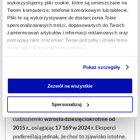
wykorzystujemy pliki cookie, które są umieszczane na
w
2025 r. padł kolejny rekord
, a
co dziesiąta
Twoim komputerze, telefonie komórkowym lub tablecie.
nowa działalność gospodarcza w Polsce
jest
Pliki te są wykorzystywane do dostarczania Tobie
prowadzona przez obywateli Ukrainy.
spersonalizowanych treści, dopasowanych do Twoich
zainteresowań artykułów i informacji reklamowych oraz
Dominują
budownictwo, IT, usługi i handel
.
pomagają nam zrozumieć Twoje potrzeby i dzięki temu
doskonalić funkcjonalności serwisu.
Dane
GUS i Ministerstwa Cyfryzacji
pokazują
także wzrost liczby urodzeń dzieci
Część z plików jest niezbędna do prawidłowego działania
cudzoziemców. W
2025 r. urodziło się 18 170
Pokaż szczegóły
serwisu i jego funkcjonalności.
dzieci
z co najmniej jednym rodzicem bez
Jeżeli nie wyrażasz zgody na zapisywanie plików cookie,
polskiego obywatelstwa – niemal
dwukrotnie
możesz łatwo zarządzać swoimi uprawnieniami, np. we
Zezwól na wszystkie
własnej przeglądarce internetowej lub po wybraniu opcji
więcej niż w 2020 r.
, gdy było ich
10 720
.
Zarządzaj cookie.
Spersonalizuj
Według GUS liczba urodzeń przez matki
Szczegółowe informacje na ten temat znajdziesz w
cudzoziemki
wzrosła dziesięciokrotnie od
naszej
Polityce Prywatności
.
2015 r.
, osiągając
17 169 w 2024 r.
Eksperci
podkreślają jednak, że choć to zjawisko istotne,