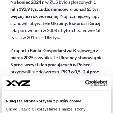
Na
koniec 2024 r.
w ZUS było zgłoszonych
1
mln 192,9 tys. cudzoziemców
, o
ponad 65 tys.
więcej niż rok wcześniej
. Najliczniejsze grupy
stanowili obywatele
Ukrainy, Białorusi i Gruzji
.
Dla porównania w 2008 r. było ich zaledwie
16
tys.
, a w 2015 r. –
185 tys.
Z raportu
Banku Gospodarstwa Krajowego z
marca 2025 r.
wynika, że
Ukraińcy stanowią ok.
5 proc. wszystkich pracujących w Polsce
i
przyczynili się do wzrostu
PKB o 0,5–2,4 proc.
rocznie
w latach 2013–2024.
Firmy, PKB i demografia
Niniejsza strona korzysta z plików cookie
Równolegle rośnie liczba firm zakładanych
Chcąc ułatwić Ci korzystanie z naszej strony
przez Ukraińców. Jak podała
„Rzeczpospolita”
,