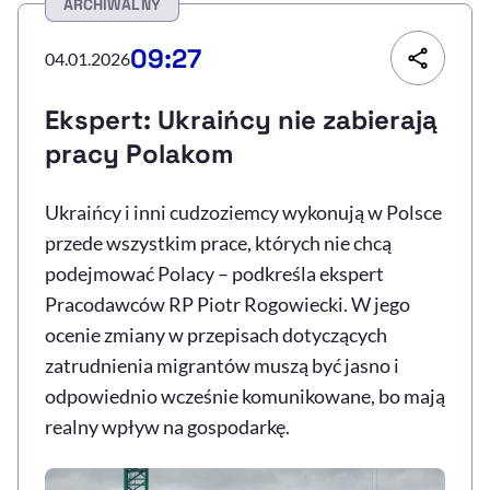
ARCHIWALNY
Resetuj opcje
09:27
04.01.2026
Ułatwienia dostępności wspierają:
Ekspert: Ukraińcy nie zabierają
pracy Polakom
Ukraińcy i inni cudzoziemcy wykonują w Polsce
przede wszystkim prace, których nie chcą
podejmować Polacy – podkreśla ekspert
Pracodawców RP Piotr Rogowiecki. W jego
, otwiera się w nowym 
Sprawdź, jak i dlaczego zwiększamy dostępność
ocenie zmiany w przepisach dotyczących
zatrudnienia migrantów muszą być jasno i
odpowiednio wcześnie komunikowane, bo mają
, otwiera się w nowym oknie
Zgłoś problem
Deklaracja dostępności
, otwiera się w no
realny wpływ na gospodarkę.