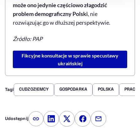
może ono jedynie częściowo złagodzić
problem demograficzny Polski
, nie
rozwiązując go w dłuższej perspektywie.
Źródło: PAP
Fikcyjne konsultacje w sprawie specustawy
ukraińskiej
CUDZOZIEMCY
GOSPODARKA
POLSKA
PRACA
Tagi
Udostępnij
Kopiuj link artykułu
Udostępnij na LinkedIn
Udostępnij na Twitterze
Udostępnij na Faceboo
Udostępnij przez