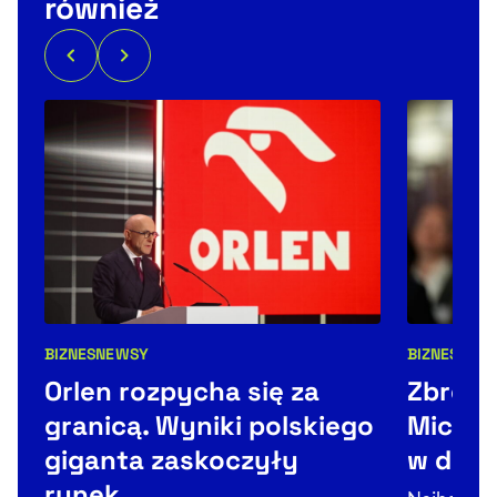
również
BIZNES
NEWSY
BIZNES
ŚWIA
Kategorie artykułu:
Kategorie 
Orlen rozpycha się za
Zbroje
granicą. Wyniki polskiego
Michal
giganta zaskoczyły
w dron
rynek