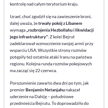
kontrolę nad całym terytorium kraju.
Izrael, choć zgodził się na zawieszenie broni,
dalej uważa, że
trwały pokój z Libanem
wymaga
„rozbrojenia Hezbollahu i likwidacji
jego infrastruktury"
. Z kolei Bejrut
zadeklarował wzmocnienie swojej armii przy
wsparciu USA. Wszystkie strony rozmów
potępiły też ostatnie ataki Iranu na państwa
regionu. Kolejna runda rozmów pokojowych
ma zacząć się 22 czerwca.
Porozumienie zawarto dwa dni po tym, jak
premier
Benjamin Netanjahu
nakazał
uderzenie na Dahiję – południowe
przedmieścia Bejrutu. To doprowadziło do