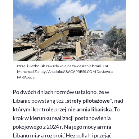
Izrael i Hezbollah zawarły kolejne zawieszenie broni. Fot.
Mohamad Zanaty / Anadolu/ABACAPRESS.COM Dostawca:
PAP/Abaca
Po dwóch dniach rozmów ustalono, że w
Libanie powstaną też
„strefy pilotażowe"
, nad
którymi kontrolę przejmie
armia libańska
. To
krok w kierunku realizacji postanowienia
pokojowego z 2024 r. Na jego mocy armia
Libanu miała rozbroić Hezbollah i przejąć