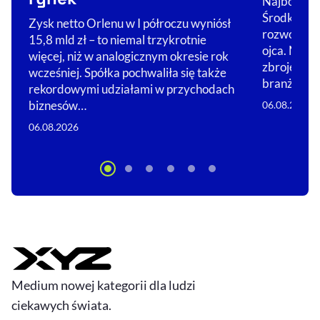
Najbogats
Środkowej 
Zysk netto Orlenu w I półroczu wyniósł
rozwojowi 
15,8 mld zł – to niemal trzykrotnie
ojca. Nie 
więcej, niż w analogicznym okresie rok
zbrojeniówc
wcześniej. Spółka pochwaliła się także
branż, w…
rekordowymi udziałami w przychodach
biznesów…
06.08.2026
06.08.2026
Medium nowej kategorii dla ludzi
ciekawych świata.