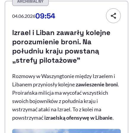
ARCHIWALNY
Resetuj opcje
09:54
04.06.2026
Ułatwienia dostępności wspierają:
Izrael i Liban zawarły kolejne
porozumienie broni. Na
południu kraju powstaną
„strefy pilotażowe”
Rozmowy w Waszyngtonie między Izraelem i
Libanem przyniosły kolejne
zawieszenie broni
.
, otwiera się w nowym 
Sprawdź, jak i dlaczego zwiększamy dostępność
Proirańska milicja ma wycofać wszystkich
swoich bojowników z południa kraju i
, otwiera się w nowym oknie
Zgłoś problem
Deklaracja dostępności
wstrzymać ataki na Izrael. To z kolei ma
, otwiera się w no
powstrzymać
izraelską ofensywę w Libanie
.