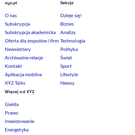
xyz.pl
Sekcje
O nas
Dzieje się!
Subskrypcja
Biznes
Subskrypcja akademicka
Analizy
Oferta dla zespołów i firm
Technologia
Newslettery
Polityka
Archiwalne relacje
Świat
Kontakt
Sport
Aplikacja mobilna
Lifestyle
XYZ Talks
Newsy
Więcej od XYZ
Giełda
Prawo
Inwestowanie
Energetyka