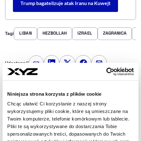
Trump bagatelizuje atak Iranu na Kuwejt
LIBAN
HEZBOLLAH
IZRAEL
ZAGRANICA
Z
Tagi
Udostępnij
Kopiuj link artykułu
Udostępnij na LinkedIn
Udostępnij na Twitterze
Udostępnij na Faceboo
Udostępnij przez
Strona główna
Na żywo
Izrael i Liban zawarły kolejne
Niniejsza strona korzysta z plików cookie
porozumienie broni. Na południu kraju powstaną „strefy
pilotażowe”
Chcąc ułatwić Ci korzystanie z naszej strony
wykorzystujemy pliki cookie, które są umieszczane na
Twoim komputerze, telefonie komórkowym lub tablecie.
Pliki te są wykorzystywane do dostarczania Tobie
Najnowsze
spersonalizowanych treści, dopasowanych do Twoich