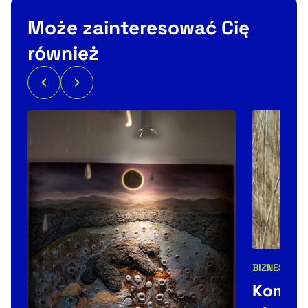
Może zainteresować Cię
również
BIZNES
Kategorie 
Kombi