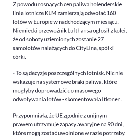
Z powodu rosnących cen paliwa holenderskie
linie lotnicze KLM zamierzają odwołać 160
lotów w Europie w nadchodzącym miesiącu.
Niemiecki przewoźnik Lufthansa ogłosił z kolei,
że od soboty uziemionych zostanie 27
samolotów należących do CityLine, spółki
córki.
- To są decyzje poszczególnych lotnisk. Nic nie
wskazuje na systemowe braki paliwa, które
mogłyby doprowadzić do masowego
odwoływania lotów - skomentowała Itkonen.
Przypomniała, że UE zgodnie z unijnym
prawem utrzymuje zapasy awaryjne na 90 dni,
które mogą zostać uwolnione w razie potrzeby.