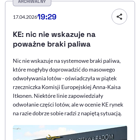
ARCHIWALNY
Resetuj opcje
19:29
17.04.2026
Ułatwienia dostępności wspierają:
KE: nic nie wskazuje na
poważne braki paliwa
Nic nie wskazuje na systemowe braki paliwa,
które mogłyby doprowadzić do masowego
odwoływania lotów - oświadczyła w piątek
rzeczniczka Komisji Europejskiej Anna-Kaisa
, otwiera się w nowym 
Sprawdź, jak i dlaczego zwiększamy dostępność
Itkonen. Niektóre linie zapowiedziały
odwołanie części lotów, ale w ocenie KE rynek
na razie dobrze sobie radzi z napiętą sytuacją.
, otwiera się w nowym oknie
Zgłoś problem
Deklaracja dostępności
, otwiera się w no