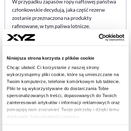
W przypadku zapasów ropy naftowej państwa
członkowskie decydują, jaka część rezerw
zostanie przeznaczona na produkty
rafinowane, w tym paliwa lotnicze.
Źródło: PAP
Niniejsza strona korzysta z plików cookie
Chcąc ułatwić Ci korzystanie z naszej strony
GOSPODARKA
PALIWO LOTNICZE
ZAGRANICA
Tagi
wykorzystujemy pliki cookie, które są umieszczane na
Twoim komputerze, telefonie komórkowym lub tablecie.
Pliki te są wykorzystywane do dostarczania Tobie
spersonalizowanych treści, dopasowanych do Twoich
Udostępnij
Kopiuj link artykułu
zainteresowań artykułów i informacji reklamowych oraz
Udostępnij na LinkedIn
Udostępnij na Twitterze
Udostępnij na Faceboo
Udostępnij przez
pomagają nam zrozumieć Twoje potrzeby i dzięki temu
doskonalić funkcjonalności serwisu.
Strona główna
Na żywo
KE: nic nie wskazuje na
Część z plików jest niezbędna do prawidłowego działania
poważne braki paliwa