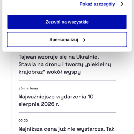
Pokaż szczegóły
serwisu i jego funkcjonalności.
Jeżeli nie wyrażasz zgody na zapisywanie plików cookie,
możesz łatwo zarządzać swoimi uprawnieniami, np. we
Zezwól na wszystkie
Najnowsze
własnej przeglądarce internetowej lub po wybraniu opcji
Zarządzaj cookie.
Spersonalizuj
3 min temu
Szczegółowe informacje na ten temat znajdziesz w
Tajwan wzoruje się na Ukrainie.
naszej
Polityce Prywatności
.
Stawia na drony i tworzy „piekielny
krajobraz" wokół wyspy
26 min temu
Najważniejsze wydarzenia 10
sierpnia 2026 r.
05:50
Najniższa cena już nie wystarcza. Tak