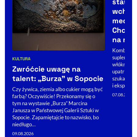
stawia 
wchodz
medycz
Chce p
na roz
Kombinat K
suplementó
KULTURA
Kategorie artykułu:
włóknistyc
Zwróćcie uwagę na
upatruje w
talent: „Burza” w Sopocie
szuka fina
i eksportu.
Czy żywica, ziemia albo cukier mogą być
07.08.2026
farbą? Oczywiście! Przekonamy się o
tym na wystawie „Burza” Marcina
Janusza w Państwowej Galerii Sztuki w
Sopocie. Zapamiętajcie to nazwisko, bo
niedługo…
09.08.2026