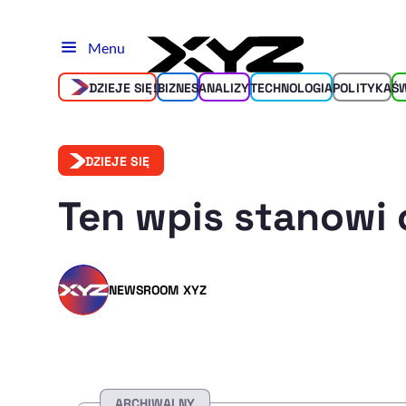
Menu
DZIEJE SIĘ!
BIZNES
ANALIZY
TECHNOLOGIA
POLITYKA
Ś
DZIEJE SIĘ
Ten wpis stanowi 
NEWSROOM XYZ
ARCHIWALNY