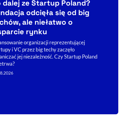
 dalej ze Startup Poland?
Nowy wyś
ndacja odcięła się od big
strategi
chów, ale niełatwo o
wpływów
parcie rynku
Kto naprawdę
– Chiny – jest
ansowanie organizacji reprezentującej
rzeczywistości
rtupy i VC przez big techy zaczęło
rywalizacji cz
aniczać jej niezależność. Czy Startup Poland
europejskiego
etrwa?
04.08.2026
08.2026