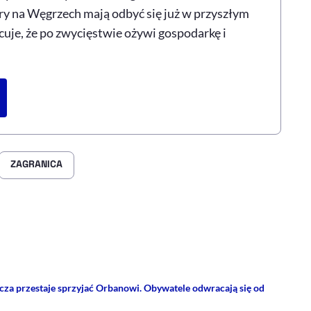
ry na Węgrzech mają odbyć się już w przyszłym
uje, że po zwycięstwie ożywi gospodarkę i
ZAGRANICA
rze
 Facebooku
ij przez e-mail
za przestaje sprzyjać Orbanowi. Obywatele odwracają się od