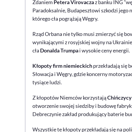
Zdaniem
Petera Virovacza
z banku ING "wę
Paradoksalnie, Budapesztowi szkodzi jego n
którego cła pogrążają Węgry.
Rząd Orbana nie tylko musi zmierzyć się bo
wynikającymi z rosyjskiej wojny na Ukrainie
cła
Donalda Trumpa
i wysokie ceny energii.
Kłopoty firm niemieckich
przekładają się 
Słowacja i Węgry, gdzie koncerny motoryza
tysiące ludzi.
Z kłopotów Niemców korzystają
Chińczycy
otworzenie swojej siedziby i budowę fabryk
Debreczynie zakład produkujący baterie bu
Wszystkie te kłopoty przekładają się na pol