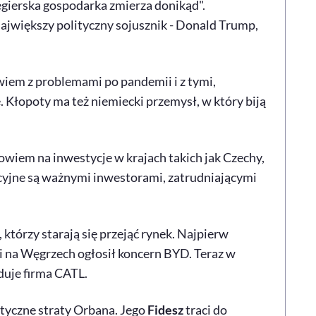
gierska gospodarka zmierza donikąd".
ajwiększy polityczny sojusznik - Donald Trump,
wiem z problemami po pandemii i z tymi,
. Kłopoty ma też niemiecki przemysł, w który biją
bowiem na inwestycje w krajach takich jak Czechy,
cyjne są ważnymi inwestorami, zatrudniającymi
, którzy starają się przejąć rynek. Najpierw
i na Węgrzech ogłosił koncern BYD. Teraz w
duje firma CATL.
ityczne straty Orbana. Jego
Fidesz
traci do