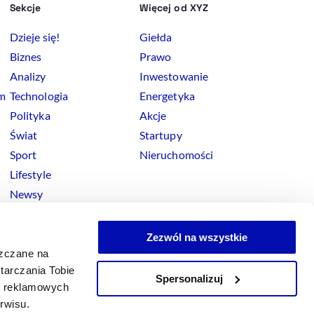
Sekcje
Więcej od XYZ
Dzieje się!
Giełda
Biznes
Prawo
Analizy
Inwestowanie
rm
Technologia
Energetyka
Polityka
Akcje
Świat
Startupy
Sport
Nieruchomości
Lifestyle
Newsy
Zezwól na wszystkie
szczane na
tarczania Tobie
Spersonalizuj
okies
ji reklamowych
x
Linkedin
Facebook
Instagram
Youtube
erwisu.