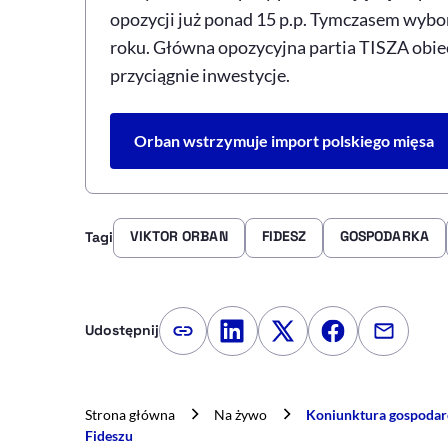
opozycji już ponad 15 p.p. Tymczasem wybo
roku. Główna opozycyjna partia TISZA obiec
przyciągnie inwestycje.
Orban wstrzymuje import polskiego mięsa
VIKTOR ORBAN
FIDESZ
GOSPODARKA
Tagi
Udostępnij
Kopiuj link artykułu
Udostępnij na LinkedIn
Udostępnij na Twitte
Udostępnij na
Udostępn
Strona główna
Na żywo
Koniunktura gospodarc
Fideszu