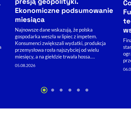
presją geopolityki.
a
Co
Ekonomiczne podsumowanie
Fu
miesiąca
te
ws
Najnowsze dane wskazują, że polska
gospodarka weszła w lipiec z impetem.
Fin
Konsumenci zwiększali wydatki, produkcja
a
sta
przemysłowa rosła najszybciej od wielu
ogr
miesięcy, a na giełdzie trwała hossa.…
prz
05.08.2026
06.