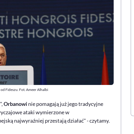
od Fideszu. Fot. Ameer Alhalbi
",
Orbanowi
nie pomagają już jego tradycyjne
Zwyczajowe ataki wymierzone w
jską najwyraźniej przestają działać" - czytamy.