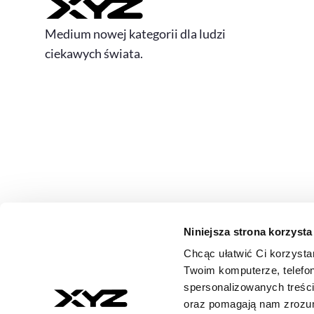
Medium nowej kategorii dla ludzi
ciekawych świata.
Niniejsza strona korzysta
Chcąc ułatwić Ci korzysta
© 2026 XYZ. Wszystkie prawa zastrzeżone
Twoim komputerze, telefon
All rights reserved
spersonalizowanych treśc
ISSN 3071-8147
oraz pomagają nam zrozumi