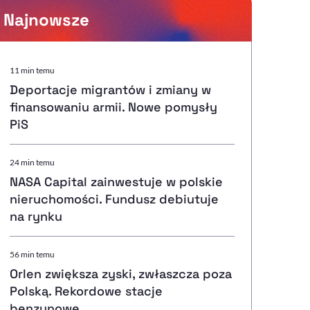
Najnowsze
Powiększenie kursora
11 min temu
Deportacje migrantów i zmiany w
Resetuj opcje
finansowaniu armii. Nowe pomysły
PiS
Ułatwienia dostępności wspierają:
24 min temu
NASA Capital zainwestuje w polskie
nieruchomości. Fundusz debiutuje
, otwiera się w nowym ok
Sprawdź, jak i dlaczego zwiększamy dostępność
na rynku
56 min temu
, otwiera się w nowym oknie
Zgłoś problem
Deklaracja dostępności
, otwiera się w nowy
Orlen zwiększa zyski, zwłaszcza poza
Polską. Rekordowe stacje
benzynowe