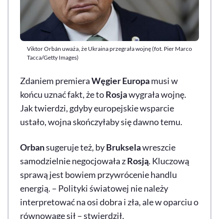
Viktor Orbán uważa, że Ukraina przegrała wojnę (fot. Pier Marco
Tacca/Getty Images)
Zdaniem premiera
Węgier
Europa
musi w
końcu uznać fakt, że to
Rosja
wygrała wojnę.
Jak twierdzi, gdyby europejskie wsparcie
ustało, wojna skończyłaby się dawno temu.
Orban
sugeruje też, by
Bruksela
wreszcie
samodzielnie negocjowała z
Rosją
. Kluczową
sprawą jest bowiem przywrócenie handlu
energią. – Polityki światowej nie należy
interpretować na osi dobra i zła, ale w oparciu o
równowagę sił – stwierdził.