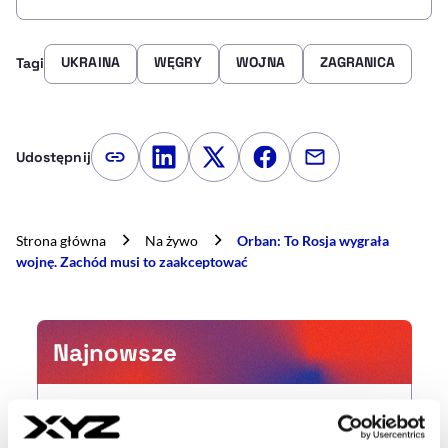
UKRAINA
WĘGRY
WOJNA
ZAGRANICA
Tagi
Udostępnij
Kopiuj link artykułu
Udostępnij na LinkedIn
Udostępnij na Twitterze
Udostępnij na Faceboo
Udostępnij przez
Strona główna
Na żywo
Orban: To Rosja wygrała
wojnę. Zachód musi to zaakceptować
Najnowsze
16:28