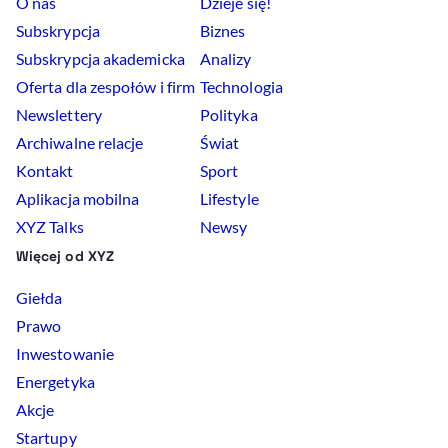
O nas
Dzieje się!
Subskrypcja
Biznes
Subskrypcja akademicka
Analizy
Oferta dla zespołów i firm
Technologia
Newslettery
Polityka
Archiwalne relacje
Świat
Kontakt
Sport
Aplikacja mobilna
Lifestyle
XYZ Talks
Newsy
Więcej od XYZ
Giełda
Prawo
Inwestowanie
Energetyka
Akcje
Startupy