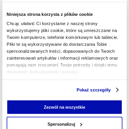
Amerykański wywiad ocenia, że Rosja
może przygotowywać poważną
Niniejsza strona korzysta z plików cookie
prowokację wobec NATO. Celem
może być Polska
Chcąc ułatwić Ci korzystanie z naszej strony
wykorzystujemy pliki cookie, które są umieszczane na
Twoim komputerze, telefonie komórkowym lub tablecie.
16:03
Pliki te są wykorzystywane do dostarczania Tobie
Prezydent Serbii zapewnia, że jego
spersonalizowanych treści, dopasowanych do Twoich
kraj nie sprzeciwi się szybkiej akcesji
zainteresowań artykułów i informacji reklamowych oraz
Ukrainy do Unii Europejskiej
pomagają nam zrozumieć Twoje potrzeby i dzięki temu
doskonalić funkcjonalności serwisu.
15:05
Elewarr dostał dodatkowe 120 mln zł
Część z plików jest niezbędna do prawidłowego działania
Pokaż szczegóły
na skup płodów rolnych. „To
serwisu i jego funkcjonalności.
ogromna szansa dla polskich
Jeżeli nie wyrażasz zgody na zapisywanie plików cookie,
rolników”
możesz łatwo zarządzać swoimi uprawnieniami, np. we
Zezwól na wszystkie
własnej przeglądarce internetowej lub po wybraniu opcji
Zarządzaj cookie.
14:20
Spersonalizuj