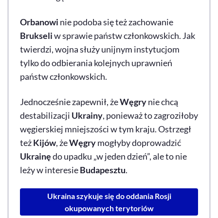
Orbanowi
nie podoba się też zachowanie
Brukseli
w sprawie państw członkowskich. Jak
twierdzi, wojna służy unijnym instytucjom
tylko do odbierania kolejnych uprawnień
państw członkowskich.
Jednocześnie zapewnił, że
Węgry
nie chcą
destabilizacji
Ukrainy
, ponieważ to zagroziłoby
węgierskiej mniejszości w tym kraju. Ostrzegł
też
Kijów
, że
Węgry
mogłyby doprowadzić
Ukrainę
do upadku „w jeden dzień”, ale to nie
leży w interesie
Budapesztu
.
Ukraina szykuje się do oddania Rosji
okupowanych terytoriów