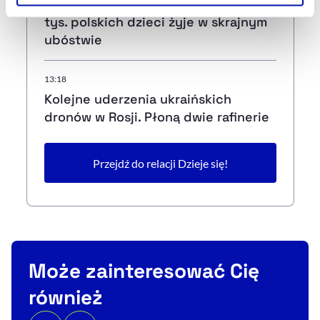
Polski Czerwony Krzyż: ponad 360
Szczegółowe informacje na ten temat znajdziesz w
tys. polskich dzieci żyje w skrajnym
naszej
Polityce Prywatności
.
ubóstwie
13:18
Kolejne uderzenia ukraińskich
dronów w Rosji. Płoną dwie rafinerie
Przejdź do relacji Dzieje się!
Może zainteresować Cię
również