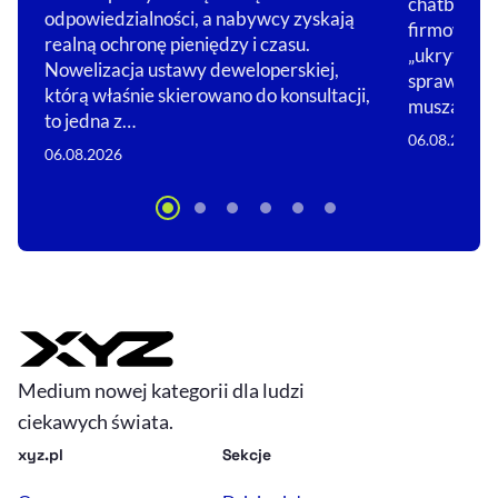
chatbotem 
odpowiedzialności, a nabywcy zyskają
firmowych.
realną ochronę pieniędzy i czasu.
„ukryta” je
Nowelizacja ustawy deweloperskiej,
sprawą now
którą właśnie skierowano do konsultacji,
muszą ją u
to jedna z…
06.08.2026
06.08.2026
Medium nowej kategorii dla ludzi
ciekawych świata.
xyz.pl
Sekcje