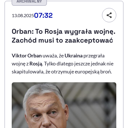
ARCHIWALNY
Resetuj opcje
07:32
13.08.2025
Ułatwienia dostępności wspierają:
Orban: To Rosja wygrała wojnę.
Zachód musi to zaakceptować
Viktor Orban
uważa, że
Ukraina
przegrała
wojnę z
Rosją
. Tylko dlatego jeszcze jednak nie
skapitulowała, że otrzymuje europejską broń.
, otwiera się w nowym 
Sprawdź, jak i dlaczego zwiększamy dostępność
, otwiera się w nowym oknie
Zgłoś problem
Deklaracja dostępności
, otwiera się w no