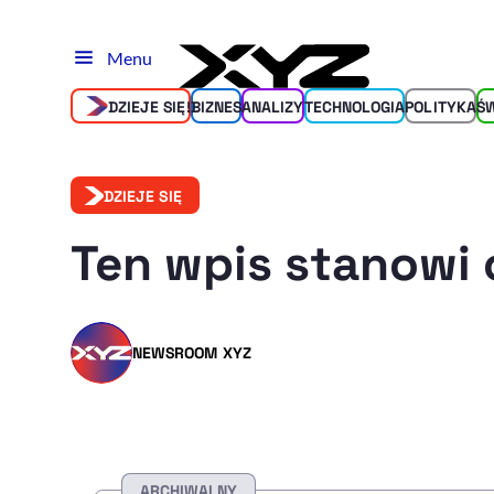
Menu
DZIEJE SIĘ!
BIZNES
ANALIZY
TECHNOLOGIA
POLITYKA
Ś
DZIEJE SIĘ
Ten wpis stanowi 
NEWSROOM XYZ
ARCHIWALNY