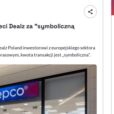
eci Dealz za "symboliczną
alz Poland inwestorowi z europejskiego sektora
asowym, kwota transakcji jest „symboliczna".