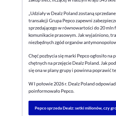
„Udziały w Dealz Poland zostaną sprzedane
transakcji Grupa Pepco zapewni zabezpiecz
sprzedającego w równowartości do 20 mln f
komunikacie prasowym. Jak wyjaśniono, tran
niezbędnych zgód organów antymonopolow
Chęć pozbycia się marki Pepco ogłosiło na p
chętnych na przejęcie Dealz Poland. Jak pod
się ona w plany grupy i powinna poprawić 
W I połowie 2026 r. Dealz Poland odpowiada
poinformowało Pepco.
Pepco sprzeda Dealz: setki milionów, czy gro