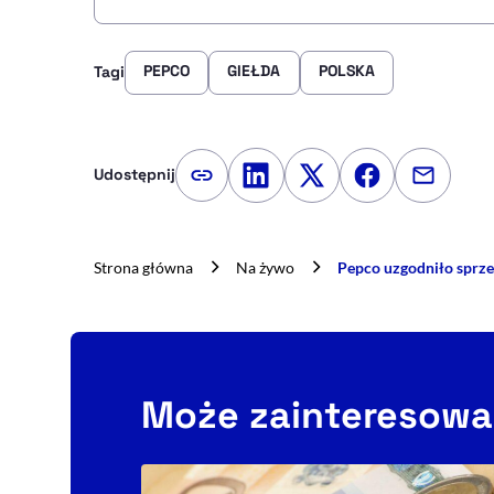
PEPCO
GIEŁDA
POLSKA
Tagi
Udostępnij
Kopiuj link artykułu
Udostępnij na LinkedIn
Udostępnij na Twitte
Udostępnij na
Udostępn
Strona główna
Na żywo
Pepco uzgodniło sprze
Może zainteresowa