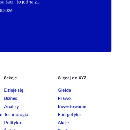
sultacji, to jedna z…
segmencie. Dl
zwiększenie m
08.2026
07.08.2026
Sekcje
Więcej od XYZ
Dzieje się!
Giełda
Biznes
Prawo
Analizy
Inwestowanie
rm
Technologia
Energetyka
Polityka
Akcje