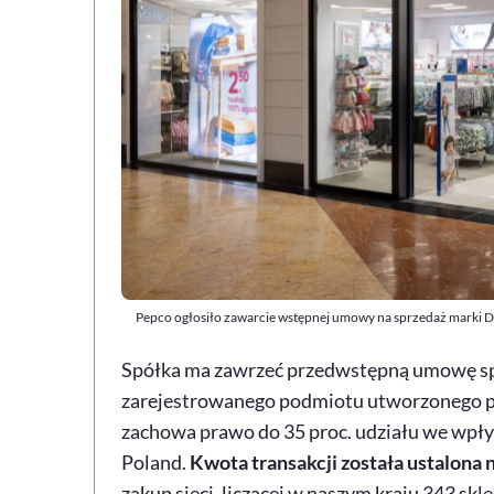
Pepco ogłosiło zawarcie wstępnej umowy na sprzedaż marki De
Spółka ma zawrzeć przedwstępną umowę spr
zarejestrowanego podmiotu utworzonego pr
zachowa prawo do 35 proc. udziału we wpły
Poland.
Kwota transakcji została ustalona na
zakup sieci, liczącej w naszym kraju 343 skle