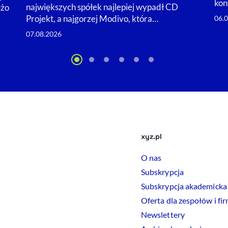
kon
największych spółek najlepiej wypadł CD
użo
Projekt, a najgorzej Modivo, która…
06.
07.08.2026
xyz.pl
O nas
Subskrypcja
Subskrypcja akademicka
Oferta dla zespołów i fi
Newslettery