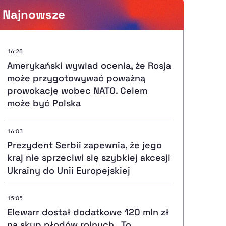
Najnowsze
Powiększenie kursora
16:28
Amerykański wywiad ocenia, że Rosja
Resetuj opcje
może przygotowywać poważną
prowokację wobec NATO. Celem
Ułatwienia dostępności wspierają:
może być Polska
16:03
Prezydent Serbii zapewnia, że jego
, otwiera się w nowym ok
Sprawdź, jak i dlaczego zwiększamy dostępność
kraj nie sprzeciwi się szybkiej akcesji
Ukrainy do Unii Europejskiej
, otwiera się w nowym oknie
Zgłoś problem
Deklaracja dostępności
, otwiera się w nowy
15:05
Elewarr dostał dodatkowe 120 mln zł
na skup płodów rolnych. „To