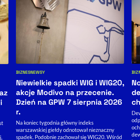
BIZNES
NEWSY
BIZ
Kategorie artykułu:
Kat
Niewielkie spadki WIG i WIG20,
No
akcje Modivo na przecenie.
de
az
Dzień na GPW 7 sierpnia 2026
ch
i
r.
Dew
odp
Na koniec tygodnia główny indeks
st
och
warszawskiej giełdy odnotował nieznaczny
dew
spadek. Podobnie zachował się WIG20. Wśród
j,