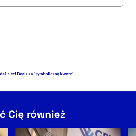
rze
 Facebooku
ij przez e-mail
daż sieci Dealz za "symboliczną kwotę"
ć Cię również