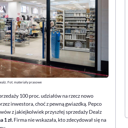
alz. Fot. materiały prasowe
zedaży 100 proc. udziałów na rzecz nowo
zez inwestora, choć z pewną gwiazdką. Pepco
wów z jakiejkolwiek przyszłej sprzedaży Dealz
 1 zł.
Firma nie wskazała, kto zdecydował się na
py.