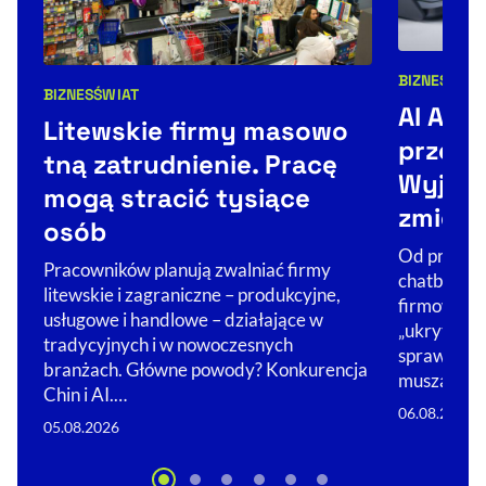
BIZNES
TECH
Kategorie 
BIZNES
ŚWIAT
Kategorie artykułu:
AI Act,
Litewskie firmy masowo
przejrz
tną zatrudnienie. Pracę
Wyjaśn
mogą stracić tysiące
zmienił
osób
Od prosteg
Pracowników planują zwalniać firmy
chatbotem 
litewskie i zagraniczne – produkcyjne,
firmowych.
usługowe i handlowe – działające w
„ukryta” je
tradycyjnych i w nowoczesnych
sprawą now
branżach. Główne powody? Konkurencja
muszą ją u
Chin i AI.…
06.08.2026
05.08.2026