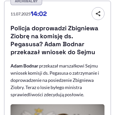
ARCHIWALNY
Resetuj opcje
14:02
11.07.2025
Ułatwienia dostępności wspierają:
Policja doprowadzi Zbigniewa
Ziobrę na komisję ds.
Pegasusa? Adam Bodnar
przekazał wniosek do Sejmu
Adam Bodnar
przekazał marszałkowi Sejmu
wniosek komisji ds. Pegasusa o zatrzymanie i
, otwiera się w nowym 
Sprawdź, jak i dlaczego zwiększamy dostępność
doprowadzenie na posiedzenie Zbigniewa
Ziobry. Teraz o losie byłego ministra
, otwiera się w nowym oknie
Zgłoś problem
Deklaracja dostępności
sprawiedliwości zdecydują posłowie.
, otwiera się w no