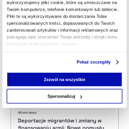
Udostępnij na LinkedIn
Udostępnij na Twitterze
Udostępnij na Faceboo
Udostępnij przez
wykorzystujemy pliki cookie, które są umieszczane na
Twoim komputerze, telefonie komórkowym lub tablecie.
Pliki te są wykorzystywane do dostarczania Tobie
Strona główna
Na żywo
Policja doprowadzi Zbigniewa
spersonalizowanych treści, dopasowanych do Twoich
Ziobrę na komisję ds. Pegasusa? Adam Bodnar przekazał wniosek
zainteresowań artykułów i informacji reklamowych oraz
do Sejmu
pomagają nam zrozumieć Twoje potrzeby i dzięki temu
doskonalić funkcjonalności serwisu.
Część z plików jest niezbędna do prawidłowego działania
Najnowsze
Pokaż szczegóły
serwisu i jego funkcjonalności.
Jeżeli nie wyrażasz zgody na zapisywanie plików cookie,
możesz łatwo zarządzać swoimi uprawnieniami, np. we
Zezwól na wszystkie
31 min temu
własnej przeglądarce internetowej lub po wybraniu opcji
Orlen rozpycha się za granicą. Wyniki
Zarządzaj cookie.
polskiego giganta zaskoczyły rynek
Spersonalizuj
Szczegółowe informacje na ten temat znajdziesz w
48 min temu
naszej
Polityce Prywatności
.
Deportacje migrantów i zmiany w
finansowaniu armii. Nowe pomysły