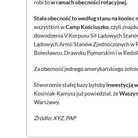
robi to
w ramach obecności rotacyjnej
.
Stała obecność to według stanu na koniec 
wszystkim w
Camp Kościuszko,
czyli znajd
dowodzenia V Korpusu Sił Lądowych Stanó
Lądowych Armii Stanów Zjednoczonych w P
Bolesławcu, Drawsku Pomorskim i w Redzi
Za obecność jednego amerykańskiego żołnier
Stworzenie stałej bazy byłoby
inwestycją w
Kosiniak-Kamysz już powiedział, że
Waszyn
Warszawy.
Źródło: XYZ, PAP