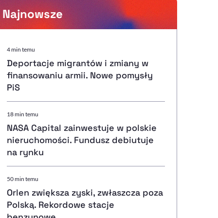
Najnowsze
Powiększenie kursora
4 min temu
Deportacje migrantów i zmiany w
Resetuj opcje
finansowaniu armii. Nowe pomysły
PiS
Ułatwienia dostępności wspierają:
18 min temu
NASA Capital zainwestuje w polskie
nieruchomości. Fundusz debiutuje
, otwiera się w nowym ok
Sprawdź, jak i dlaczego zwiększamy dostępność
na rynku
50 min temu
, otwiera się w nowym oknie
Zgłoś problem
Deklaracja dostępności
, otwiera się w nowy
Orlen zwiększa zyski, zwłaszcza poza
Polską. Rekordowe stacje
benzynowe