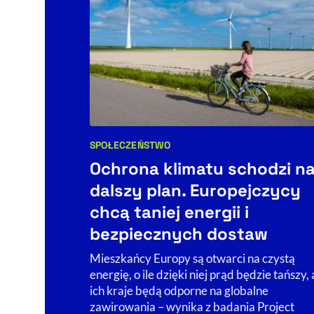
SPOŁECZEŃSTWO
Kategorie artykułu:
Ochrona klimatu schodzi n
dalszy plan. Europejczycy
chcą taniej energii i
bezpiecznych dostaw
Mieszkańcy Europy są otwarci na czystą
energię, o ile dzięki niej prąd będzie tańszy, 
ich kraje będą odporne na globalne
zawirowania – wynika z badania Project