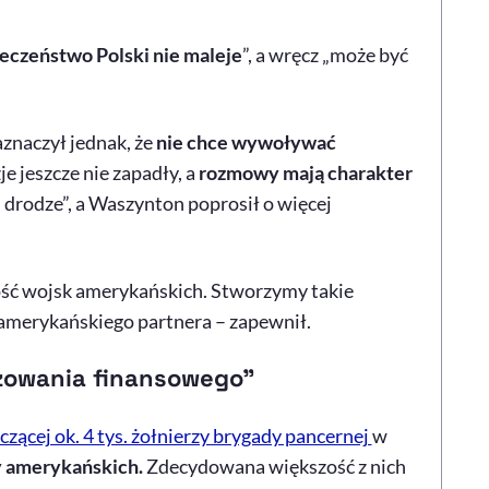
czeństwo Polski nie maleje
”, a wręcz „może być
znaczył jednak, że
nie chce wywoływać
je jeszcze nie zapadły, a
rozmowy mają charakter
j drodze”, a Waszynton poprosił o więcej
ość wojsk amerykańskich. Stworzymy takie
 amerykańskiego partnera – zapewnił.
żowania finansowego”
zącej ok. 4 tys. żołnierzy brygady pancernej
w
zy amerykańskich.
Zdecydowana większość z nich