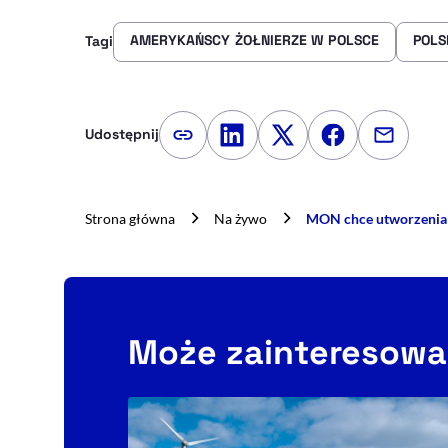
AMERYKAŃSCY ŻOŁNIERZE W POLSCE
POLS
Tagi
Udostępnij
Kopiuj link artykułu
Udostępnij na LinkedIn
Udostępnij na Twitte
Udostępnij na
Udostępn
Strona główna
Na żywo
MON chce utworzenia 
Może zainteresowa