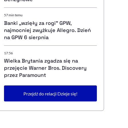
57 min temu
Banki „wzięły za rogi" GPW,
najmocniej zwyżkuje Allegro. Dzień
na GPW 6 sierpnia
17:56
Wielka Brytania zgadza się na
przejęcie Warner Bros. Discovery
przez Paramount
Przejdź do relacji Dzieje się!