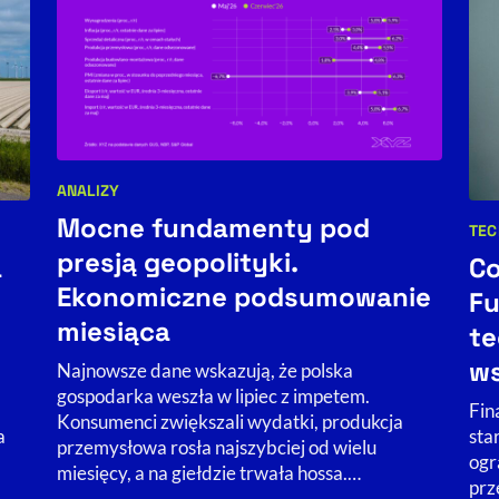
ANALIZY
Kategorie artykułu:
Mocne fundamenty pod
TEC
Kat
presją geopolityki.
a
Co
Ekonomiczne podsumowanie
Fu
miesiąca
te
ws
Najnowsze dane wskazują, że polska
gospodarka weszła w lipiec z impetem.
Fin
Konsumenci zwiększali wydatki, produkcja
a
sta
przemysłowa rosła najszybciej od wielu
ogr
miesięcy, a na giełdzie trwała hossa.…
prz