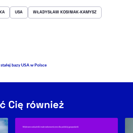
KA
USA
WŁADYSŁAW KOSINIAK-KAMYSZ
rze
 Facebooku
ij przez e-mail
stałej bazy USA w Polsce
ć Cię również