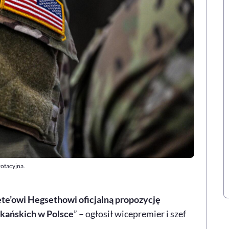
otacyjna.
e’owi Hegsethowi oficjalną propozycję
ykańskich w Polsce
” – ogłosił wicepremier i szef