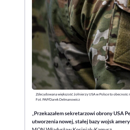
Zdecydowana większość żołnierzy USA w Polsce to obecnośc r
Fot. PAP/Darek Delmanowicz
„
Przekazałem sekretarzowi obrony USA Pet
utworzenia nowej, stałej bazy wojsk amer
MON Władysław Kosiniak-Kamysz.