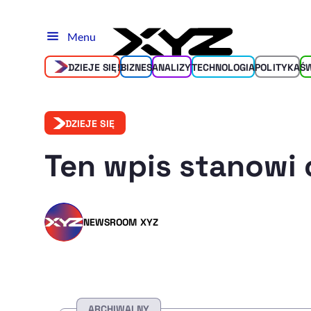
Menu
DZIEJE SIĘ!
BIZNES
ANALIZY
TECHNOLOGIA
POLITYKA
Ś
DZIEJE SIĘ
Ten wpis stanowi 
NEWSROOM XYZ
ARCHIWALNY