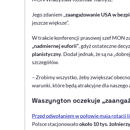
Jego zdaniem „
zaangażowanie USA w bezpie
jeszcze większe”.
W trakcie konferencji prasowej szef MON za
„nadmiernej euforii”
, gdyż ostateczne decyz
planistyczny
. Dodał jednak, że są na „dobre
szczegółów.
– Zrobimy wszystko, żeby zwiększać obecn
warunki, które będą atrakcyjne dla naszego
Waszyngton
oczekuje „zaanga
Przed odwołaniem w połowie maja rotacji lic
Polsce stacjonowało
około 10 tys. żołnier