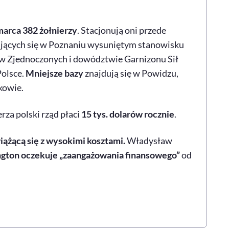
marca 382 żołnierzy
. Stacjonują oni przede
ujących się w Poznaniu wysuniętym stanowisku
w Zjednoczonych i dowództwie Garnizonu Sił
olsce.
Mniejsze bazy
znajdują się w Powidzu,
kowie.
za polski rząd płaci
15 tys. dolarów rocznie
.
iążącą się z wysokimi kosztami.
Władysław
gton oczekuje „zaangażowania finansowego”
od