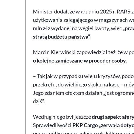
Minister dodał, że w grudniu 2025 r. RARS 
użytkowania zalegającego w magazynach węg
mln zł
z wydanej na węgiel kwoty, więc
„pra
stratą budżetu państwa”.
Marcin Kierwiński zapowiedział też, że w po
o kolejne zamieszane w proceder osoby.
– Tak jak w przypadku wielu kryzysów, podob
przekrętu, do wielkiego skoku na kasę – mówi
Jego zdaniem efektem działań „jest ogromn
dziś”.
Według niego był jeszcze
drugi aspekt afer
Sprawiedliwości
PKP Cargo „zerwała dot
przez spółkę i przez kolejny rok, kilka miesi