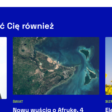
ć Cię również
ŚWIAT
BIZ
Kategorie artykułu:
Kat
Nowy wyścig o Afrykę. 4
El