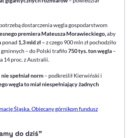
rat gigantycznych rozmiarów
– powiedział
z potrzebą dostarczenia węgla gospodarstwom
zesnego premiera Mateusza Morawieckiego,
aby
a ponad
1,3 mld zł –
z czego 900 mln zł pochodziło
 gminnych –
do Polski trafiło
750 tys. ton węgla
–
 14 proc. z Australii.
 nie spełniał norm
– podkreślił Kierwiński i
ego węgla to miał niespełniający żadnych
ację Śląska. Obiecany górnikom fundusz
amy do dziś”