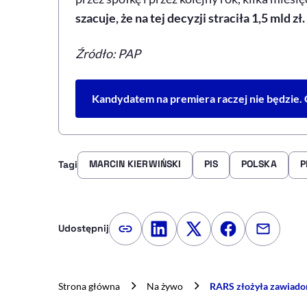
szacuje, że na tej decyzji straciła 1,5 mld zł.
Źródło: PAP
Kandydatem na premiera raczej nie będzie.
MARCIN KIERWIŃSKI
PIS
POLSKA
P
Tagi
Udostępnij
Kopiuj link artykułu
Udostępnij na LinkedIn
Udostępnij na Twitte
Udostępnij na
Udostępn
Strona główna
Na żywo
RARS złożyła zawiadom