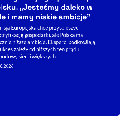
lsku. „Jesteśmy daleko w
deszczow
le i mamy niskie ambicje”
dane?
isja Europejska chce przyspieszyć
Sprawdziliśmy
ktryfikację gospodarki, ale Polska ma
oraz opady de
cznie niższe ambicje. Eksperci podkreślają,
wakacyjnych k
sukces zależy od niższych cen prądu,
Zakopanem.
budowy sieci i większych…
04.08.2026
08.2026