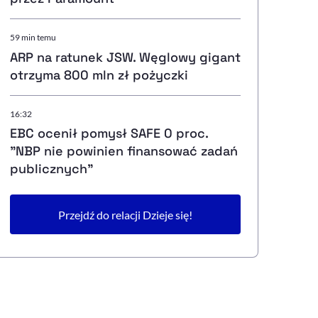
59 min temu
ARP na ratunek JSW. Węglowy gigant
otrzyma 800 mln zł pożyczki
16:32
EBC ocenił pomysł SAFE 0 proc.
"NBP nie powinien finansować zadań
publicznych"
Przejdź do relacji Dzieje się!