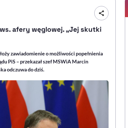
s. afery węglowej. „Jej skutki
łoży zawiadomienie o możliwości popełnienia
ądu PiS – przekazał szef MSWiA Marcin
ska odczuwa do dziś.