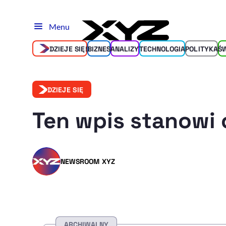
Menu
DZIEJE SIĘ!
BIZNES
ANALIZY
TECHNOLOGIA
POLITYKA
Ś
DZIEJE SIĘ
Ten wpis stanowi 
NEWSROOM XYZ
ARCHIWALNY