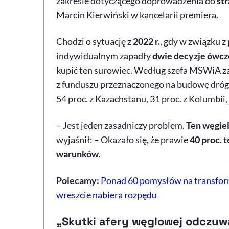
zakresie dotyczącego doprowadzenia do
st
Marcin Kierwiński w kancelarii premiera.
Chodzi o sytuację z
2022 r.
, gdy w związku 
indywidualnym zapadły
dwie decyzje ówc
kupić ten surowiec. Według szefa MSWiA z
z funduszu przeznaczonego na budowę dróg
54 proc. z Kazachstanu, 31 proc. z Kolumbii, a
– Jest jeden zasadniczy problem.
Ten węgiel
wyjaśnił: – Okazało się, że prawie
40 proc. t
warunków
.
Polecamy:
Ponad 60 pomysłów na transform
wreszcie nabiera rozpędu
„
Skutki afery węglowej odczuw