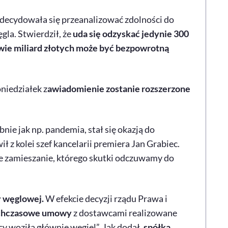
zdecydowała się przeanalizować zdolności do
la. Stwierdził, że
uda się odzyskać jedynie 300
wie miliard złotych może być bezpowrotną
niedziałek z
awiadomienie zostanie rozszerzone
nie jak np. pandemia, stał się okazją do
ł z kolei szef kancelarii premiera Jan Grabiec.
e zamieszanie, którego skutki odczuwamy do
y węglowej.
W efekcie decyzji rządu Prawa i
ychczasowe umowy
z dostawcami realizowane
ęcy woziła głównie węgiel”. Jak dodał,
spółka