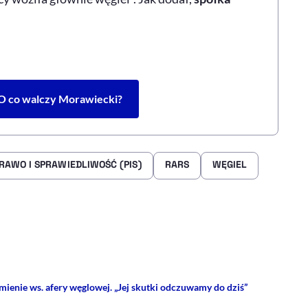
 O co walczy Morawiecki?
RAWO I SPRAWIEDLIWOŚĆ (PIS)
RARS
WĘGIEL
rze
 Facebooku
ij przez e-mail
ienie ws. afery węglowej. „Jej skutki odczuwamy do dziś”