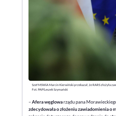
Szef MSWiA Marcin Kierwiński przekazał, że RARS złożyła zaw
Fot. PAP/Leszek Szymański
–
Afera węglowa
rządu pana Morawieckiego
zdecydowała o złożeniu zawiadomienia o m