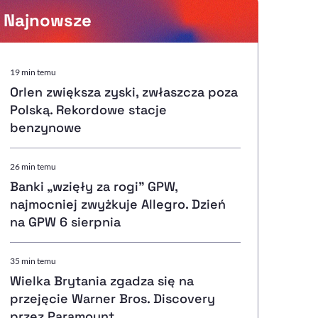
Najnowsze
Powiększenie kursora
19 min temu
Orlen zwiększa zyski, zwłaszcza poza
Resetuj opcje
Polską. Rekordowe stacje
benzynowe
Ułatwienia dostępności wspierają:
26 min temu
Banki „wzięły za rogi" GPW,
najmocniej zwyżkuje Allegro. Dzień
, otwiera się w nowym ok
Sprawdź, jak i dlaczego zwiększamy dostępność
na GPW 6 sierpnia
35 min temu
, otwiera się w nowym oknie
Zgłoś problem
Deklaracja dostępności
, otwiera się w nowy
Wielka Brytania zgadza się na
przejęcie Warner Bros. Discovery
przez Paramount