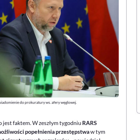
iadomienie do prokuratury ws. afery węglowej.
 jest faktem. W zeszłym tygodniu
RARS
ożliwości popełnienia przestępstwa
w tym