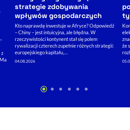
strategie zdobywania
po
o
wpływów gospodarczych
ty
Kto naprawdę inwestuje w Afryce? Odpowiedź
Kom
– Chiny – jest intuicyjna, ale błędna. W
ele
rzeczywistości kontynent stał się polem
zna
e-
rywalizacji czterech zupełnie różnych strategii:
że 
europejskiego kapitału,…
roz
 z
. Ma
04.08.2026
05.