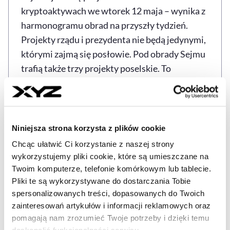
kryptoaktywach we wtorek 12 maja – wynika z
harmonogramu obrad na przyszły tydzień.
Projekty rządu i prezydenta nie będą jedynymi,
którymi zajmą się posłowie. Pod obrady Sejmu
trafią także trzy projekty poselskie. To
propozycje złożone przez posłów Polski 2050,
projekt autorstwa PiS oraz Konfederacji.
Źródło: PAP
Niniejsza strona korzysta z plików cookie
Chcąc ułatwić Ci korzystanie z naszej strony
wykorzystujemy pliki cookie, które są umieszczane na
Twoim komputerze, telefonie komórkowym lub tablecie.
KRYPTOAKTYWA
POLSKA
SEJM
USTAWA O 
Tagi
Pliki te są wykorzystywane do dostarczania Tobie
spersonalizowanych treści, dopasowanych do Twoich
zainteresowań artykułów i informacji reklamowych oraz
pomagają nam zrozumieć Twoje potrzeby i dzięki temu
Udostępnij
Kopiuj link artykułu