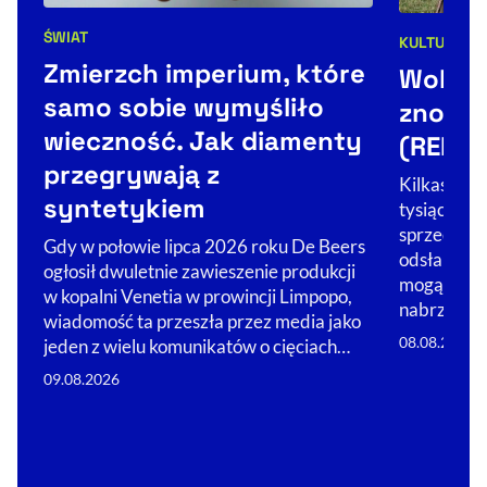
ŚWIAT
KULTURA
SP
Kategorie artykułu:
Kategorie 
Zmierzch imperium, które
Wolin:
samo sobie wymyśliło
znowu 
wieczność. Jak diamenty
(REPOR
przegrywają z
Kilkaset m
syntetykiem
tysiące re
sprzed tysi
Gdy w połowie lipca 2026 roku De Beers
odsłaniają
ogłosił dwuletnie zawieszenie produkcji
mogące oka
w kopalni Venetia w prowincji Limpopo,
nabrzeżem 
wiadomość ta przeszła przez media jako
08.08.2026
jeden z wielu komunikatów o cięciach…
09.08.2026