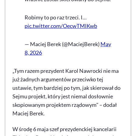
Robimy to po raz trzeci. I…
pic.twitter.com/OecwTMlKwb
— Maciej Berek (@MaciejBerek)
May
8, 2026
„Tym razem prezydent Karol Nawrocki nie ma
już żadnych argumentów przeciwko tej
ustawie, tym bardziej po tym, jak skierował do
Sejmu projekt, który jest niemal dosłownie
skopiowanym projektem rządowym" – dodał
Maciej Berek.
W środę 6 maja szef prezydenckiej kancelarii