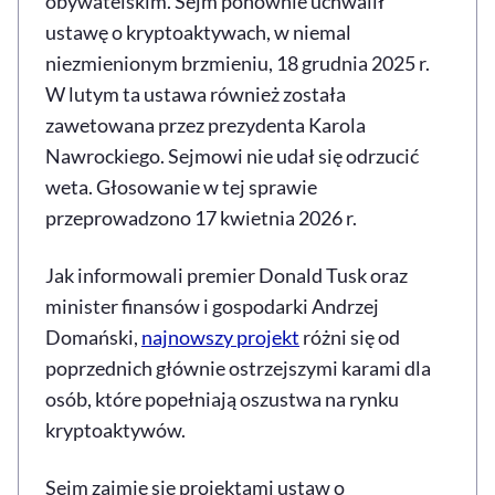
obywatelskim. Sejm ponownie uchwalił
ustawę o kryptoaktywach, w niemal
niezmienionym brzmieniu, 18 grudnia 2025 r.
W lutym ta ustawa również została
zawetowana przez prezydenta Karola
Nawrockiego. Sejmowi nie udał się odrzucić
weta. Głosowanie w tej sprawie
przeprowadzono 17 kwietnia 2026 r.
Jak informowali premier Donald Tusk oraz
minister finansów i gospodarki Andrzej
Domański,
najnowszy projekt
różni się od
poprzednich głównie ostrzejszymi karami dla
osób, które popełniają oszustwa na rynku
kryptoaktywów.
Sejm zajmie się projektami ustaw o