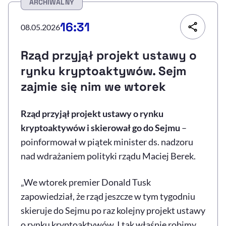
ARCHIWALNY
Resetuj opcje
16:31
08.05.2026
Ułatwienia dostępności wspierają:
Rząd przyjął projekt ustawy o
rynku kryptoaktywów. Sejm
zajmie się nim we wtorek
Rząd przyjął projekt ustawy o rynku
kryptoaktywów i skierował go do Sejmu
–
poinformował w piątek minister ds. nadzoru
, otwiera się w nowym 
Sprawdź, jak i dlaczego zwiększamy dostępność
nad wdrażaniem polityki rządu Maciej Berek.
„We wtorek premier Donald Tusk
, otwiera się w nowym oknie
Zgłoś problem
Deklaracja dostępności
, otwiera się w no
zapowiedział, że rząd jeszcze w tym tygodniu
skieruje do Sejmu po raz kolejny projekt ustawy
o rynku kryptoaktywów. I tak właśnie robimy.