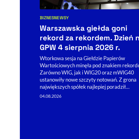
BIZNES
NEWSY
Kategorie artykułu:
Warszawska giełda goni
rekord za rekordem. Dzień 
GPW 4 sierpnia 2026 r.
Wtorkowa sesja na Giełdzie Papierów
Wartościowych minęła pod znakiem rekord
Zarówno WIG, jak i WIG20 oraz mWIG40
ustanowiły nowe szczyty notowań. Z grona
największych spółek najlepiej poradził…
04.08.2026