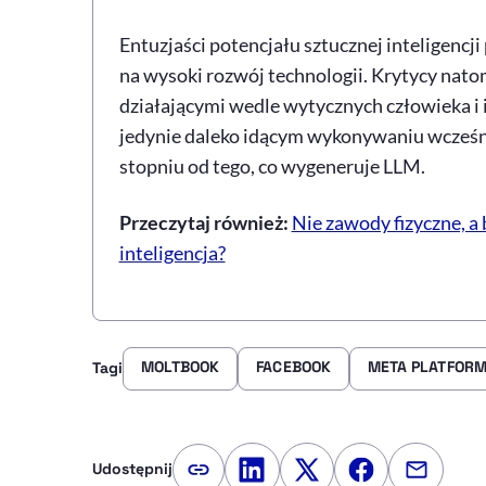
Entuzjaści potencjału sztucznej inteligencj
na wysoki rozwój technologii. Krytycy nato
działającymi wedle wytycznych człowieka i 
jedynie daleko idącym wykonywaniu wcześn
stopniu od tego, co wygeneruje LLM.
Przeczytaj również:
Nie zawody fizyczne, a 
inteligencja?
MOLTBOOK
FACEBOOK
META PLATFOR
Tagi
Udostępnij
Kopiuj link artykułu
Udostępnij na LinkedIn
Udostępnij na Twitte
Udostępnij na
Udostępn