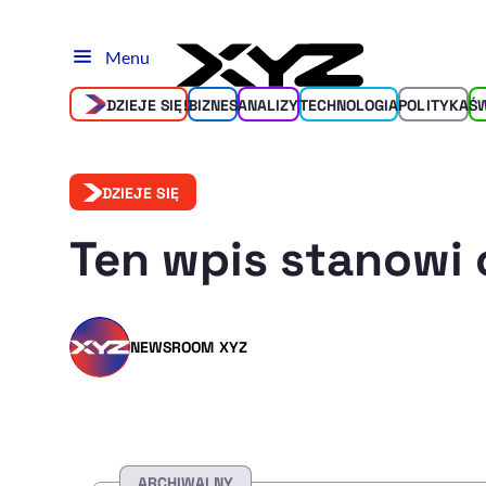
Menu
DZIEJE SIĘ!
BIZNES
ANALIZY
TECHNOLOGIA
POLITYKA
Ś
DZIEJE SIĘ
Ten wpis stanowi 
NEWSROOM XYZ
ARCHIWALNY