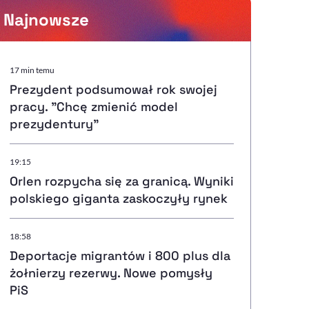
Najnowsze
Powiększenie kursora
17 min temu
Prezydent podsumował rok swojej
Resetuj opcje
pracy. "Chcę zmienić model
prezydentury"
Ułatwienia dostępności wspierają:
19:15
Orlen rozpycha się za granicą. Wyniki
polskiego giganta zaskoczyły rynek
, otwiera się w nowym ok
Sprawdź, jak i dlaczego zwiększamy dostępność
18:58
Deportacje migrantów i 800 plus dla
, otwiera się w nowym oknie
Zgłoś problem
Deklaracja dostępności
, otwiera się w nowy
żołnierzy rezerwy. Nowe pomysły
PiS