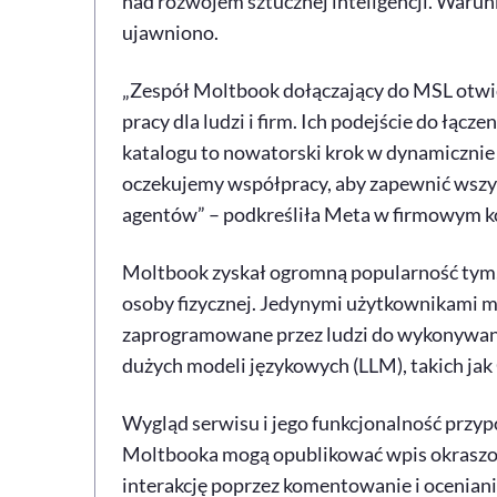
nad rozwojem sztucznej inteligencji. Waru
ujawniono.
„Zespół Moltbook dołączający do MSL otwi
pracy dla ludzi i firm. Ich podejście do łą
katalogu to nowatorski krok w dynamicznie r
oczekujemy współpracy, aby zapewnić wszy
agentów” – podkreśliła Meta w firmowym k
Moltbook zyskał ogromną popularność tym, ż
osoby fizycznej. Jedynymi użytkownikami me
zaprogramowane przez ludzi do wykonywania
dużych modeli językowych (LLM), takich jak
Wygląd serwisu i jego funkcjonalność przy
Moltbooka mogą opublikować wpis okraszony
interakcję poprzez komentowanie i oceniani