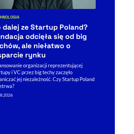
HNOLOGIA
egorie artykułu:
BIZNES
ŚWIAT
 dalej ze Startup Poland?
Kategorie art
Tak Couc
ndacja odcięła się od big
świat. 5 
chów, ale niełatwo o
wiedzie
parcie rynku
właścici
ansowanie organizacji reprezentującej
Przejęcie Żab
rtupy i VC przez big techy zaczęło
Tard. Kanadyjs
aniczać jej niezależność. Czy Startup Poland
dużych transak
etrwa?
małej lokalnej
08.2026
historię pełną
04.08.2026