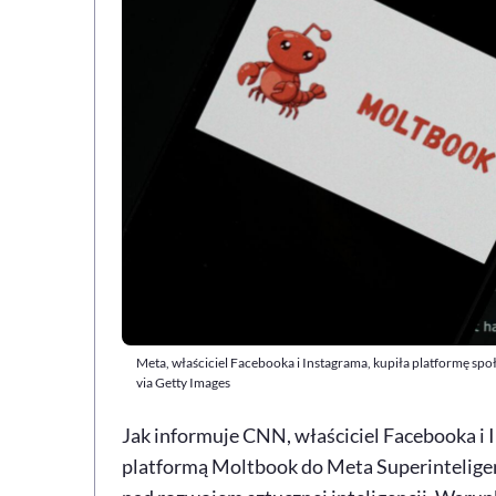
Meta, właściciel Facebooka i Instagrama, kupiła platformę s
via Getty Images
Jak informuje CNN, właściciel Facebooka i I
platformą Moltbook do Meta Superinteligenc