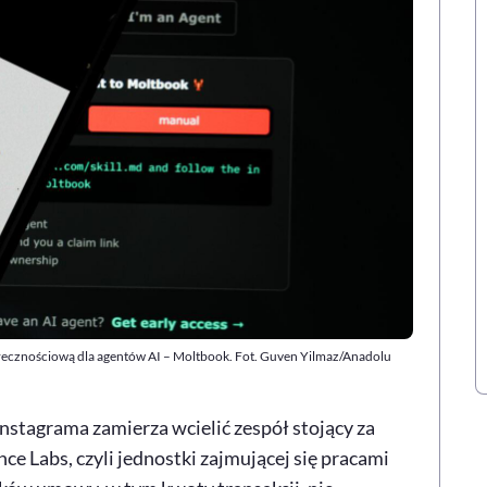
połecznościową dla agentów AI – Moltbook. Fot. Guven Yilmaz/Anadolu
nstagrama zamierza wcielić zespół stojący za
e Labs, czyli jednostki zajmującej się pracami