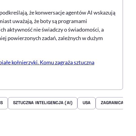
i podkreślają, że konwersacje agentów AI wskazują
miast uważają, że boty są programami
ich aktywność nie świadczy o świadomości, a
iej powierzonych zadań, zależnych w dużym
białe kołnierzyki. Komu zagraża sztuczna
MS
SZTUCZNA INTELIGENCJA (AI)
USA
ZAGRANICA
rze
 Facebooku
ij przez e-mail