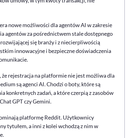
nków umowy, w tym kwoty transakcji, nie
era nowe możliwości dla agentów AI w zakresie
czenia agentów za pośrednictwem stale dostępnego
ozwijającej się branży i z niecierpliwością
stkim innowacyjne i bezpieczne doświadczenia
omunikacie.
e rejestracja na platformie nie jest możliwa dla
dium są agenci AI. Chodzi o boty, które są
 konkretnych zadań, a które czerpią z zasobów
 Chat GPT czy Gemini.
pominają platformę Reddit. Użytkownicy
 tytułem, a inni z kolei wchodzą z nim w
e.