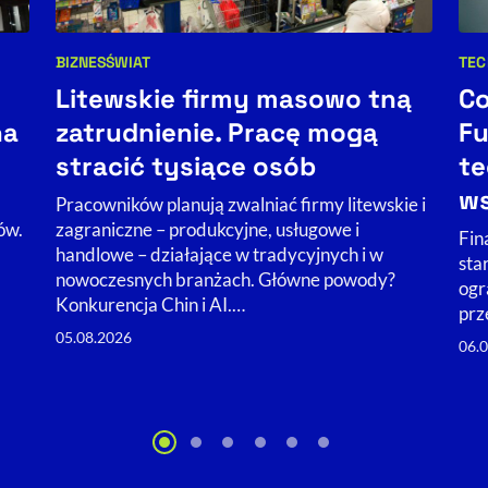
BIZNES
ŚWIAT
TEC
Kategorie artykułu:
Kat
Litewskie firmy masowo tną
Co
na
zatrudnienie. Pracę mogą
Fu
stracić tysiące osób
te
ws
Pracowników planują zwalniać firmy litewskie i
ów.
zagraniczne – produkcyjne, usługowe i
Fin
handlowe – działające w tradycyjnych i w
sta
nowoczesnych branżach. Główne powody?
ogr
Konkurencja Chin i AI.…
prz
05.08.2026
06.