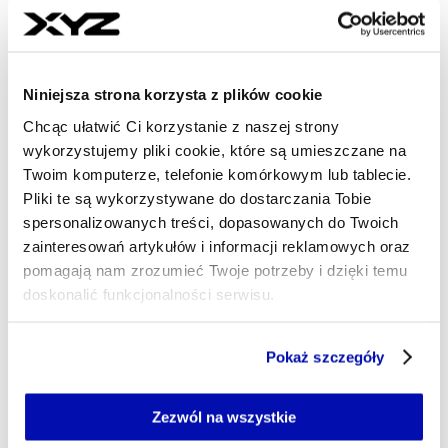
Niniejsza strona korzysta z plików cookie
Chcąc ułatwić Ci korzystanie z naszej strony
wykorzystujemy pliki cookie, które są umieszczane na
Twoim komputerze, telefonie komórkowym lub tablecie.
Pliki te są wykorzystywane do dostarczania Tobie
spersonalizowanych treści, dopasowanych do Twoich
Wykres interaktywny
Pełny ekran
zainteresowań artykułów i informacji reklamowych oraz
pomagają nam zrozumieć Twoje potrzeby i dzięki temu
doskonalić funkcjonalności serwisu.
Niższy wzrost wynagrodzeń mężczyzn w
dziewiątym decylu może też wynikać z innego
Część z plików jest niezbędna do prawidłowego działania
zjawiska. Mrożenie progów podatkowych
Pokaż szczegóły
serwisu i jego funkcjonalności.
zwiększa skłonność do przechodzenia na
Jeżeli nie wyrażasz zgody na zapisywanie plików cookie,
pozarolniczą działalność gospodarczą. A jak
możesz łatwo zarządzać swoimi uprawnieniami, np. we
Zezwól na wszystkie
własnej przeglądarce internetowej lub po wybraniu opcji
wiemy, ok. dwie trzecie osób prowadzących