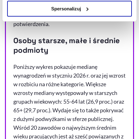
Zarządzaj cookie.
działalność gospodarczą to mężczyźni. Taka
Spersonalizuj
optymalizacja to hipoteza, która wymagałaby
Szczegółowe informacje na ten temat znajdziesz w
potwierdzenia.
naszej
Polityce Prywatności
.
Osoby starsze, małe i średnie
podmioty
Poniższy wykres pokazuje medianę
wynagrodzeń w styczniu 2026 r. oraz jej wzrost
w rozbiciu na różne kategorie. Większe
wzrosty mediany występowały w starszych
grupach wiekowych: 55-64 lat (26,9 proc.) oraz
65+ (29,7 proc.). Wydaje się to także pokrywać
z dużymi podwyżkami w sferze publicznej.
Wśród 20 zawodów o najwyższym średnim
wieku pracujących jest aż sześć powiązanych z