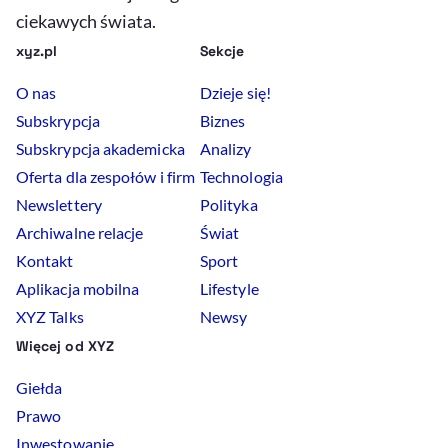
ciekawych świata.
xyz.pl
Sekcje
O nas
Dzieje się!
Subskrypcja
Biznes
Subskrypcja akademicka
Analizy
Oferta dla zespołów i firm
Technologia
Newslettery
Polityka
Archiwalne relacje
Świat
Kontakt
Sport
Aplikacja mobilna
Lifestyle
XYZ Talks
Newsy
Więcej od XYZ
Giełda
Prawo
Inwestowanie