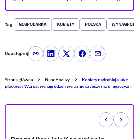
GOSPODARKA
KOBIETY
POLSKA
WYNAGRODZ
Tagi
Udostępnij
Kopiuj link artykułu
Udostępnij na LinkedIn
Udostępnij na Twitterze
Udostępnij na Faceboo
Udostępnij przez
Strona główna
NanoAnalizy
Kobiety nadrabiają lukę
płacową? Wzrost wynagrodzeń wyraźnie szybszy niż u mężczyzn