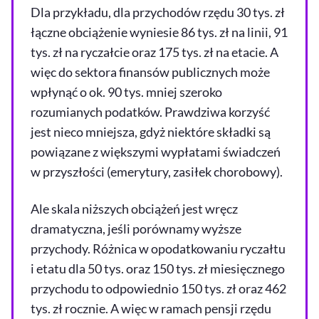
Dla przykładu, dla przychodów rzędu 30 tys. zł
łączne obciążenie wyniesie 86 tys. zł na linii, 91
tys. zł na ryczałcie oraz 175 tys. zł na etacie. A
więc do sektora finansów publicznych może
wpłynąć o ok. 90 tys. mniej szeroko
rozumianych podatków. Prawdziwa korzyść
jest nieco mniejsza, gdyż niektóre składki są
powiązane z większymi wypłatami świadczeń
w przyszłości (emerytury, zasiłek chorobowy).
Ale skala niższych obciążeń jest wręcz
dramatyczna, jeśli porównamy wyższe
przychody. Różnica w opodatkowaniu ryczałtu
i etatu dla 50 tys. oraz 150 tys. zł miesięcznego
przychodu to odpowiednio 150 tys. zł oraz 462
tys. zł rocznie. A więc w ramach pensji rzędu