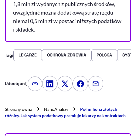
1,8 mln zł wydanych z publicznych środków,
uwzględnić można dodatkową stratę rzędu
niemal 0,5 mln zł w postaci niższych podatków
i składek.
LEKARZE
OCHRONA ZDROWIA
POLSKA
SYSTE
Tagi
Udostępnij
Kopiuj link artykułu
Udostępnij na LinkedIn
Udostępnij na Twitterze
Udostępnij na Faceboo
Udostępnij przez
Strona główna
NanoAnalizy
Pół miliona złotych
różnicy. Jak system podatkowy premiuje lekarzy na kontraktach