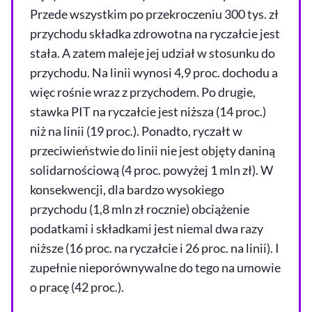
Przede wszystkim po przekroczeniu 300 tys. zł
przychodu składka zdrowotna na ryczałcie jest
stała. A zatem maleje jej udział w stosunku do
przychodu. Na linii wynosi 4,9 proc. dochodu a
więc rośnie wraz z przychodem. Po drugie,
stawka PIT na ryczałcie jest niższa (14 proc.)
niż na linii (19 proc.). Ponadto, ryczałt w
przeciwieństwie do linii nie jest objęty daniną
solidarnościową (4 proc. powyżej 1 mln zł). W
konsekwencji, dla bardzo wysokiego
przychodu (1,8 mln zł rocznie) obciążenie
podatkami i składkami jest niemal dwa razy
niższe (16 proc. na ryczałcie i 26 proc. na linii). I
zupełnie nieporównywalne do tego na umowie
o pracę (42 proc.).