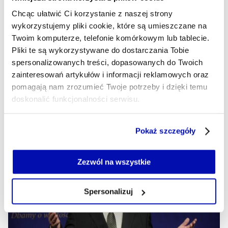
Stopy procentowe w maju 2026 r.
Chcąc ułatwić Ci korzystanie z naszej strony
bez zmian. RPP podjęła decyzję
wykorzystujemy pliki cookie, które są umieszczane na
Twoim komputerze, telefonie komórkowym lub tablecie.
Rada Polityki Pieniężnej na majowym posiedzeniu
Pliki te są wykorzystywane do dostarczania Tobie
zdecydowała się utrzymać stopy procentowe w Polsce na
spersonalizowanych treści, dopasowanych do Twoich
niezmienionym poziomie. Stopa referencyjna nadal
zainteresowań artykułów i informacji reklamowych oraz
będzie wynosić 3,75 proc.
pomagają nam zrozumieć Twoje potrzeby i dzięki temu
doskonalić funkcjonalności serwisu.
NEWSROOM XYZ
- AUTOR ARTYKUŁU - PROFIL
06.05.2026, 14:30
Część z plików jest niezbędna do prawidłowego działania
Pokaż szczegóły
serwisu i jego funkcjonalności.
Jeżeli nie wyrażasz zgody na zapisywanie plików cookie,
możesz łatwo zarządzać swoimi uprawnieniami, np. we
Zezwól na wszystkie
własnej przeglądarce internetowej lub po wybraniu opcji
Zarządzaj cookie.
Spersonalizuj
Szczegółowe informacje na ten temat znajdziesz w
naszej
Polityce Prywatności
.