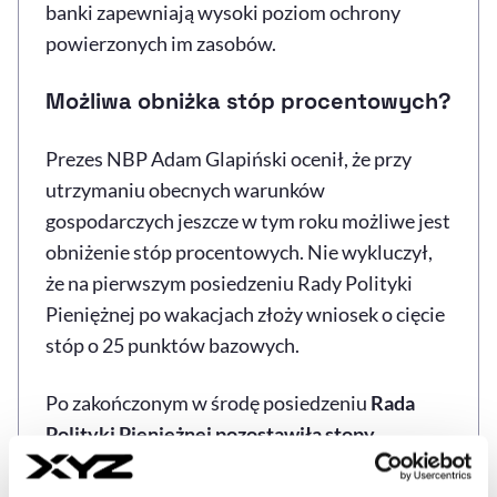
banki zapewniają wysoki poziom ochrony
powierzonych im zasobów.
Możliwa obniżka stóp procentowych?
Prezes NBP Adam Glapiński ocenił, że przy
utrzymaniu obecnych warunków
gospodarczych jeszcze w tym roku możliwe jest
obniżenie stóp procentowych. Nie wykluczył,
że na pierwszym posiedzeniu Rady Polityki
Pieniężnej po wakacjach złoży wniosek o cięcie
stóp o 25 punktów bazowych.
Po zakończonym w środę posiedzeniu
Rada
Polityki Pieniężnej pozostawiła stopy
procentowe bez zmian
, a
stopa referencyjna
NBP nadal wynosi 3,75 proc.
Glapiński