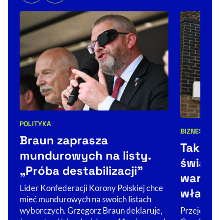
POLITYKA
Kategorie artykułu:
BIZNES
ŚWIA
Kategorie 
Braun zaprasza
Tak Co
mundurowych na listy.
świat. 
„Próba destabilizacji”
warto 
Lider Konfederacji Korony Polskiej chce
właści
mieć mundurowych na swoich listach
Przejęcie Ż
wyborczych. Grzegorz Braun deklaruje,