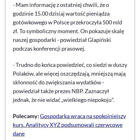
- Mam informację z ostatniej chwili, że o
godzinie 15.00 dzisiaj wartość pieniądza
gotówkowego w Polsce przekroczyła 500 mld
zł. To symboliczny moment. On pokazuje skalę
naszej gospodarki - powiedział Glapiński
podczas konferencji prasowej.
- Trudno do końca powiedzieć, co siedzi w duszy
Polaków, ale więcej oszczędzają, mniejszą mają
skłonność do zwiększania wydatków -
powiedział także prezes NBP. Zaznaczył
jednak, że nie widać „wielkiego niepokoju”.
Polecamy:
Gospodarka wraca na spokojniejszy
kurs. Analitycy XYZ podsumowali czerwcowe
dane