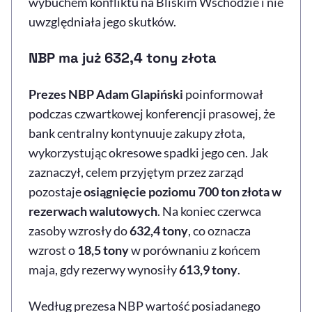
wybuchem konfliktu na Bliskim Wschodzie i nie
uwzględniała jego skutków.
NBP ma już 632,4 tony złota
Prezes NBP Adam Glapiński
poinformował
podczas czwartkowej konferencji prasowej, że
bank centralny kontynuuje zakupy złota,
wykorzystując okresowe spadki jego cen. Jak
zaznaczył, celem przyjętym przez zarząd
pozostaje
osiągnięcie poziomu 700 ton złota w
rezerwach walutowych
. Na koniec czerwca
zasoby wzrosły do
632,4 tony
, co oznacza
wzrost o
18,5 tony
w porównaniu z końcem
maja, gdy rezerwy wynosiły
613,9 tony
.
Według prezesa NBP wartość posiadanego