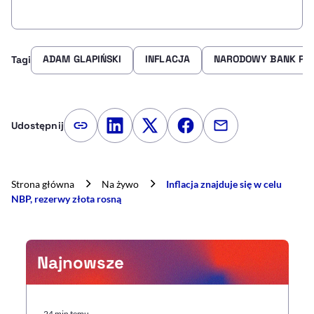
ADAM GLAPIŃSKI
INFLACJA
NARODOWY BANK POL
Tagi
Udostępnij
Kopiuj link artykułu
Udostępnij na LinkedIn
Udostępnij na Twitterze
Udostępnij na Faceboo
Udostępnij przez
Strona główna
Na żywo
Inflacja znajduje się w celu
NBP, rezerwy złota rosną
Najnowsze
24 min temu