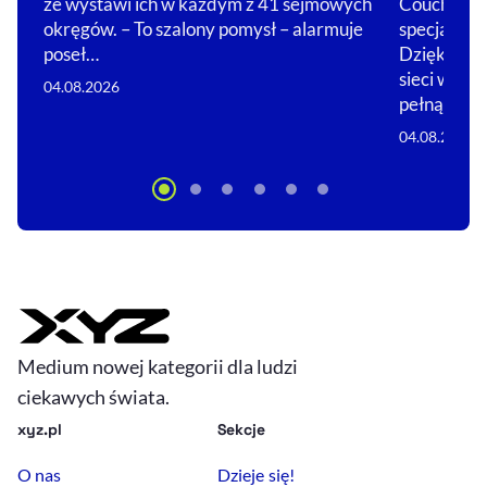
Couche-Tar
że wystawi ich w każdym z 41 sejmowych
specjalizuj
okręgów. – To szalony pomysł – alarmuje
Dzięki nim 
poseł…
sieci w glo
04.08.2026
pełną…
04.08.2026
Medium nowej kategorii dla ludzi
ciekawych świata.
xyz.pl
Sekcje
O nas
Dzieje się!