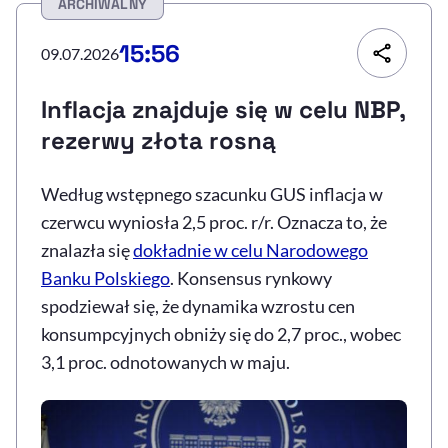
ARCHIWALNY
Resetuj opcje
15:56
09.07.2026
Ułatwienia dostępności wspierają:
Inflacja znajduje się w celu NBP,
rezerwy złota rosną
Według wstępnego szacunku GUS inflacja w
czerwcu wyniosła 2,5 proc. r/r. Oznacza to, że
znalazła się
dokładnie w celu Narodowego
Banku Polskiego
. Konsensus rynkowy
, otwiera się w nowym 
Sprawdź, jak i dlaczego zwiększamy dostępność
spodziewał się, że dynamika wzrostu cen
konsumpcyjnych obniży się do 2,7 proc., wobec
3,1 proc. odnotowanych w maju.
, otwiera się w nowym oknie
Zgłoś problem
Deklaracja dostępności
, otwiera się w no