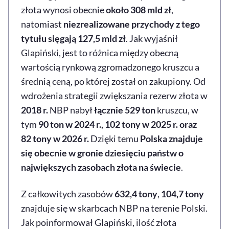
złota wynosi obecnie
około 308 mld zł
,
natomiast
niezrealizowane przychody z tego
tytułu sięgają 127,5 mld zł
. Jak wyjaśnił
Glapiński, jest to różnica między obecną
wartością rynkową zgromadzonego kruszcu a
średnią ceną, po której został on zakupiony. Od
wdrożenia strategii zwiększania rezerw złota w
2018 r.
NBP nabył
łącznie 529 ton
kruszcu, w
tym
90 ton w 2024 r., 102 tony w 2025 r. oraz
82 tony w 2026 r.
Dzięki temu
Polska znajduje
się obecnie w gronie dziesięciu państw o
największych zasobach złota na świecie
.
Z całkowitych zasobów
632,4 tony
,
104,7 tony
znajduje się w skarbcach NBP na terenie Polski.
Jak poinformował Glapiński, ilość złota