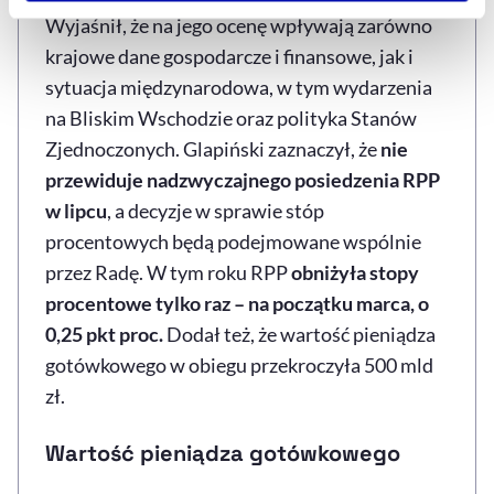
Szczegółowe informacje na ten temat znajdziesz w
Wyjaśnił, że na jego ocenę wpływają zarówno
naszej
Polityce Prywatności
.
krajowe dane gospodarcze i finansowe, jak i
sytuacja międzynarodowa, w tym wydarzenia
na Bliskim Wschodzie oraz polityka Stanów
Zjednoczonych. Glapiński zaznaczył, że
nie
przewiduje nadzwyczajnego posiedzenia RPP
w lipcu
, a decyzje w sprawie stóp
procentowych będą podejmowane wspólnie
przez Radę. W tym roku RPP
obniżyła stopy
procentowe tylko raz – na początku marca, o
0,25 pkt proc.
Dodał też, że wartość pieniądza
gotówkowego w obiegu przekroczyła 500 mld
zł.
Wartość pieniądza gotówkowego