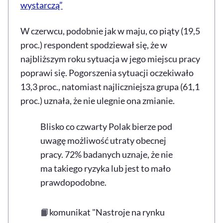
wystarczą”
W czerwcu, podobnie jak w maju, co piąty (19,5
proc.) respondent spodziewał się, że w
najbliższym roku sytuacja w jego miejscu pracy
poprawi się. Pogorszenia sytuacji oczekiwało
13,3 proc., natomiast najliczniejsza grupa (61,1
proc.) uznała, że nie ulegnie ona zmianie.
Blisko co czwarty Polak bierze pod
uwagę możliwość utraty obecnej
pracy. 72% badanych uznaje, że nie
ma takiego ryzyka lub jest to mało
prawdopodobne.
📙komunikat "Nastroje na rynku