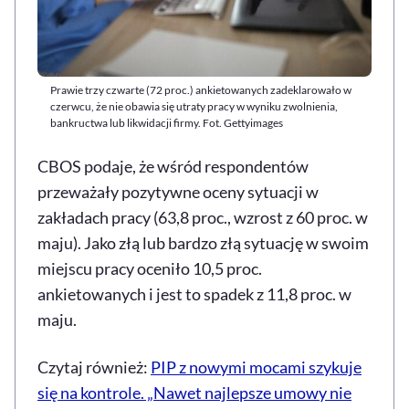
Prawie trzy czwarte (72 proc.) ankietowanych zadeklarowało w
czerwcu, że nie obawia się utraty pracy w wyniku zwolnienia,
bankructwa lub likwidacji firmy. Fot. Gettyimages
CBOS podaje, że wśród respondentów
przeważały pozytywne oceny sytuacji w
zakładach pracy (63,8 proc., wzrost z 60 proc. w
maju). Jako złą lub bardzo złą sytuację w swoim
miejscu pracy oceniło 10,5 proc.
ankietowanych i jest to spadek z 11,8 proc. w
maju.
Czytaj również:
PIP z nowymi mocami szykuje
się na kontrole. „Nawet najlepsze umowy nie