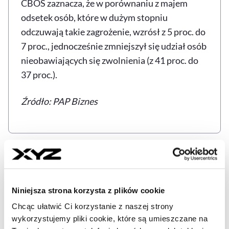
CBOS zaznacza, że w porównaniu z majem
odsetek osób, które w dużym stopniu
odczuwają takie zagrożenie, wzrósł z 5 proc. do
7 proc., jednocześnie zmniejszył się udział osób
nieobawiających się zwolnienia (z 41 proc. do
37 proc.).
Źródło: PAP Biznes
CBOS
GOSPODARKA
POLSKA
RYNEK PRACY
Tagi
Niniejsza strona korzysta z plików cookie
Udostępnij
Chcąc ułatwić Ci korzystanie z naszej strony
Kopiuj link artykułu
Udostępnij na LinkedIn
Udostępnij na Twitterze
Udostępnij na Faceboo
Udostępnij przez
wykorzystujemy pliki cookie, które są umieszczane na