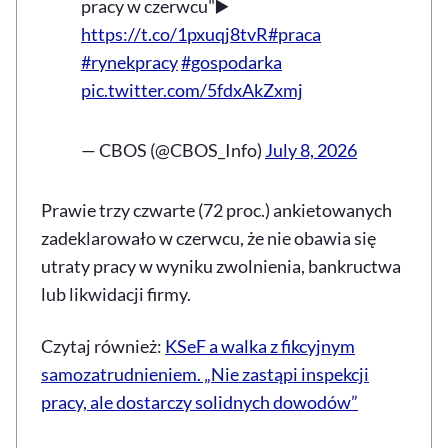
pracy w czerwcu"▶️
https://t.co/1pxuqj8tvR
#praca
#rynekpracy
#gospodarka
pic.twitter.com/5fdxAkZxmj
— CBOS (@CBOS_Info)
July 8, 2026
Prawie trzy czwarte (72 proc.) ankietowanych
zadeklarowało w czerwcu, że nie obawia się
utraty pracy w wyniku zwolnienia, bankructwa
lub likwidacji firmy.
Czytaj również:
KSeF a walka z fikcyjnym
samozatrudnieniem. „Nie zastąpi inspekcji
pracy, ale dostarczy solidnych dowodów”