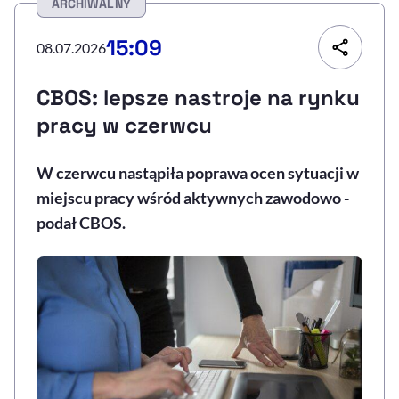
ARCHIWALNY
Resetuj opcje
15:09
08.07.2026
Ułatwienia dostępności wspierają:
CBOS: lepsze nastroje na rynku
pracy w czerwcu
W czerwcu nastąpiła poprawa ocen sytuacji w
miejscu pracy wśród aktywnych zawodowo -
podał CBOS.
, otwiera się w nowym 
Sprawdź, jak i dlaczego zwiększamy dostępność
, otwiera się w nowym oknie
Zgłoś problem
Deklaracja dostępności
, otwiera się w no