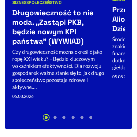
BIZNES
SPOŁECZEŃSTWO
Kategorie 
Kategorie artykułu:
Przece
Długowieczność to nie
Alior t
moda. „Zastąpi PKB,
Dzień 
będzie nowym KPI
Środowa se
państwa” (WYWIAD)
znakiem sp
Czy długowieczność można określić jako
finansoweg
ropę XXI wieku? – Będzie kluczowym
dotknęła A
wskaźnikiem efektywności. Dla rozwoju
giełdowe ta
gospodarek ważne stanie się to, jak długo
05.08.2026
społeczeństwo pozostaje zdrowe i
aktywne.…
05.08.2026