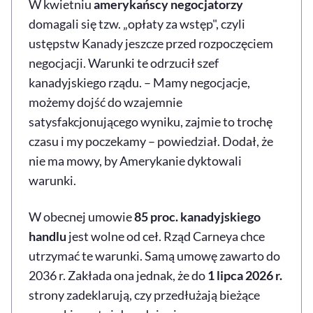
W kwietniu
amerykańscy negocjatorzy
domagali się tzw. „opłaty za wstęp", czyli
ustępstw Kanady jeszcze przed rozpoczęciem
negocjacji. Warunki te odrzucił szef
kanadyjskiego rządu. – Mamy negocjacje,
możemy dojść do wzajemnie
satysfakcjonującego wyniku, zajmie to trochę
czasu i my poczekamy – powiedział. Dodał, że
nie ma mowy, by Amerykanie dyktowali
warunki.
W obecnej umowie
85 proc. kanadyjskiego
handlu
jest wolne od ceł. Rząd Carneya chce
utrzymać te warunki. Samą umowę zawarto do
2036 r. Zakłada ona jednak, że do
1 lipca 2026 r.
strony zadeklarują, czy przedłużają bieżące