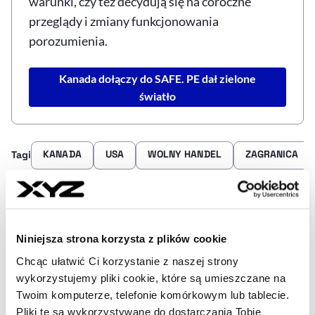
warunki, czy też decydują się na coroczne
przeglądy i zmiany funkcjonowania
porozumienia.
Kanada dołączy do SAFE. PE dał zielone
światło
KANADA
USA
WOLNY HANDEL
ZAGRANICA
Tagi
Udostępnij
Kopiuj link artykułu
Udostępnij na LinkedIn
Udostępnij na Twitterze
Udostępnij na Faceboo
Udostępnij przez
Niniejsza strona korzysta z plików cookie
Chcąc ułatwić Ci korzystanie z naszej strony
wykorzystujemy pliki cookie, które są umieszczane na
Strona główna
Na żywo
Kanada chce przedłużenia
Twoim komputerze, telefonie komórkowym lub tablecie.
umowy o wolnym handlu z USA i z Meksykiem
Pliki te są wykorzystywane do dostarczania Tobie