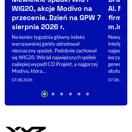
WIG20, akcje Modivo na
AI. No
przecenie. Dzień na GPW 7
firm, k
sierpnia 2026 r.
m.in. w
Na koniec tygodnia główny indeks
Nowy Europ
warszawskiej giełdy odnotował
Inteligencj
nieznaczny spadek. Podobnie zachował
najpotężnie
się WIG20. Wśród największych spółek
korzystają
najlepiej wypadł CD Projekt, a najgorzej
generatoró
Modivo, która…
obsługi…
07.08.2026
07.08.2026