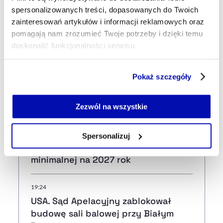
spersonalizowanych treści, dopasowanych do Twoich
zainteresowań artykułów i informacji reklamowych oraz
Najnowsze
pomagają nam zrozumieć Twoje potrzeby i dzięki temu
doskonalić funkcjonalności serwisu.
20:39
Część z plików jest niezbędna do prawidłowego działania
Pokaż szczegóły
Nieprawidłowości w warszawskich
serwisu i jego funkcjonalności.
szpitalach. Najwięcej w Szpitalu
Jeżeli nie wyrażasz zgody na zapisywanie plików cookie,
Południowym
możesz łatwo zarządzać swoimi uprawnieniami, np. we
Zezwól na wszystkie
własnej przeglądarce internetowej lub po wybraniu opcji
Zarządzaj cookie.
19:53
Spersonalizuj
Rząd potwierdził wysokość płacy
Szczegółowe informacje na ten temat znajdziesz w
minimalnej na 2027 rok
naszej
Polityce Prywatności
.
19:24
USA. Sąd Apelacyjny zablokował
budowę sali balowej przy Białym