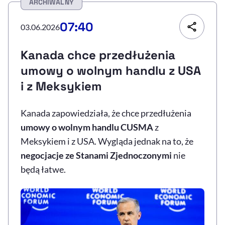
ARCHIWALNY
Resetuj opcje
07:40
03.06.2026
Ułatwienia dostępności wspierają:
Kanada chce przedłużenia
umowy o wolnym handlu z USA
i z Meksykiem
Kanada zapowiedziała, że chce przedłużenia
umowy o wolnym handlu CUSMA
z
Meksykiem i z USA. Wygląda jednak na to, że
, otwiera się w nowym 
Sprawdź, jak i dlaczego zwiększamy dostępność
negocjacje ze Stanami Zjednoczonymi
nie
będą łatwe.
, otwiera się w nowym oknie
Zgłoś problem
Deklaracja dostępności
, otwiera się w no