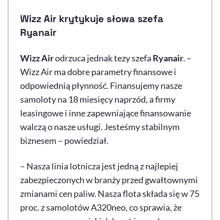
Wizz Air krytykuje słowa szefa
Ryanair
Wizz Air
odrzuca jednak tezy szefa
Ryanair
. –
Wizz Air ma dobre parametry finansowe i
odpowiednią płynność. Finansujemy nasze
samoloty na 18 miesięcy naprzód, a firmy
leasingowe i inne zapewniające finansowanie
walczą o nasze usługi. Jesteśmy stabilnym
biznesem – powiedział.
– Nasza linia lotnicza jest jedną z najlepiej
zabezpieczonych w branży przed gwałtownymi
zmianami cen paliw. Nasza flota składa się w 75
proc. z samolotów A320neo, co sprawia, że