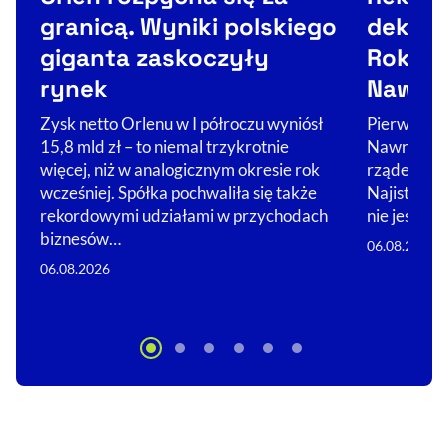
granicą. Wyniki polskiego
dekons
giganta zaskoczyły
Rok pr
rynek
Nawro
Zysk netto Orlenu w I półroczu wyniósł
Pierwszy r
15,8 mld zł – to niemal trzykrotnie
Nawrockieg
więcej, niż w analogicznym okresie rok
rządem pre
wcześniej. Spółka pochwaliła się także
Najistotni
rekordowymi udziałami w przychodach
nie jest je
biznesów…
06.08.2026
06.08.2026