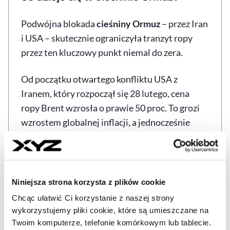
Podwójna blokada
cieśniny Ormuz
– przez Iran
i USA – skutecznie ograniczyła tranzyt ropy
przez ten kluczowy punkt niemal do zera.
Od początku otwartego konfliktu USA z
Iranem, który rozpoczął się 28 lutego, cena
ropy Brent wzrosła o prawie 50 proc. To grozi
wzrostem globalnej inflacji, a jednocześnie
może przyhamować światowy wzrost
gospodarczy.
Analitycy szacują, że eksport ropy z Zatoki
Niniejsza strona korzysta z plików cookie
Perskiej spadł o 14,2 mln baryłek dziennie z
Chcąc ułatwić Ci korzystanie z naszej strony
powodu zamknięcia cieśniny. W rezultacie
wykorzystujemy pliki cookie, które są umieszczane na
globalne zapasy ropy naftowej zmniejszyły się
Twoim komputerze, telefonie komórkowym lub tablecie.