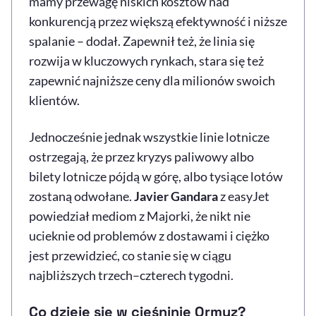
mamy przewagę niskich kosztów nad
konkurencją przez większą efektywność i niższe
spalanie – dodał. Zapewnił też, że linia się
rozwija w kluczowych rynkach, stara się też
zapewnić najniższe ceny dla milionów swoich
klientów.
Jednocześnie jednak wszystkie linie lotnicze
ostrzegają, że przez kryzys paliwowy albo
bilety lotnicze pójdą w górę, albo tysiące lotów
zostaną odwołane.
Javier Gandara
z easyJet
powiedział mediom z Majorki, że nikt nie
ucieknie od problemów z dostawami i ciężko
jest przewidzieć, co stanie się w ciągu
najbliższych trzech–czterech tygodni.
Co dzieje się w cieśninie Ormuz?