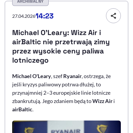
ARCHIWALNY
Resetuj opcje
14:23
27.04.2026
Ułatwienia dostępności wspierają:
Michael O'Leary: Wizz Air i
airBaltic nie przetrwają zimy
przez wysokie ceny paliwa
lotniczego
Michael O'Leary
, szef
Ryanair
, ostrzega, że
jeśli kryzys paliwowy potrwa dłużej, to
, otwiera się w nowym 
Sprawdź, jak i dlaczego zwiększamy dostępność
przynajmniej 2–3 europejskie linie lotnicze
zbankrutują. Jego zdaniem będą to
Wizz Air
i
, otwiera się w nowym oknie
Zgłoś problem
Deklaracja dostępności
airBaltic
.
, otwiera się w no