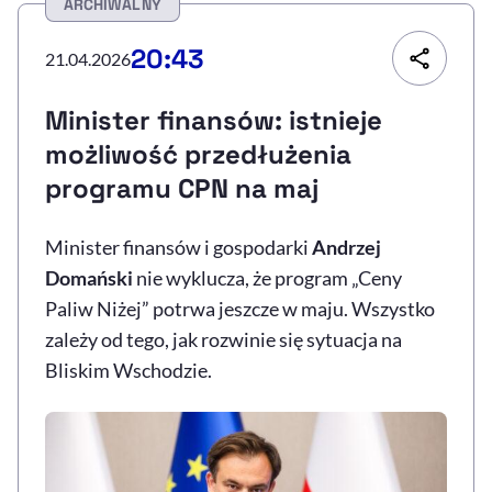
ARCHIWALNY
Resetuj opcje
20:43
21.04.2026
Ułatwienia dostępności wspierają:
Minister finansów: istnieje
możliwość przedłużenia
programu CPN na maj
Minister finansów i gospodarki
Andrzej
Domański
nie wyklucza, że program „Ceny
Paliw Niżej” potrwa jeszcze w maju. Wszystko
, otwiera się w nowym 
Sprawdź, jak i dlaczego zwiększamy dostępność
zależy od tego, jak rozwinie się sytuacja na
Bliskim Wschodzie.
, otwiera się w nowym oknie
Zgłoś problem
Deklaracja dostępności
, otwiera się w no