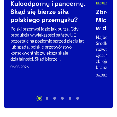
Kuloodporny i pancerny.
BIZNES
ŚWIA
Kategorie 
Skąd się bierze siła
Zbroje
polskiego przemysłu?
Michal
w dron
Polski przemysł idzie jak burza. Gdy
produkcja w większości państw UE
Najbogats
pozostaje na poziomie sprzed pięciu lat
Środkowej 
lub spada, polskie przetwórstwo
rozwojowi 
konsekwentnie zwiększa skalę
ojca. Nie 
działalności. Skąd bierze…
zbrojeniówc
branż, w…
06.08.2026
06.08.2026