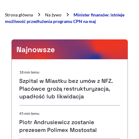
Strona główna
Na żywo
Minister finansów: istnieje
możliwość przedłużenia programu CPN na maj
Najnowsze
18 min temu
Szpital w Miastku bez umów z NFZ.
Placówce grożą restrukturyzacja,
upadłość lub likwidacja
45 min temu
Piotr Andrusiewicz zostanie
prezesem Polimex Mostostal