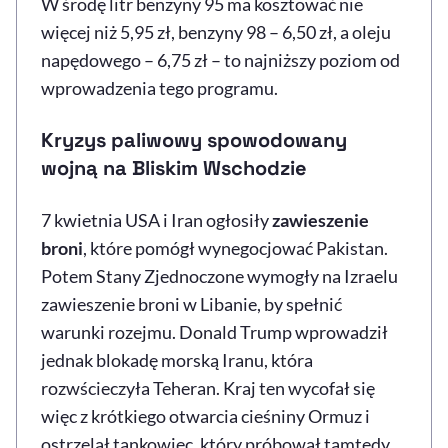
W środę litr benzyny 95 ma kosztować nie
więcej niż 5,95 zł, benzyny 98 – 6,50 zł, a oleju
napędowego – 6,75 zł – to najniższy poziom od
wprowadzenia tego programu.
Kryzys paliwowy spowodowany
wojną na Bliskim Wschodzie
7 kwietnia USA i Iran ogłosiły
zawieszenie
broni
, które pomógł wynegocjować Pakistan.
Potem Stany Zjednoczone wymogły na Izraelu
zawieszenie broni w Libanie, by spełnić
warunki rozejmu. Donald Trump wprowadził
jednak blokadę morską Iranu, która
rozwścieczyła Teheran. Kraj ten wycofał się
więc z krótkiego otwarcia cieśniny Ormuz i
ostrzelał tankowiec, który próbował tamtędy