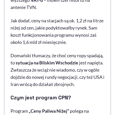
antenie TVN.
Jak dodał, ceny na stacjach są ok. 1,2 zł na litrze
niżej od cen, jakie podyktowałby rynek. Sam
koszt funkcjonowania programu wynosi zaś
około 1,6 mld zł miesięcznie.
Domański tłumaczy, że choć ceny ropy spadają,
to
sytuacja na Bliskim Wschodzie
jest napięta.
Zwłaszcza że wciąż nie wiadomo, czy w ogóle
dojdzie do nowej rundy negocjacji, czy też USA i
Iran wrócą do działań zbrojnych.
Czym jest program CPN?
Program
„Ceny Paliwa Niżej”
polega na