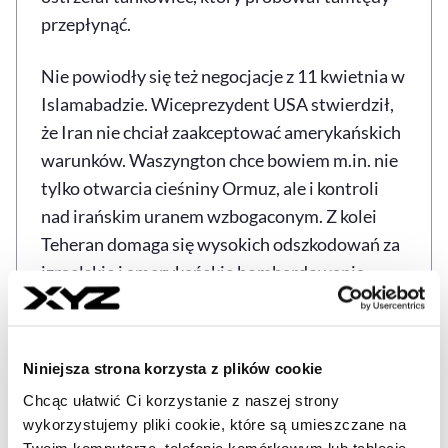
przepłynąć.
Nie powiodły się też negocjacje z 11 kwietnia w
Islamabadzie. Wiceprezydent USA stwierdził,
że Iran nie chciał zaakceptować amerykańskich
warunków. Waszyngton chce bowiem m.in. nie
tylko otwarcia cieśniny Ormuz, ale i kontroli
nad irańskim uranem wzbogaconym. Z kolei
Teheran domaga się wysokich odszkodowań za
izraelskie i amerykańskie bombardowania.
Wojna na Bliskim Wschodzie
trwa od 28
lutego. Siły amerykańskie i izraelskie rozbiły
Niniejsza strona korzysta z plików cookie
irańską marynarkę wojenną i siły powietrzne
Chcąc ułatwić Ci korzystanie z naszej strony
oraz zdziesiątkowały obronę powietrzną. Iran z
wykorzystujemy pliki cookie, które są umieszczane na
kolei zablokował cieśninę Ormuz, czyli
Twoim komputerze, telefonie komórkowym lub tablecie.