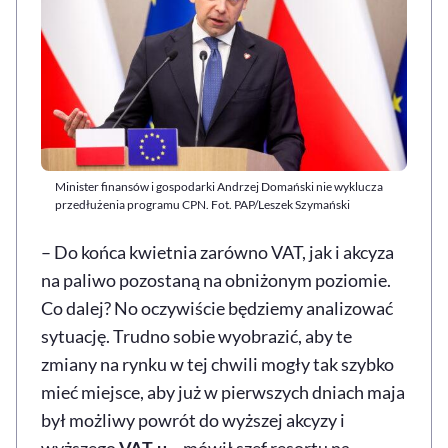
Minister finansów i gospodarki Andrzej Domański nie wyklucza
przedłużenia programu CPN. Fot. PAP/Leszek Szymański
– Do końca kwietnia zarówno VAT, jak i akcyza
na paliwo pozostaną na obniżonym poziomie.
Co dalej? No oczywiście będziemy analizować
sytuację. Trudno sobie wyobrazić, aby te
zmiany na rynku w tej chwili mogły tak szybko
mieć miejsce, aby już w pierwszych dniach maja
był możliwy powrót do wyższej akcyzy i
wyższego
VAT-u
– mówił szef resortu na