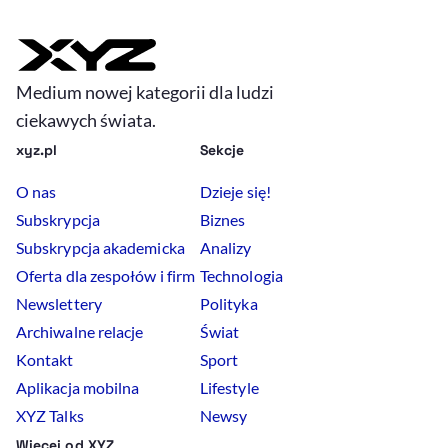
Medium nowej kategorii dla ludzi
ciekawych świata.
xyz.pl
Sekcje
O nas
Dzieje się!
Subskrypcja
Biznes
Subskrypcja akademicka
Analizy
Oferta dla zespołów i firm
Technologia
Newslettery
Polityka
Archiwalne relacje
Świat
Kontakt
Sport
Aplikacja mobilna
Lifestyle
XYZ Talks
Newsy
Więcej od XYZ