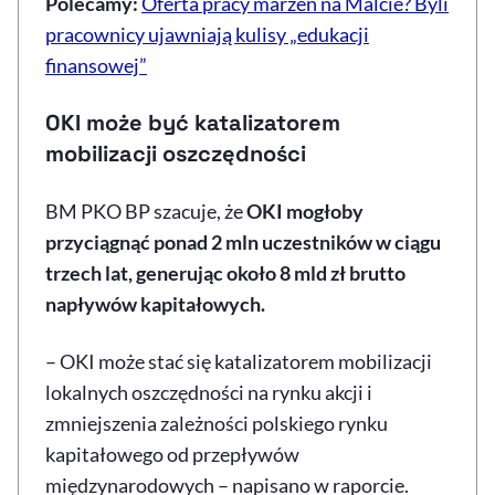
Polecamy:
Oferta pracy marzeń na Malcie? Byli
pracownicy ujawniają kulisy „edukacji
finansowej”
OKI może być katalizatorem
mobilizacji oszczędności
BM PKO BP szacuje, że
OKI mogłoby
przyciągnąć ponad 2 mln uczestników w ciągu
trzech lat, generując około 8 mld zł brutto
napływów kapitałowych.
– OKI może stać się katalizatorem mobilizacji
lokalnych oszczędności na rynku akcji i
zmniejszenia zależności polskiego rynku
kapitałowego od przepływów
międzynarodowych – napisano w raporcie.