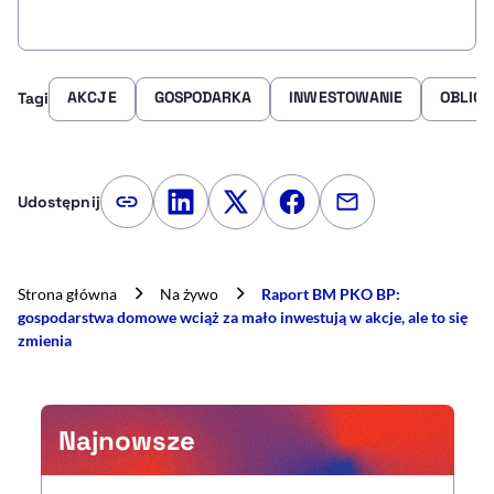
AKCJE
GOSPODARKA
INWESTOWANIE
OBLIG
Tagi
Udostępnij
Kopiuj link artykułu
Udostępnij na LinkedIn
Udostępnij na Twitterze
Udostępnij na Faceboo
Udostępnij przez
Strona główna
Na żywo
Raport BM PKO BP:
gospodarstwa domowe wciąż za mało inwestują w akcje, ale to się
zmienia
Najnowsze