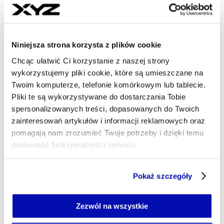
trzeciego filara (PPE, IKE, IKZE, PPK) nadal
generują stabilne napływy do akcji. Szacowane
są one na 7,3 mld zł w 2026 r.
Niniejsza strona korzysta z plików cookie
Depozyty, gotówka i obligacje razem stanowią
Chcąc ułatwić Ci korzystanie z naszej strony
około 71 proc. aktywów finansowych
wykorzystujemy pliki cookie, które są umieszczane na
gospodarstw domowych w Polsce, w
Twoim komputerze, telefonie komórkowym lub tablecie.
porównaniu do 45 proc. w czterech
Pliki te są wykorzystywane do dostarczania Tobie
spersonalizowanych treści, dopasowanych do Twoich
największych krajach UE
(Niemcy, Francja,
zainteresowań artykułów i informacji reklamowych oraz
Włochy i Hiszpania) oraz 62 proc. w Europie
pomagają nam zrozumieć Twoje potrzeby i dzięki temu
Środkowo-Wschodniej (Węgry, Czechy i
doskonalić funkcjonalności serwisu.
Słowacja).
Część z plików jest niezbędna do prawidłowego działania
Pokaż szczegóły
Fundusze inwestycyjne stanowią około 8 proc.
serwisu i jego funkcjonalności.
aktywów finansowych gospodarstw
Jeżeli nie wyrażasz zgody na zapisywanie plików cookie,
możesz łatwo zarządzać swoimi uprawnieniami, np. we
Zezwól na wszystkie
domowych (w porównaniu do 19 proc. w BIG4
własnej przeglądarce internetowej lub po wybraniu opcji
UE), podczas gdy akcje notowane stanowią