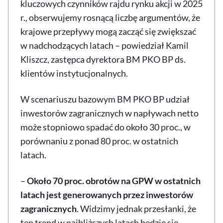
kluczowych czynników rajdu rynku akcji w 2025
r., obserwujemy rosnącą liczbę argumentów, że
krajowe przepływy mogą zacząć się zwiększać
w nadchodzących latach – powiedział Kamil
Kliszcz, zastępca dyrektora BM PKO BP ds.
klientów instytucjonalnych.
W scenariuszu bazowym BM PKO BP udział
inwestorów zagranicznych w napływach netto
może stopniowo spadać do około 30 proc., w
porównaniu z ponad 80 proc. w ostatnich
latach.
–
Około 70 proc. obrotów na GPW w ostatnich
latach jest generowanych przez inwestorów
zagranicznych
. Widzimy jednak przesłanki, że
ten trend w najbliższych latach będzie się