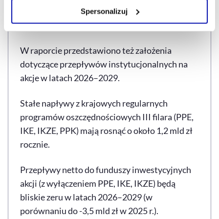
Zarządzaj cookie.
około 4 proc. (w porównaniu do 7 proc. w BIG4
Spersonalizuj
UE).
Szczegółowe informacje na ten temat znajdziesz w
naszej
Polityce Prywatności
.
W raporcie przedstawiono też założenia
dotyczące przepływów instytucjonalnych na
akcje w latach 2026–2029.
Stałe napływy z krajowych regularnych
programów oszczędnościowych III filara (PPE,
IKE, IKZE, PPK) mają rosnąć o około 1,2 mld zł
rocznie.
Przepływy netto do funduszy inwestycyjnych
akcji (z wyłączeniem PPE, IKE, IKZE) będą
bliskie zeru w latach 2026–2029 (w
porównaniu do -3,5 mld zł w 2025 r.).