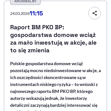
ARCHIWALNY
Resetuj opcje
11:15
24.03.2026
Ułatwienia dostępności wspierają:
Raport BM PKO BP:
gospodarstwa domowe wciąż
za mało inwestują w akcje, ale
to się zmienia
Polskie gospodarstwa domowe wciąż
pozostają mocno niedoinwestowane w akcje, a
, otwiera się w nowym 
Sprawdź, jak i dlaczego zwiększamy dostępność
ich oszczędności skoncentrowane są w
instrumentach niskiego ryzyka – to wnioski z
, otwiera się w nowym oknie
Zgłoś problem
Deklaracja dostępności
najnowszego raportu BM PKO BP, którego
, otwiera się w no
autorzy wskazują jednak, że inwestorzy
detaliczni zaczynają bardziej interesować się