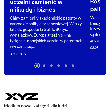
Rosji 
uczelni zamienić w
paliwo
miliardy i biznes
Wielokilom
Chiny zamieniły akademickie patenty w
benzynowyc
narzędzie polityki przemysłowej. W trzy
kryzysu pa
lata do gospodarki trafiło 80 tys.
są drobni 
wynalazków. Europa grzęźnie – na
znowu będ
tysiące europejskich uczelni w patentach
wyróżnia się…
08.08.2026
07.08.2026
Medium nowej kategorii dla ludzi