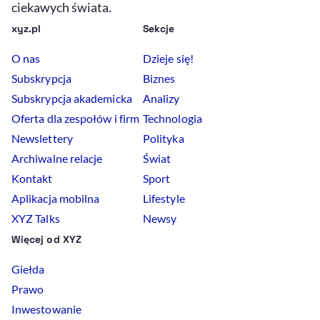
ciekawych świata.
xyz.pl
Sekcje
O nas
Dzieje się!
Subskrypcja
Biznes
Subskrypcja akademicka
Analizy
Oferta dla zespołów i firm
Technologia
Newslettery
Polityka
Archiwalne relacje
Świat
Kontakt
Sport
Aplikacja mobilna
Lifestyle
XYZ Talks
Newsy
Więcej od XYZ
Giełda
Prawo
Inwestowanie