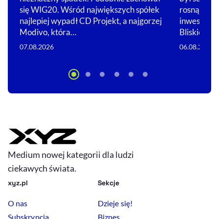
się WIG20. Wśród największych spółek
rosną na e
najlepiej wypadł CD Projekt, a najgorzej
inwestorów
Modivo, która…
Bliskiego 
07.08.2026
06.08.2026
Medium nowej kategorii dla ludzi
ciekawych świata.
xyz.pl
Sekcje
O nas
Dzieje się!
Subskrypcja
Biznes