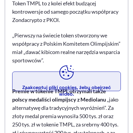
Token TMPL to z kolei efekt budzącej
kontrowersje od samego początku współpracy
Zondacrypto z PKOl.
„Pierwszy na świecie token stworzony we
współpracy z Polskim Komitetem Olimpijskim”
miał „dawać kibicom realne narzędzia wsparcia
sportowców”.
Zaakceptuj
pliki cookies
, żeby obejrzeć
Premie w tokenie TMPL otrzymali także
wideo.
polscy medaliści olimpijscy z Mediolanu
„jako
alternatywę dla tradycyjnych wyróżnień”. Za
złoty medal premia wynosiła 500 tys. zł oraz
250 tys. zł w tokenie TMPL, za srebrny 400 tys.
zł i równowartość 200 tys. zł w tokenach, a za