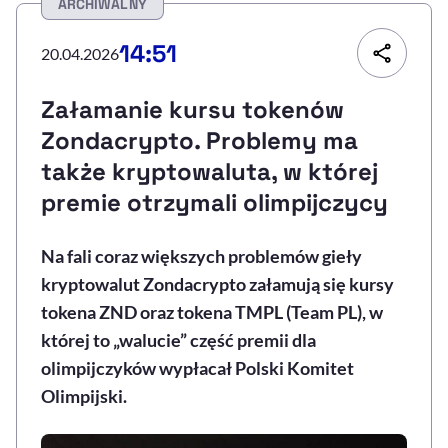
ARCHIWALNY
Resetuj opcje
14:51
20.04.2026
Ułatwienia dostępności wspierają:
Załamanie kursu tokenów
Zondacrypto. Problemy ma
także kryptowaluta, w której
premie otrzymali olimpijczycy
Na fali coraz większych problemów gieły
kryptowalut Zondacrypto załamują się kursy
, otwiera się w nowym 
Sprawdź, jak i dlaczego zwiększamy dostępność
tokena ZND oraz tokena TMPL (Team PL), w
której to „walucie” część premii dla
, otwiera się w nowym oknie
Zgłoś problem
Deklaracja dostępności
olimpijczyków wypłacał Polski Komitet
, otwiera się w no
Olimpijski.