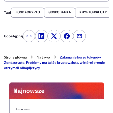
ZONDACRYPTO
GOSPODARKA
KRYPTOWALUTY
Tagi
Udostępnij
Kopiuj link artykułu
Udostępnij na LinkedIn
Udostępnij na Twitterze
Udostępnij na Faceboo
Udostępnij przez
Strona główna
Na żywo
Załamanie kursu tokenów
Zondacrypto. Problemy ma także kryptowaluta, w której premie
otrzymali olimpijczycy
Najnowsze
4 min temu