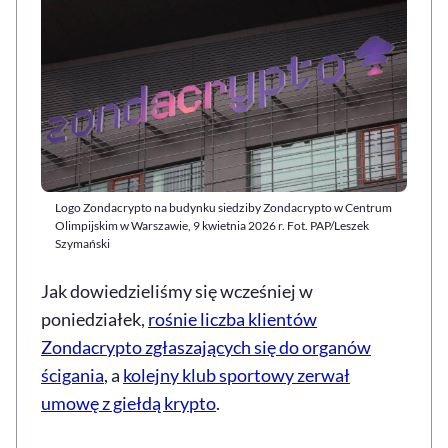
Logo Zondacrypto na budynku siedziby Zondacrypto w Centrum
Olimpijskim w Warszawie, 9 kwietnia 2026 r. Fot. PAP/Leszek
Szymański
Jak dowiedzieliśmy się wcześniej w
poniedziałek,
rośnie liczba klientów
Zondacrypto zgłaszających się do organów
ścigania
, a
kolejny klub sportowy zerwał
umowę z giełdą krypto
.