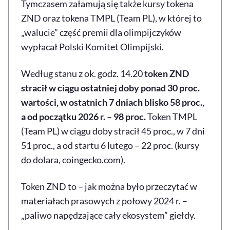
Tymczasem załamują się także kursy tokena
ZND oraz tokena TMPL (Team PL), w której to
„walucie” część premii dla olimpijczyków
wypłacał Polski Komitet Olimpijski.
Według stanu z ok. godz. 14.20
token ZND
stracił w ciągu ostatniej doby ponad 30 proc.
wartości, w ostatnich 7 dniach blisko 58 proc.,
a od początku 2026 r. – 98 proc.
Token TMPL
(Team PL) w ciągu doby stracił 45 proc., w 7 dni
51 proc., a od startu 6 lutego – 22 proc. (kursy
do dolara, coingecko.com).
Token ZND to – jak można było przeczytać w
materiałach prasowych z połowy 2024 r. –
„paliwo napędzające cały ekosystem” giełdy.