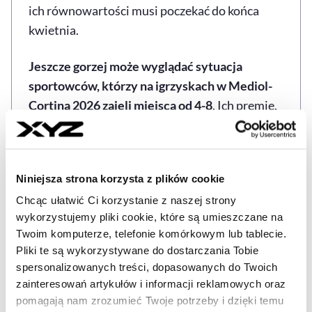
ich równowartości musi poczekać do końca
kwietnia.
Jeszcze gorzej może wyglądać sytuacja
sportowców, którzy na igrzyskach w Mediol-
Cortina 2026 zajęli miejsca od 4-8
. Ich premie,
od równowartości 50 tys. zł do 10 tys. zł w
całości zostały wypłacone w tokenach.
Niniejsza strona korzysta z plików cookie
Łyżwiarz Damian Żurek, który w Mediolanie i
Cortinie d'Ampezzo dwa razy był czwarty, w
Chcąc ułatwić Ci korzystanie z naszej strony
wykorzystujemy pliki cookie, które są umieszczane na
rozmowie z WP SportoweFakty ujawnił, że
Twoim komputerze, telefonie komórkowym lub tablecie.
podpisał już akt notarialny na zakup
Pliki te są wykorzystywane do dostarczania Tobie
mieszkania, za które miał zapłacić także
spersonalizowanych treści, dopasowanych do Twoich
pieniędzmi wywalczonymi na igrzyskach.
zainteresowań artykułów i informacji reklamowych oraz
pomagają nam zrozumieć Twoje potrzeby i dzięki temu